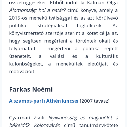
összefüggéseket. Ebből indul ki Kálmán Olga
Álomország: hol a határ?
című könyve, amely a
2015-ös menekültválsággal és az azt körülvevő
politikai stratégiákkal foglalkozik. Az
könyvismertető szerzője szerint a kötet célja az,
hogy segítsen megérteni a történtek okait és
folyamatait – megérteni a politika rejtett
üzeneteit, a vallási és a kulturális
különbségeket, a menekültek életútjait és
motivációit.
Farkas Noémi
A szamos-parti Athén kincsei
[2007 tavasz]
Gyarmati Zsolt
Nyilvánosság és magánélet a
békeidők Kolozsvárán
című tanulmánykötete