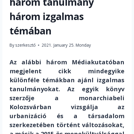
három tanulmány
három izgalmas
témában
By
szerkesztő
2021. January 25. Monday
Az alábbi három Médiakutatóban
megjelent cikk mindegyike
különféle témákban ajánl izgalmas
tanulmányokat. Az egyik könyv
szerzője a monarchiabeli
Kolozsvárban vizsgálja az
urbanizáció és a társadalom
szerkezetében történt változásokat,
a másik a 2015-ös menekültválsággal