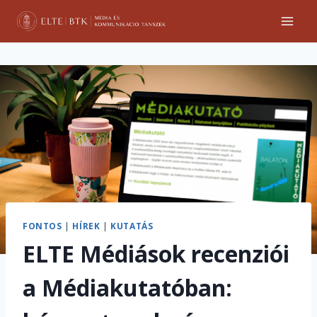
Skip
to
content
FONTOS
|
HÍREK
|
KUTATÁS
ELTE Médiások recenziói
a Médiakutatóban: