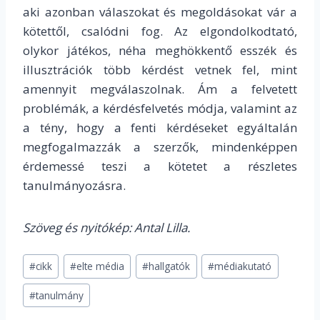
aki azonban válaszokat és megoldásokat vár a
kötettől, csalódni fog. Az elgondolkodtató,
olykor játékos, néha meghökkentő esszék és
illusztrációk több kérdést vetnek fel, mint
amennyit megválaszolnak. Ám a felvetett
problémák, a kérdésfelvetés módja, valamint az
a tény, hogy a fenti kérdéseket egyáltalán
megfogalmazzák a szerzők, mindenképpen
érdemessé teszi a kötetet a részletes
tanulmányozásra.
Szöveg és nyitókép: Antal Lilla.
Post
#
cikk
#
elte média
#
hallgatók
#
médiakutató
Tags:
#
tanulmány