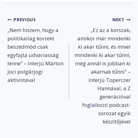
Post
PREVIOUS
NEXT
„Nem hiszem, hogy a
„Ez az a korszak,
navigation
politikailag korrekt
amikor már mindenki
beszédmód csak
ki akar tűnni, és mivel
egyfajta udvariasság
mindenki ki akar tűnni,
lenne” – Interjú Márton
még annál is jobban ki
Joci polgárjogi
akarnak tűnni” –
aktivistával
interjú Toperczer
Hannával, a Z
generációval
foglalkozó podcast-
sorozat egyik
készítőjével