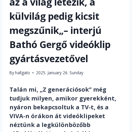
az a világ létezik, a
külvilág pedig kicsit
megszűnik„– interjú
Bathó Gergő videóklip
gyártásvezetővel
By
hallgato
2025. January 26. Sunday
Talán mi, „Z generációsok” még
tudjuk milyen, amikor gyerekként,
nyáron bekapcsoltuk a TV-t, és a
VIVA-n órákon át videóklipeket
néztünk a legkülönbözőbb