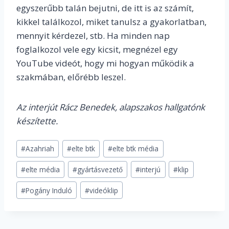
egyszerűbb talán bejutni, de itt is az számít,
kikkel találkozol, miket tanulsz a gyakorlatban,
mennyit kérdezel, stb. Ha minden nap
foglalkozol vele egy kicsit, megnézel egy
YouTube videót, hogy mi hogyan működik a
szakmában, előrébb leszel.
Az interjút Rácz Benedek, alapszakos hallgatónk
készítette.
Post
#
Azahriah
#
elte btk
#
elte btk média
Tags:
#
elte média
#
gyártásvezető
#
interjú
#
klip
#
Pogány Induló
#
videóklip