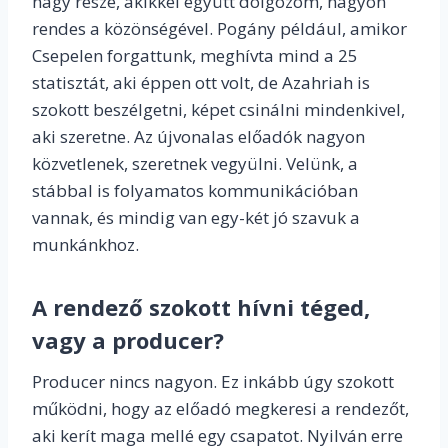
nagy része, akikkel együtt dolgozom, nagyon
rendes a közönségével. Pogány például, amikor
Csepelen forgattunk, meghívta mind a 25
statisztát, aki éppen ott volt, de Azahriah is
szokott beszélgetni, képet csinálni mindenkivel,
aki szeretne. Az újvonalas előadók nagyon
közvetlenek, szeretnek vegyülni. Velünk, a
stábbal is folyamatos kommunikációban
vannak, és mindig van egy-két jó szavuk a
munkánkhoz.
A rendező szokott hívni téged,
vagy a producer?
Producer nincs nagyon. Ez inkább úgy szokott
működni, hogy az előadó megkeresi a rendezőt,
aki kerít maga mellé egy csapatot. Nyilván erre