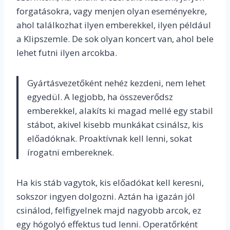
forgatásokra, vagy menjen olyan eseményekre,
ahol találkozhat ilyen emberekkel, ilyen például
a Klipszemle. De sok olyan koncert van, ahol bele
lehet futni ilyen arcokba.
Gyártásvezetőként nehéz kezdeni, nem lehet
egyedül. A legjobb, ha összeverődsz
emberekkel, alakíts ki magad mellé egy stabil
stábot, akivel kisebb munkákat csinálsz, kis
előadóknak. Proaktívnak kell lenni, sokat
írogatni embereknek.
Ha kis stáb vagytok, kis előadókat kell keresni,
sokszor ingyen dolgozni. Aztán ha igazán jól
csinálod, felfigyelnek majd nagyobb arcok, ez
egy hógolyó effektus tud lenni. Operatőrként