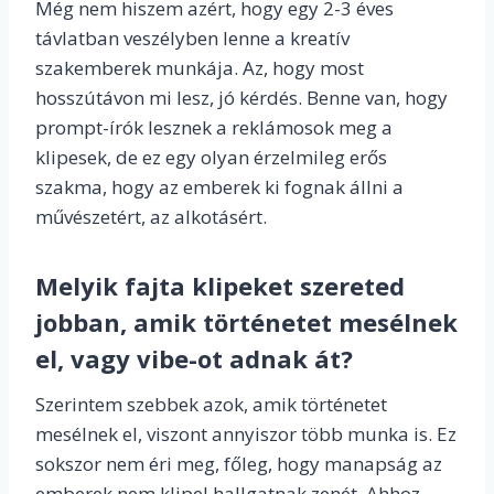
Még nem hiszem azért, hogy egy 2-3 éves
távlatban veszélyben lenne a kreatív
szakemberek munkája. Az, hogy most
hosszútávon mi lesz, jó kérdés. Benne van, hogy
prompt-írók lesznek a reklámosok meg a
klipesek, de ez egy olyan érzelmileg erős
szakma, hogy az emberek ki fognak állni a
művészetért, az alkotásért.
Melyik fajta klipeket szereted
jobban, amik történetet mesélnek
el, vagy vibe-ot adnak át?
Szerintem szebbek azok, amik történetet
mesélnek el, viszont annyiszor több munka is. Ez
sokszor nem éri meg, főleg, hogy manapság az
emberek nem klipel hallgatnak zenét. Ahhoz