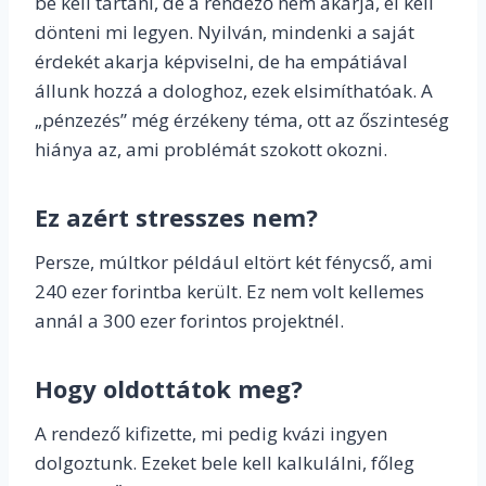
be kell tartani, de a rendező nem akarja, el kell
dönteni mi legyen. Nyilván, mindenki a saját
érdekét akarja képviselni, de ha empátiával
állunk hozzá a dologhoz, ezek elsimíthatóak. A
„pénzezés” még érzékeny téma, ott az őszinteség
hiánya az, ami problémát szokott okozni.
Ez azért stresszes nem?
Persze, múltkor például eltört két fénycső, ami
240 ezer forintba került. Ez nem volt kellemes
annál a 300 ezer forintos projektnél.
Hogy oldottátok meg?
A rendező kifizette, mi pedig kvázi ingyen
dolgoztunk. Ezeket bele kell kalkulálni, főleg