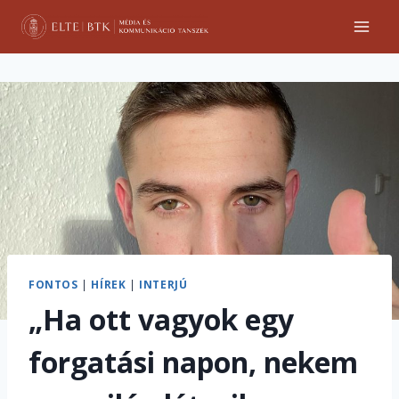
Skip
to
content
FONTOS
|
HÍREK
|
INTERJÚ
„Ha ott vagyok egy
forgatási napon, nekem