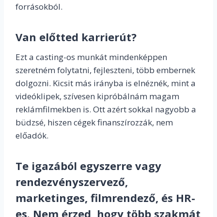
forrásokból.
Van előtted karrierút?
Ezt a casting-os munkát mindenképpen
szeretném folytatni, fejleszteni, több embernek
dolgozni. Kicsit más irányba is elnéznék, mint a
videóklipek, szívesen kipróbálnám magam
reklámfilmekben is. Ott azért sokkal nagyobb a
büdzsé, hiszen cégek finanszírozzák, nem
előadók.
Te igazából egyszerre vagy
rendezvényszervező,
marketinges, filmrendező, és HR-
es. Nem érzed, hogy több szakmát