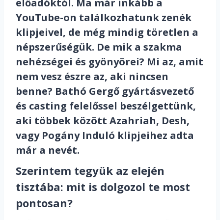
előadóktól. Ma már inkább a
YouTube-on találkozhatunk zenék
klipjeivel, de még mindig töretlen a
népszerűségük. De mik a szakma
nehézségei és gyönyörei? Mi az, amit
nem vesz észre az, aki nincsen
benne? Bathó Gergő gyártásvezető
és casting felelőssel beszélgettünk,
aki többek között
Azahriah
,
Desh
,
vagy
Pogány Induló
klipjeihez adta
már a nevét.
Szerintem tegyük az elején
tisztába: mit is dolgozol te most
pontosan?