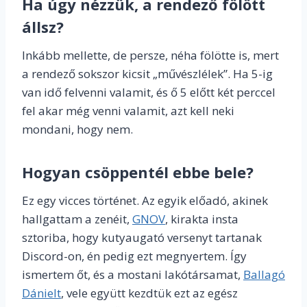
Ha úgy nézzük, a rendező fölött
állsz?
Inkább mellette, de persze, néha fölötte is, mert
a rendező sokszor kicsit „művészlélek”. Ha 5-ig
van idő felvenni valamit, és ő 5 előtt két perccel
fel akar még venni valamit, azt kell neki
mondani, hogy nem.
Hogyan csöppentél ebbe bele?
Ez egy vicces történet. Az egyik előadó, akinek
hallgattam a zenéit,
GNOV
, kirakta insta
sztoriba, hogy kutyaugató versenyt tartanak
Discord-on, én pedig ezt megnyertem. Így
ismertem őt, és a mostani lakótársamat,
Ballagó
Dánielt
, vele együtt kezdtük ezt az egész