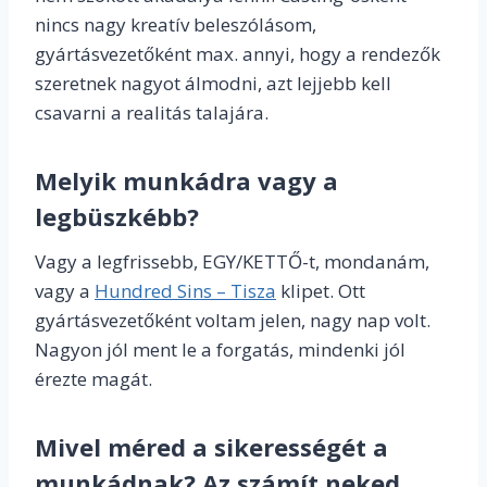
nincs nagy kreatív beleszólásom,
gyártásvezetőként max. annyi, hogy a rendezők
szeretnek nagyot álmodni, azt lejjebb kell
csavarni a realitás talajára.
Melyik munkádra vagy a
legbüszkébb?
Vagy a legfrissebb, EGY/KETTŐ-t, mondanám,
vagy a
Hundred Sins – Tisza
klipet. Ott
gyártásvezetőként voltam jelen, nagy nap volt.
Nagyon jól ment le a forgatás, mindenki jól
érezte magát.
Mivel méred a sikerességét a
munkádnak? Az számít neked,