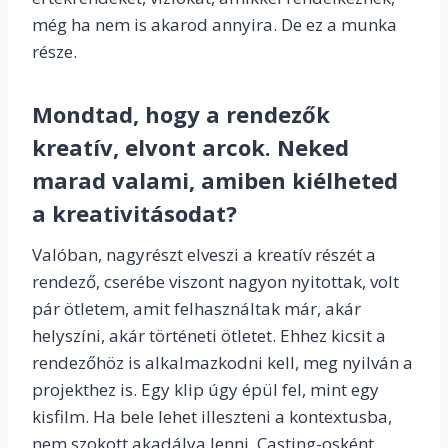
még ha nem is akarod annyira. De ez a munka
része.
Mondtad, hogy a rendezők
kreatív, elvont arcok. Neked
marad valami, amiben kiélheted
a kreativitásodat?
Valóban, nagyrészt elveszi a kreatív részét a
rendező, cserébe viszont nagyon nyitottak, volt
pár ötletem, amit felhasználtak már, akár
helyszíni, akár történeti ötletet. Ehhez kicsit a
rendezőhöz is alkalmazkodni kell, meg nyilván a
projekthez is. Egy klip úgy épül fel, mint egy
kisfilm. Ha bele lehet illeszteni a kontextusba,
nem szokott akadálya lenni. Casting-osként