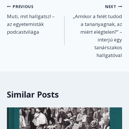
Post
PREVIOUS
NEXT
Muti, mit hallgatsz! –
„Amikor a felét tudod
navigation
az egyetemisták
a tananyagnak, az
podcastvilága
miért elégtelen?” –
interjú egy
tanárszakos
hallgatóval
Similar Posts