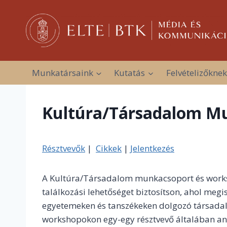
Skip
to
content
Munkatársaink
Kutatás
Felvételizőknek
Kultúra/Társadalom M
Résztvevők
|
Cikkek
|
Jelentkezés
A Kultúra/Társadalom munkacsoport és worksh
találkozási lehetőséget biztosítson, ahol m
egyetemeken és tanszékeken dolgozó társadal
workshopokon egy-egy résztvevő általában angol