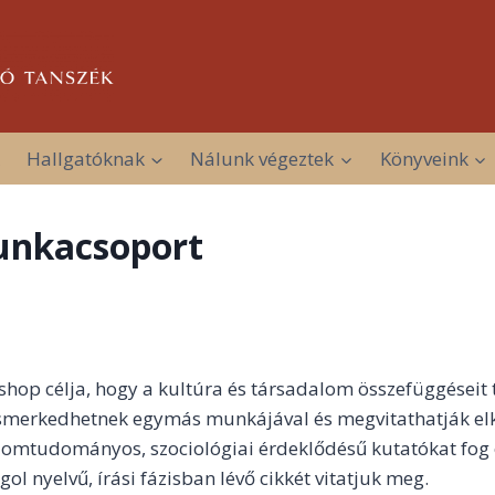
Hallgatóknak
Nálunk végeztek
Könyveink
unkacsoport
op célja, hogy a kultúra és társadalom összefüggései
egismerkedhetnek egymás munkájával és megvitathatják e
omtudományos, szociológiai érdeklődésű kutatókat fog 
 nyelvű, írási fázisban lévő cikkét vitatjuk meg.