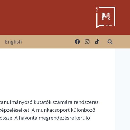
English
t tanulmányozó kutatók számára rendszeres
lképzeléseiket. A munkacsoport különböző
össze. A havonta megrendezésre kerülő