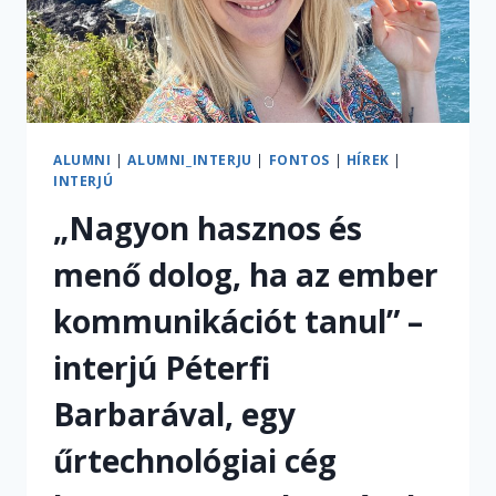
ALUMNI
|
ALUMNI_INTERJU
|
FONTOS
|
HÍREK
|
INTERJÚ
„Nagyon hasznos és
menő dolog, ha az ember
kommunikációt tanul” –
interjú Péterfi
Barbarával, egy
űrtechnológiai cég