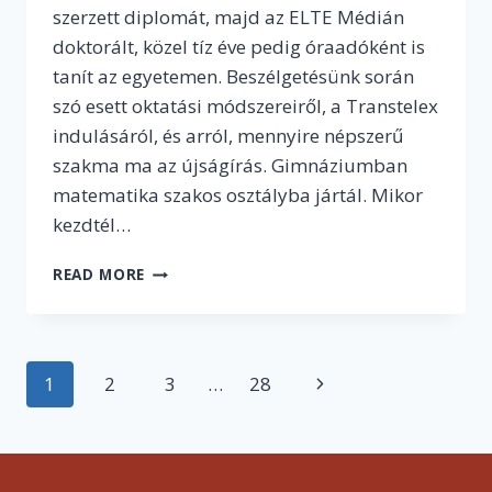
szerzett diplomát, majd az ELTE Médián
doktorált, közel tíz éve pedig óraadóként is
tanít az egyetemen. Beszélgetésünk során
szó esett oktatási módszereiről, a Transtelex
indulásáról, és arról, mennyire népszerű
szakma ma az újságírás. Gimnáziumban
matematika szakos osztályba jártál. Mikor
kezdtél…
„MAGYARORSZÁGON
READ MORE
NINCS
EGYETEMI
SZINTEN
ÚJSÁGÍRÓ
Page
1
2
3
…
28
Next
DIPLOMA,
AMI
navigation
Page
SZERINTEM
NAGY
BAJ”