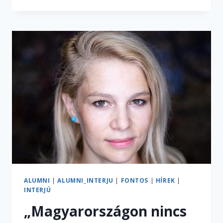
A
NER-
EN
KÍVÜL,
BELÜL
ÉS
A
SENKIFÖLDJÉN
–
AZ
ELTE
MÉDIA
KEREKASZTAL-
BESZÉLGETÉSÉN
JÁRTUNK
ALUMNI
|
ALUMNI_INTERJU
|
FONTOS
|
HÍREK
|
INTERJÚ
„Magyarországon nincs