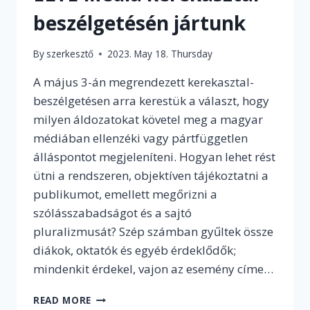
beszélgetésén jártunk
By
szerkesztő
2023. May 18. Thursday
A május 3-án megrendezett kerekasztal-
beszélgetésen arra kerestük a választ, hogy
milyen áldozatokat követel meg a magyar
médiában ellenzéki vagy pártfüggetlen
álláspontot megjeleníteni. Hogyan lehet rést
ütni a rendszeren, objektíven tájékoztatni a
publikumot, emellett megőrizni a
szólásszabadságot és a sajtó
pluralizmusát? Szép számban gyűltek össze
diákok, oktatók és egyéb érdeklődők;
mindenkit érdekel, vajon az esemény címe…
ÉLET
READ MORE