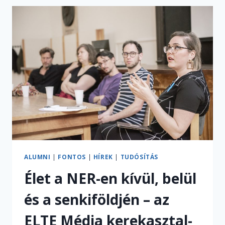
DOLOG,
HA
AZ
EMBER
KOMMUNIKÁCIÓT
TANUL”
–
INTERJÚ
PÉTERFI
BARBARÁVAL,
EGY
ŰRTECHNOLÓGIAI
CÉG
KONTENT
MENEDZSERÉVEL
ALUMNI
|
FONTOS
|
HÍREK
|
TUDÓSÍTÁS
Élet a NER-en kívül, belül
és a senkiföldjén – az
ELTE Média kerekasztal-