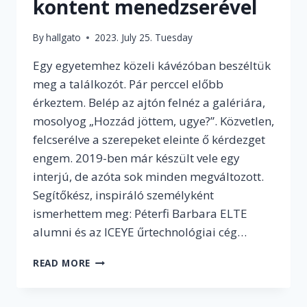
kontent menedzserével
By
hallgato
2023. July 25. Tuesday
Egy egyetemhez közeli kávézóban beszéltük
meg a találkozót. Pár perccel előbb
érkeztem. Belép az ajtón felnéz a galériára,
mosolyog „Hozzád jöttem, ugye?”. Közvetlen,
felcserélve a szerepeket eleinte ő kérdezget
engem. 2019-ben már készült vele egy
interjú, de azóta sok minden megváltozott.
Segítőkész, inspiráló személyként
ismerhettem meg: Péterfi Barbara ELTE
alumni és az ICEYE űrtechnológiai cég…
„NAGYON
READ MORE
HASZNOS
ÉS
MENŐ