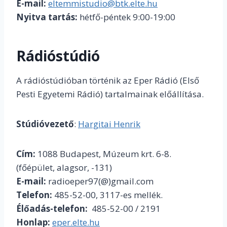
E-mail:
eltemmistudio@btk.elte.hu
Nyitva tartás:
hétfő-péntek 9:00-19:00
Rádióstúdió
A rádióstúdióban történik az Eper Rádió (Első
Pesti Egyetemi Rádió) tartalmainak előállítása.
Stúdióvezető
:
Hargitai Henrik
Cím:
1088 Budapest, Múzeum krt. 6-8.
(főépület, alagsor, -131)
E-mail:
radioeper97(@)gmail.com
Telefon:
485-52-00, 3117-es mellék.
Élőadás-telefon:
485-52-00 / 2191
Honlap:
eper.elte.hu