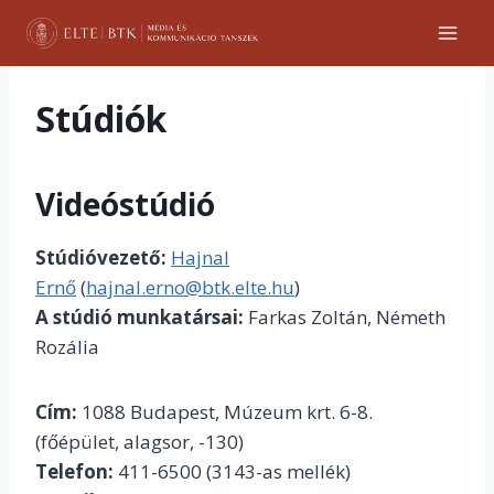
Skip
to
content
Stúdiók
Videóstúdió
Stúdióvezető:
Hajnal
Ernő
(
hajnal.erno@btk.elte.hu
)
A stúdió munkatársai:
Farkas Zoltán, Németh
Rozália
Cím:
1088 Budapest, Múzeum krt. 6-8.
(főépület, alagsor, -130)
Telefon:
411-6500 (3143-as mellék)