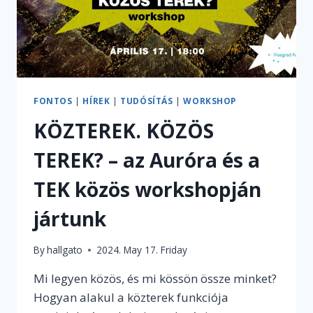
FONTOS
|
HÍREK
|
TUDÓSÍTÁS
|
WORKSHOP
KÖZTEREK. KÖZÖS
TEREK? – az Auróra és a
TEK közös workshopján
jártunk
By
hallgato
2024. May 17. Friday
Mi legyen közös, és mi kössön össze minket?
Hogyan alakul a közterek funkciója