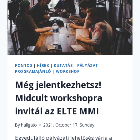
FONTOS
|
HÍREK
|
KUTATÁS
|
PÁLYÁZAT
|
PROGRAMAJÁNLÓ
|
WORKSHOP
Még jelentkezhetsz!
Midcult workshopra
invitál az ELTE MMI
By
hallgato
2021. October 17. Sunday
Egyedülálló pályázati lehetőség várja a