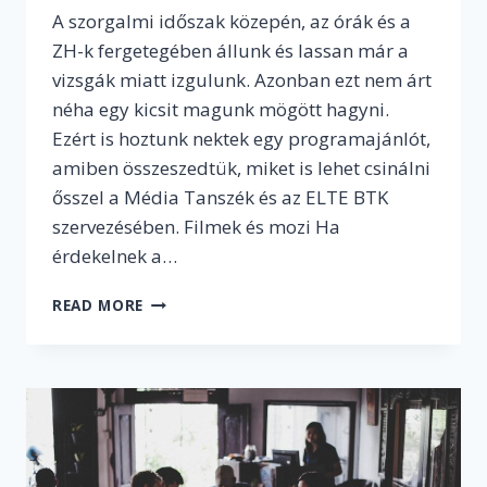
A szorgalmi időszak közepén, az órák és a
ZH-k fergetegében állunk és lassan már a
vizsgák miatt izgulunk. Azonban ezt nem árt
néha egy kicsit magunk mögött hagyni.
Ezért is hoztunk nektek egy programajánlót,
amiben összeszedtük, miket is lehet csinálni
ősszel a Média Tanszék és az ELTE BTK
szervezésében. Filmek és mozi Ha
érdekelnek a…
FIGYELEM!
READ MORE
EZEKRŐL
AZ
IZGALMAS
ŐSZI
PROGRAMOKRÓL
KÁR
LENNE
LEMARADNI…