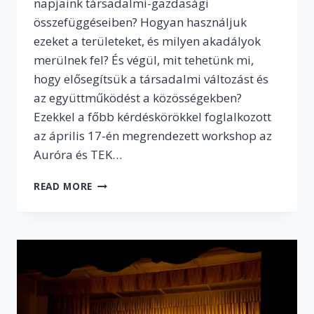
napjaink társadalmi-gazdasági
összefüggéseiben? Hogyan használjuk
ezeket a területeket, és milyen akadályok
merülnek fel? És végül, mit tehetünk mi,
hogy elősegítsük a társadalmi változást és
az együttműködést a közösségekben?
Ezekkel a főbb kérdéskörökkel foglalkozott
az április 17-én megrendezett workshop az
Auróra és TEK…
KÖZTEREK.
READ MORE
KÖZÖS
TEREK?
–
AZ
AURÓRA
ÉS
A
TEK