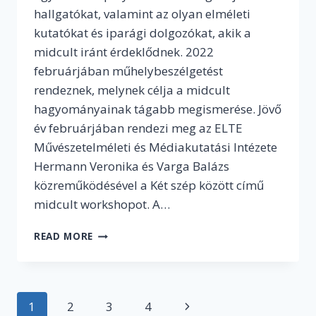
hallgatókat, valamint az olyan elméleti
kutatókat és iparági dolgozókat, akik a
midcult iránt érdeklődnek. 2022
februárjában műhelybeszélgetést
rendeznek, melynek célja a midcult
hagyományainak tágabb megismerése. Jövő
év februárjában rendezi meg az ELTE
Művészetelméleti és Médiakutatási Intézete
Hermann Veronika és Varga Balázs
közreműködésével a Két szép között című
midcult workshopot. A…
MÉG
READ MORE
JELENTKEZHETSZ!
MIDCULT
WORKSHOPRA
INVITÁL
Page
1
2
3
4
Next
AZ