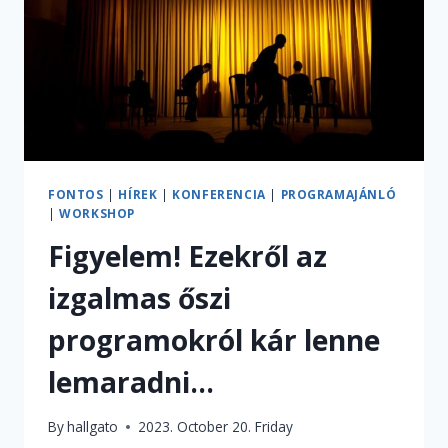
KÖZÖS
WORKSHOPJÁN
JÁRTUNK
FONTOS
|
HÍREK
|
KONFERENCIA
|
PROGRAMAJÁNLÓ
|
WORKSHOP
Figyelem! Ezekről az
izgalmas őszi
programokról kár lenne
lemaradni…
By
hallgato
2023. October 20. Friday