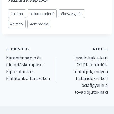
Post
#
alumni
#
alumni interjú
#
beszélgetés
Tags:
#
eltebtk
#
eltemédia
Post
PREVIOUS
NEXT
Karanténnapló és
Lezajlottak a kari
navigation
identitáskomplex –
OTDK fordulók,
Kipakolunk és
mutatjuk, milyen
kiállítunk a tanszéken
határidőkre kell
odafigyelni a
továbbjutóknak!