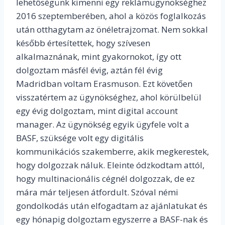
lehetőségünk kimenni egy reklámügynökséghez
2016 szeptemberében, ahol a közös foglalkozás
után otthagytam az önéletrajzomat. Nem sokkal
később értesítettek, hogy szívesen
alkalmaznának, mint gyakornokot, így ott
dolgoztam másfél évig, aztán fél évig
Madridban voltam Erasmuson. Ezt követően
visszatértem az ügynökséghez, ahol körülbelül
egy évig dolgoztam, mint digital account
manager. Az ügynökség egyik ügyfele volt a
BASF, szüksége volt egy digitális
kommunikációs szakemberre, akik megkerestek,
hogy dolgozzak náluk. Eleinte ódzkodtam attól,
hogy multinacionális cégnél dolgozzak, de ez
mára már teljesen átfordult. Szóval némi
gondolkodás után elfogadtam az ajánlatukat és
egy hónapig dolgoztam egyszerre a BASF-nak és