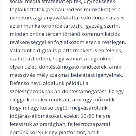
social media stratégiát építek, ügynökségek
foglalkoztatok (például videós munkákra) és a
németországi anyavállalattal való kooperálás is
az én munkakörömbe tartozik. Igazság szerint
minden online térben történő kommunikációs
tevékenységgel én foglalkozom ezen a részlegen.
Valamint a digitális platformokért is én felelek,
ezalatt azt értem, hogy vannak a cégünknél
olyan üzleti döntéstámogató rendszerek, amik
masszív és mély szakmai belelátást igényelnek.
Defenso nevű oldalunk például a
szőlészgazdáknak ad döntéstámogatást. Ez egy
eléggé komplex rendszer, ami úgy működik,
hogy mi egy külső cégtől megvásárolunk
időjárás-állomásokat, ezeket 50-60 helyre
letesszük az országban, fejlesztőcsapattal
építünk köréjük egy platformot, amit