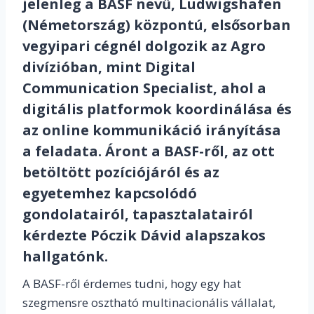
jelenleg a BASF nevű, Ludwigshafen
(Németország) központú, elsősorban
vegyipari cégnél dolgozik az Agro
divízióban, mint Digital
Communication Specialist, ahol a
digitális platformok koordinálása és
az online kommunikáció irányítása
a feladata. Áront a BASF-ről, az ott
betöltött pozíciójáról és az
egyetemhez kapcsolódó
gondolatairól, tapasztalatairól
kérdezte Póczik Dávid alapszakos
hallgatónk.
A BASF-ről érdemes tudni, hogy egy hat
szegmensre osztható multinacionális vállalat,