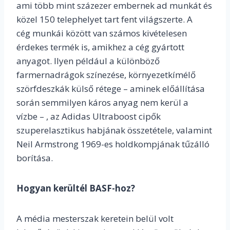
ami több mint százezer embernek ad munkát és
közel 150 telephelyet tart fent világszerte. A
cég munkái között van számos kivételesen
érdekes termék is, amikhez a cég gyártott
anyagot. Ilyen például a különböző
farmernadrágok színezése, környezetkímélő
szörfdeszkák külső rétege – aminek előállítása
során semmilyen káros anyag nem kerül a
vízbe – , az Adidas Ultraboost cipők
szuperelasztikus habjának összetétele, valamint
Neil Armstrong 1969-es holdkompjának tűzálló
borítása.
Hogyan kerültél BASF-hoz?
A média mesterszak keretein belül volt