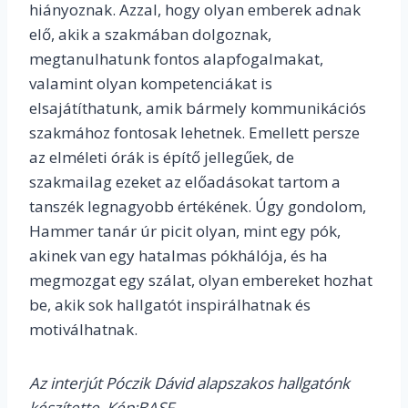
hiányoznak. Azzal, hogy olyan emberek adnak
elő, akik a szakmában dolgoznak,
megtanulhatunk fontos alapfogalmakat,
valamint olyan kompetenciákat is
elsajátíthatunk, amik bármely kommunikációs
szakmához fontosak lehetnek. Emellett persze
az elméleti órák is építő jellegűek, de
szakmailag ezeket az előadásokat tartom a
tanszék legnagyobb értékének. Úgy gondolom,
Hammer tanár úr picit olyan, mint egy pók,
akinek van egy hatalmas pókhálója, és ha
megmozgat egy szálat, olyan embereket hozhat
be, akik sok hallgatót inspirálhatnak és
motiválhatnak.
Az interjút Póczik Dávid alapszakos hallgatónk
készítette. Kép:BASF