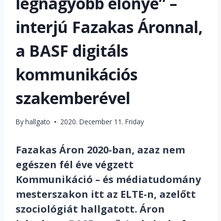
legnagyobb előnye” –
interjú Fazakas Áronnal,
a BASF digitáls
kommunikációs
szakemberével
By
hallgato
2020. December 11. Friday
Fazakas Áron 2020-ban, azaz nem
egészen fél éve végzett
Kommunikáció – és médiatudomány
mesterszakon itt az ELTE-n, azelőtt
szociológiát hallgatott. Áron