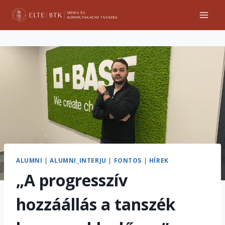
Skip
to
content
ALUMNI
|
ALUMNI_INTERJU
|
FONTOS
|
HÍREK
„A progresszív
hozzáállás a tanszék