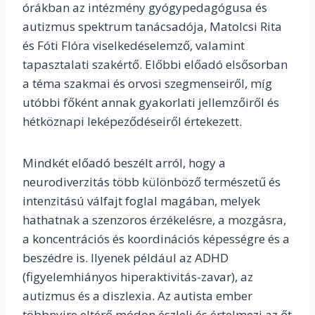
órákban az intézmény gyógypedagógusa és
autizmus spektrum tanácsadója, Matolcsi Rita
és Fóti Flóra viselkedéselemző, valamint
tapasztalati szakértő. Előbbi előadó elsősorban
a téma szakmai és orvosi szegmenseiről, míg
utóbbi főként annak gyakorlati jellemzőiről és
hétköznapi leképeződéseiről értekezett.
Mindkét előadó beszélt arról, hogy a
neurodiverzitás több különböző természetű és
intenzitású válfajt foglal magában, melyek
hathatnak a szenzoros érzékelésre, a mozgásra,
a koncentrációs és koordinációs képességre és a
beszédre is. Ilyenek például az ADHD
(
figyelemhiányos hiperaktivitás-zavar
), az
autizmus és a diszlexia. Az autista ember
többnyire eltérő módon észleli és értelmezi az őt