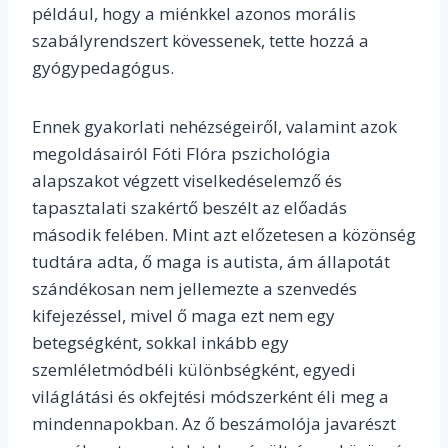
például, hogy a miénkkel azonos morális
szabályrendszert kövessenek, tette hozzá a
gyógypedagógus.
Ennek gyakorlati nehézségeiről, valamint azok
megoldásairól Fóti Flóra pszichológia
alapszakot végzett viselkedéselemző és
tapasztalati szakértő beszélt az előadás
második felében. Mint azt előzetesen a közönség
tudtára adta, ő maga is autista, ám állapotát
szándékosan nem jellemezte a szenvedés
kifejezéssel, mivel ő maga ezt nem egy
betegségként, sokkal inkább egy
szemléletmódbéli különbségként, egyedi
világlátási és okfejtési módszerként éli meg a
mindennapokban. Az ő beszámolója javarészt