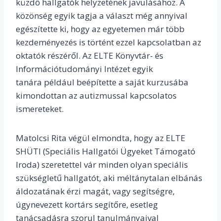
küzdő hallgatók helyzetének javulásához. A
közönség egyik tagja a választ még annyival
egészítette ki, hogy az egyetemen már több
kezdeményezés is történt ezzel kapcsolatban az
oktatók részéről. Az ELTE Könyvtár- és
Információtudományi Intézet egyik
tanára
például beépítette a saját kurzusába
kimondottan az autizmussal kapcsolatos
ismereteket.
Matolcsi Rita végül elmondta, hogy az ELTE
SHÜTI (Speciális Hallgatói Ügyeket Támogató
Iroda) szeretettel vár minden olyan speciális
szükségletű hallgatót, aki méltánytalan elbánás
áldozatának érzi magát, vagy segítségre,
úgynevezett kortárs segítőre, esetleg
tanácsadásra szorul tanulmányaival