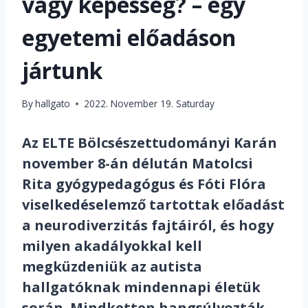
vagy képesség? – egy
egyetemi előadáson
jártunk
By
hallgato
2022. November 19. Saturday
Az ELTE Bölcsészettudományi Karán
november 8-án délután Matolcsi
Rita gyógypedagógus és Fóti Flóra
viselkedéselemző tartottak előadást
a neurodiverzitás fajtáiról, és hogy
milyen akadályokkal kell
megküzdeniük az autista
hallgatóknak mindennapi életük
során. Mindketten hangsúlyozták,