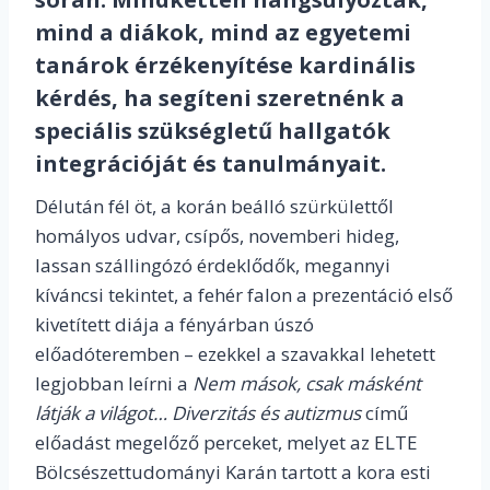
mind a diákok, mind az egyetemi
tanárok érzékenyítése kardinális
kérdés, ha segíteni szeretnénk a
speciális szükségletű hallgatók
integrációját és tanulmányait.
Délután fél öt, a korán beálló szürkülettől
homályos udvar, csípős, novemberi hideg,
lassan szállingózó érdeklődők, megannyi
kíváncsi tekintet, a fehér falon a prezentáció első
kivetített diája a fényárban úszó
előadóteremben – ezekkel a szavakkal lehetett
legjobban leírni a
Nem mások, csak másként
látják a világot… Diverzitás és autizmus
című
előadást megelőző perceket, melyet az ELTE
Bölcsészettudományi Karán tartott a kora esti