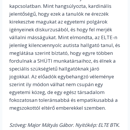
kapcsolatban. Mint hangsúlyozta, kardinális
jelentőségű, hogy ezek a tanulók ne érezzék
kirekesztve magukat az egyetemi polgárok
igényeinek diskurzusából, és hogy fel merjék
vállalni másságukat. Mint elmondta, az ELTE-n
jelenleg kilencvennyolc autista hallgató tanul, és
meglátása szerint bíztató, hogy egyre többen
fordulnak a SHÜTI munkatársaihoz, és élnek a
speciális szükségletű hallgatóknak járó
jogokkal. Az előadók egybehangzó véleménye
szerint ily módon válhat nem csupán egy
egyetemi közeg, de egy egész társadalom
fokozatosan toleránsabbá és empatikusabbá a
megszokottól eltérő emberekkel szemben.
Szöveg: Major Mátyás Gábor. Nyitókép: ELTE BTK.