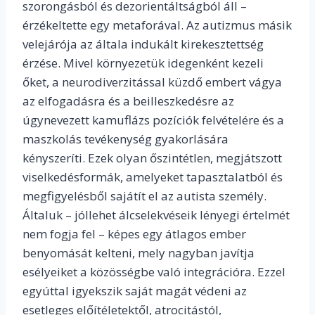
szorongásból és dezorientáltságból áll –
érzékeltette egy metaforával. Az autizmus másik
velejárója az általa indukált kirekesztettség
érzése. Mivel környezetük idegenként kezeli
őket, a neurodiverzitással küzdő embert vágya
az elfogadásra és a beilleszkedésre az
úgynevezett kamuflázs pozíciók felvételére és a
maszkolás tevékenység gyakorlására
kényszeríti. Ezek olyan őszintétlen, megjátszott
viselkedésformák, amelyeket tapasztalatból és
megfigyelésből sajátít el az autista személy.
Általuk – jóllehet álcselekvéseik lényegi értelmét
nem fogja fel – képes egy átlagos ember
benyomását kelteni, mely nagyban javítja
esélyeiket a közösségbe való integrációra. Ezzel
egyúttal igyekszik saját magát védeni az
esetleges előítéletektől, atrocitástól,