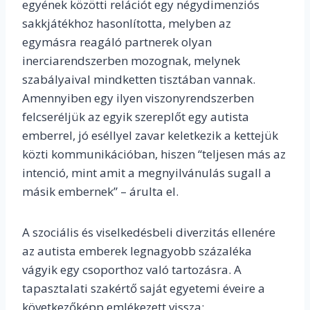
egyének közötti relációt egy négydimenziós
sakkjátékhoz hasonlította, melyben az
egymásra reagáló partnerek olyan
inerciarendszerben mozognak, melynek
szabályaival mindketten tisztában vannak.
Amennyiben egy ilyen viszonyrendszerben
felcseréljük az egyik szereplőt egy autista
emberrel, jó eséllyel zavar keletkezik a kettejük
közti kommunikációban, hiszen “
teljesen más az
intenció, mint amit a megnyilvánulás sugall a
másik embernek” – árulta el.
A szociális és viselkedésbeli diverzitás ellenére
az autista emberek legnagyobb százaléka
vágyik egy csoporthoz való tartozásra. A
tapasztalati szakértő saját egyetemi éveire a
következőképp emlékezett vissza: