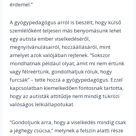
érdemel.”
A gyógypedagógus arról is beszélt, hogy külső
szemlélőként teljesen más benyomásunk lehet
egy autista ember viselkedéséről,
megnyilvánulásairól, hozzáállásáról, mint
amelyet azok valójában rejtenek. “
Sokszor
mondhatnak például olyat, amit mi nem értünk
vagy félreértünk, gondolhatjuk róluk, hogy
furcsák” – tette hozzá a gyógypedagógus.
Ezzel
kapcsolatban kiemelkedően fontosnak tartotta,
hogy az autisták attitűdje nem mindig tükrözi
valóságos lelkiállapotukat.
“Gondoljunk arra, hogy a viselkedés mindig csak
a jéghegy csúcsa,” m
elynek a felszín alatti része