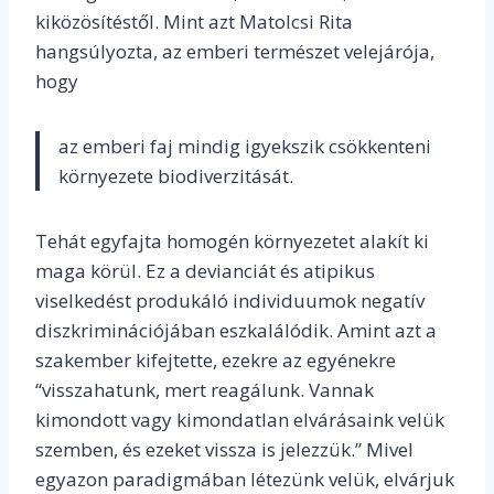
kiközösítéstől.
Mint azt Matolcsi Rita
hangsúlyozta, az emberi természet velejárója,
hogy
az emberi faj mindig igyekszik csökkenteni
környezete biodiverzitását.
Tehát egyfajta homogén környezetet alakít ki
maga körül. Ez a devianciát és atipikus
viselkedést produkáló individuumok negatív
diszkriminációjában eszkalálódik. Amint azt a
szakember kifejtette, ezekre az egyénekre
“
visszahatunk, mert reagálunk. Vannak
kimondott vagy kimondatlan elvárásaink velük
szemben, és ezeket vissza is jelezzük.”
Mivel
egyazon paradigmában létezünk velük, elvárjuk