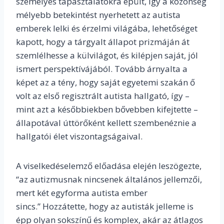
személyes tapasztalatokra épült, így a közönség
mélyebb betekintést nyerhetett az autista
emberek lelki és érzelmi világába, lehetőséget
kapott, hogy a tárgyalt állapot prizmáján át
szemlélhesse a külvilágot, és kilépjen saját, jól
ismert perspektívájából. Tovább árnyalta a
képet az a tény, hogy saját egyetemi szakán ő
volt az első regisztrált autista hallgató, így –
mint azt a későbbiekben bővebben kifejtette –
állapotával úttörőként kellett szembenéznie a
hallgatói élet viszontagságaival.
A viselkedéselemző előadása elején leszögezte,
“a
z autizmusnak nincsenek általános jellemzői,
mert két egyforma autista ember
sincs.”
Hozzátette, hogy az autisták jelleme is
épp olyan sokszínű és komplex, akár az átlagos