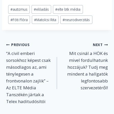
Post
#
autizmus
#
előadás
#
elte btk média
Tags:
#
Fóti Flóra
#
Matolcsi Rita
#
neurodiverzitás
Post
PREVIOUS
NEXT
“A civil emberi
Mit csinál a HÖK és
navigation
sorsokhoz képest csak
mivel fordulhatunk
másodlagos az, ami
hozzájuk? Tudj meg
ténylegesen a
mindent a hallgatók
frontvonalon zajlik” –
legfontosabb
Az ELTE Média
szervezetéről!
Tanszékén jártak a
Telex haditudósítói