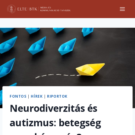
Skip
to
content
FONTOS
|
HÍREK
|
RIPORTOK
Neurodiverzitás és
autizmus: betegség