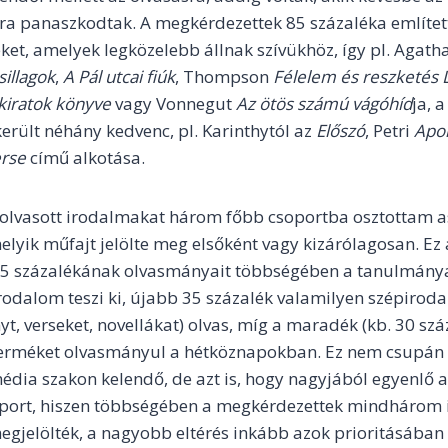
ra panaszkodtak. A megkérdezettek 85 százaléka említet
ket, amelyek legközelebb állnak szívükhöz, így pl. Agatha
sillagok
,
A Pál utcai fiúk
, Thompson
Félelem és reszketés 
kiratok könyve
vagy Vonnegut
Az ötös számú vágóhíd
ja, 
került néhány kedvenc, pl. Karinthytól az
Előszó
, Petri
Apok
erse
című alkotása.
olvasott irodalmakat három főbb csoportba osztottam as
lyik műfajt jelölte meg elsőként vagy kizárólagosan. Ez 
5 százalékának olvasmányait többségében a tanulmány
odalom teszi ki, újabb 35 százalék valamilyen szépirod
t, verseket, novellákat) olvas, míg a maradék (kb. 30 szá
erméket olvasmányul a hétköznapokban. Ez nem csupán az
dia szakon kelendő, de azt is, hogy nagyjából egyenlő a
port, hiszen többségében a megkérdezettek mindhárom 
gjelölték, a nagyobb eltérés inkább azok prioritásában vo