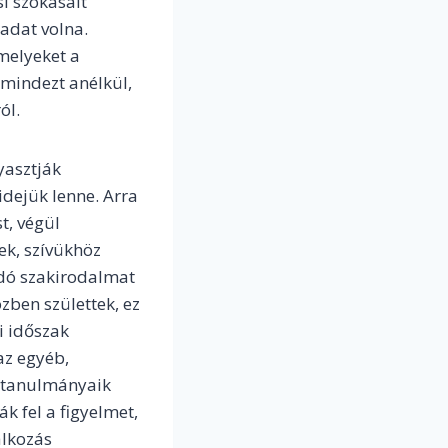
i szokásait
ladat volna.
melyeket a
mindezt anélkül,
ól.
yasztják
dejük lenne. Arra
t, végül
ek, szívükhöz
ódó szakirodalmat
zben születtek, ez
i időszak
az egyéb,
t tanulmányaik
k fel a figyelmet,
alkozás