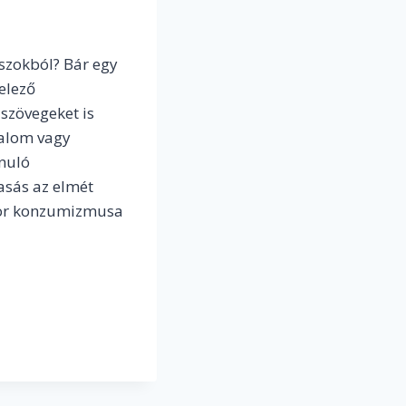
aszokból? Bár egy
elező
 szövegeket is
dalom vagy
anuló
asás az elmét
 kor konzumizmusa