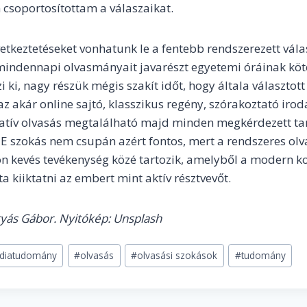
 csoportosítottam a válaszaikat.
etkeztetéseket vonhatunk le a fentebb rendszerezett vál
mindennapi olvasmányait javarészt egyetemi óráinak köt
 ki, nagy részük mégis szakít időt, hogy általa választott
az akár online sajtó, klasszikus regény, szórakoztató iro
ltatív olvasás megtalálható majd minden megkérdezett t
E szokás nem csupán azért fontos, mert a rendszeres olv
zon kevés tevékenység közé tartozik, amelyből a modern
a kiiktatni az embert mint aktív résztvevőt.
yás Gábor. Nyitókép: Unsplash
diatudomány
#
olvasás
#
olvasási szokások
#
tudomány