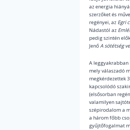
az energia hiányá
szerzőket és műve
regényei, az
Egri c
Nádastól az
Emlé
pedig szintén elő
Jenő
A sötétség v
A leggyakrabban 
mely válaszadó me
megkérdezettek 3
kapcsolódó szakir
(elsősorban regény
valamilyen sajtót
szépirodalom a mé
a három főbb cso
gyűjtőfogalmat me