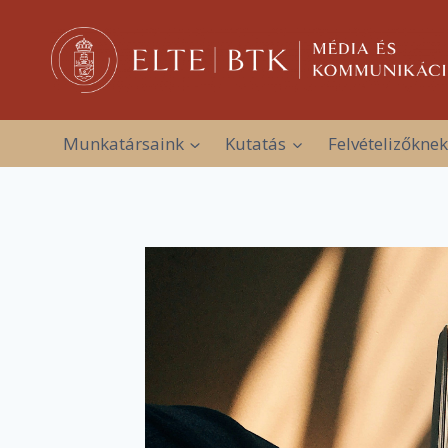
Skip
to
content
Munkatársaink
Kutatás
Felvételizőknek