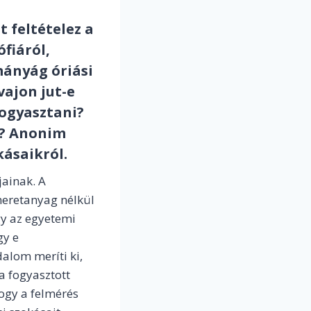
 feltételez a
fiáról,
mányág óriási
vajon jut-e
fogyasztani?
n? Anonim
ásaikról.
ainak. A
meretanyag nélkül
gy az egyetemi
gy e
alom meríti ki,
 fogyasztott
ogy a felmérés