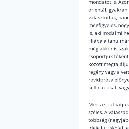
mondatot is. Azon
orientál, gyakra
választottak, han
megfigyelés, hogy 
is, aki irodalmi he
Hiába a tanulmány
még akkor is szak
csoportjuk főként 
között megtalálju
regény vagy a vers
rövidpróza előnye
kell napokat, vag
Mint azt láthatju
széles. A válasza
többség (nagyjáb
ideje jut iskolai 