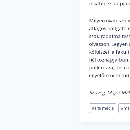
inkább ez alapján
Milyen óvatos köv
átlagos hallgató 
szakirodalma teszi
olvasson. Legyen 
költészet, a faku
hétköznapjaiban. 
pallérozza, de a
egyelőre nem tudt
Szöveg: Major Mát
Post
#
elte média
#
mé
Tags: