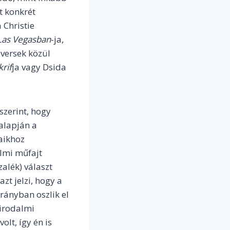
t konkrét
 Christie
Las Vegasban
-ja,
a versek közül
rif
ja vagy Dsida
zerint, hogy
alapján a
aikhoz
almi műfajt
zalék) választ
t jelzi, hogy a
rányban oszlik el
irodalmi
lt, így én is