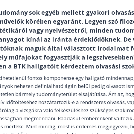
udomány sok egyéb mellett gyakori olvasást
művelők körében egyaránt. Legyen szó filozó
tétikáról vagy nyelvészetről, minden tudo
anyagot kínál az iránta érdeklődőknek. De 
atóknak maguk által választott irodalmat 
mely műfajokat fogyasztják a legszívesebbe
n a BTK hallgatóit kérdeztem olvasási szok
edhetetlenül fontos komponense egy hallgató mindennapj
nyok nehezen definiálható ágán belül pedig olvasott is
etetlen bármely tudományterület elsajátítása. Ám az, ho
ív időtöltéséhez hozzátartozik-e a rendszeres olvasás, va
árólag a vizsgákra való felkészüléshez szükséges szakirod
nosságban megmondani. Ráadásul emberenként változik a
és mértéke. Mint mindig, most is érdemes megjegyezni, h