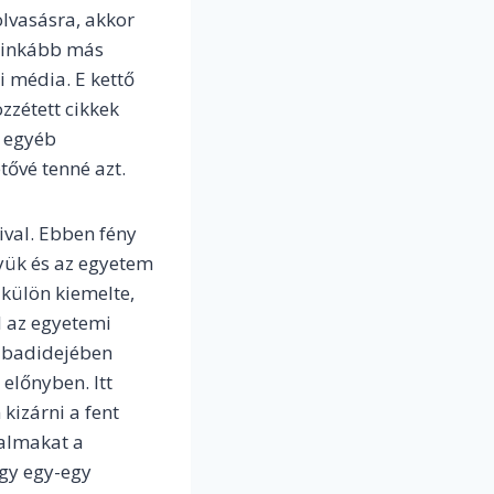
olvasásra, akkor
s inkább más
i média. E kettő
zzétett cikkek
, egyéb
tővé tenné azt.
ival. Ebben fény
lyük és az egyetem
 külön kiemelte,
l az egyetemi
zabadidejében
 előnyben. Itt
kizárni a fent
talmakat a
gy egy-egy