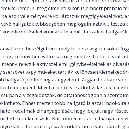
kinthetőek reprezentatívnak, hiszen a teljes szak olvasás
zerekkel lemérni még elméleti síkon is embert próbáló fe
 ha azon véleményekre korlátozzuk megfigyeléseinket, a
 vevő hallgatók többségében megfogalmaztak, s tesszük 
következtetéseket vonnánk le a média szakos hallgatókr
aival arról beszélgettem, mely írott szövegtípusokat fog
s hogy mennyiben változna meg mindez, ha több szabadi
, mennyire érzik aktív szellemi igénybevételnek az olvasás
y szerzőket vagy műveket tartják különösen kiemelkedőn
bb hallgató jelölte meg az egyetemi tárgyakhoz kapcsol
ttabb műfajként. Mivel a kérdőívre adott válaszok félév kö
csupán a vizsgaidőszak, de általánosságban a szorgalm
ekinthető. Ehhez mérten több hallgató is azzal indokolta 
sható irodalmak elhanyagolását, hogy idejük nagy részé
lletti munka teszi ki. Bár többen is az idő hiányára hívtá
súlyozták, a tanulmányi szakirodalommal való aktív fogl