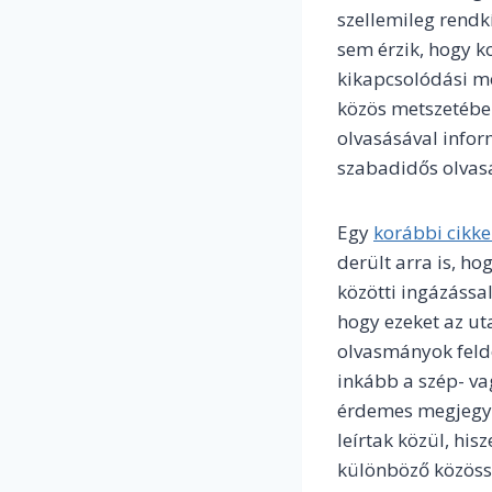
szellemileg rendkí
sem érzik, hogy k
kikapcsolódási mó
közös metszetébe 
olvasásával infor
szabadidős olvasá
Egy
korábbi cikk
derült arra is, h
közötti ingázással
hogy ezeket az ut
olvasmányok feld
inkább a szép- vag
érdemes megjegyez
leírtak közül, hi
különböző közöss