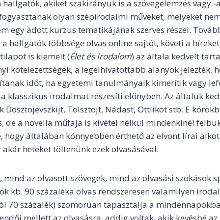
 hallgatók, akiket szakirányuk is a szövegelemzés vagy -a
n fogyasztanak olyan szépirodalmi műveket, melyeket n
em egy adott kurzus tematikájának szerves részei. Tová
a hallgatók többsége olvas online sajtót, követi a híreket
tilapot is kiemelt (
Élet és Irodalom
) az általa kedvelt tar
i kötelezettségek, a legelhivatottabb alanyok jelezték, 
ítanak időt, ha egyetemi tanulmányaik kimerítik vagy lefo
a klasszikus irodalmat részesíti előnyben. Az általuk ked
k Dosztojevszkijt, Tolsztojt, Nádast, Ottlikot stb. E körö
, de a novella műfaja is kivétel nélkül mindenkinél felbu
, hogy általában könnyebben érthető az elvont lírai alko
y akár heteket töltenünk ezek olvasásával.
k, mind az olvasott szövegek, mind az olvasási szokások 
dók kb. 90 százaléka olvas rendszeresen valamilyen iroda
ól 70 százalék) szomorúan tapasztalja a mindennapokb
teendői mellett az olvasásra, addig voltak, akik kevésbé az