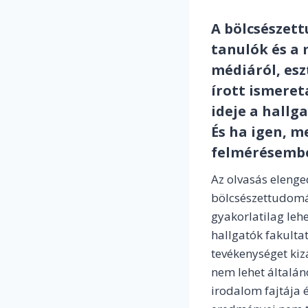
A bölcsészett
tanulók és a 
médiáról, esz
írott ismeret
ideje a hallg
És ha igen, 
felmérésembe
Az olvasás eleng
bölcsészettudomá
gyakorlatilag leh
hallgatók fakultat
tevékenységet kiz
nem lehet általá
irodalom fajtája 