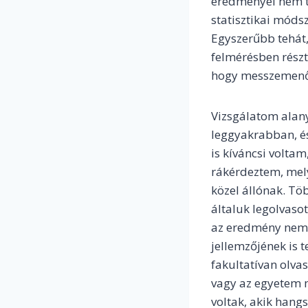
eredményei nem te
statisztikai móds
Egyszerűbb tehát,
felmérésben részt
hogy messzemenő 
Vizsgálatom alany
leggyakrabban, é
is kíváncsi voltam
rákérdeztem, mel
közel állónak. Tö
általuk legolvaso
az eredmény nem 
jellemzőjének is t
fakultatívan olva
vagy az egyetem me
voltak, akik hang