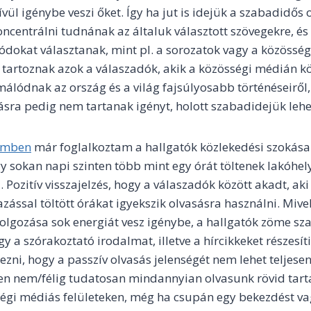
vül igénybe veszi őket. Így ha jut is idejük a szabadidős 
oncentrálni tudnának az általuk választott szövegekre, é
dokat választanak, mint pl. a sorozatok vagy a közösség
tartoznak azok a válaszadók, akik a közösségi médián kö
málódnak az ország és a világ fajsúlyosabb történéseiről
sra pedig nem tartanak igényt, holott szabadidejük lehe
emben
már foglalkoztam a hallgatók közlekedési szokása
ogy sokan napi szinten több mint egy órát töltenek lakóhe
. Pozitív visszajelzés, hogy a válaszadók között akadt, aki
azással töltött órákat igyekszik olvasásra használni. Mive
olgozása sok energiát vesz igénybe, a hallgatók zöme s
y a szórakoztató irodalmat, illetve a hírcikkeket részesíti
ni, hogy a passzív olvasás jelenségét nem lehet teljesen 
szen nem/félig tudatosan mindannyian olvasunk rövid tar
égi médiás felületeken, még ha csupán egy bekezdést va