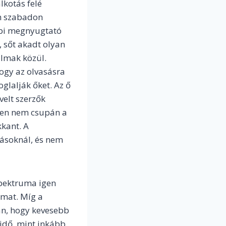
lkotás felé
em szabadon
bbi megnyugtató
, sőt akadt olyan
talmak közül.
hogy az olvasásra
glalják őket. Az ő
velt szerzők
kben nem csupán a
kkant. A
tásoknál, és nem
spektruma igen
lmat. Míg a
an, hogy kevesebb
 idő, mint inkább