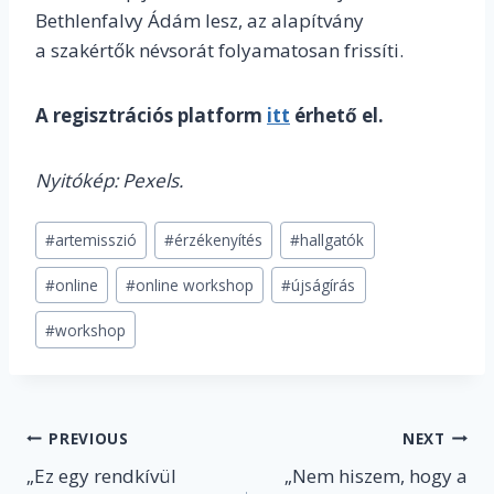
Bethlenfalvy Ádám lesz, az alapítvány
a szakértők névsorát folyamatosan frissíti.
A regisztrációs platform
itt
érhető el.
Nyitókép: Pexels.
Post
#
artemisszió
#
érzékenyítés
#
hallgatók
Tags:
#
online
#
online workshop
#
újságírás
#
workshop
Post
PREVIOUS
NEXT
„Ez egy rendkívül
„Nem hiszem, hogy a
navigation