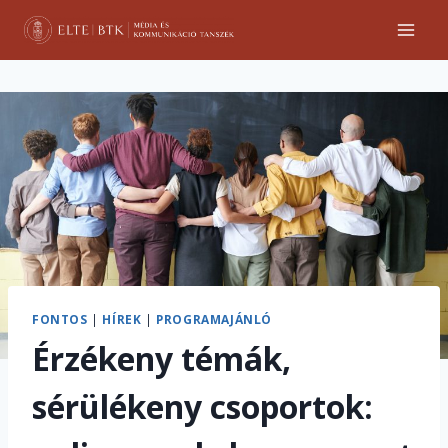
Skip
to
content
FONTOS
|
HÍREK
|
PROGRAMAJÁNLÓ
Érzékeny témák,
sérülékeny csoportok: