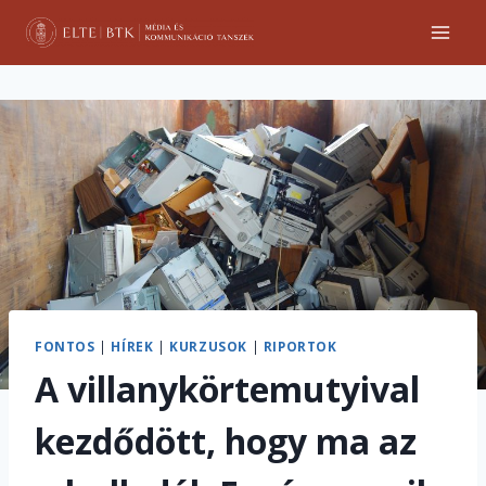
Skip
to
content
FONTOS
|
HÍREK
|
KURZUSOK
|
RIPORTOK
A villanykörtemutyival
kezdődött, hogy ma az