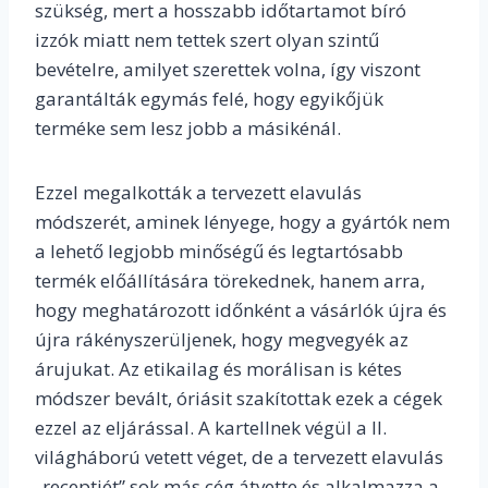
szükség, mert a hosszabb időtartamot bíró
izzók miatt nem tettek szert olyan szintű
bevételre, amilyet szerettek volna, így viszont
garantálták egymás felé, hogy egyikőjük
terméke sem lesz jobb a másikénál.
Ezzel megalkották a tervezett elavulás
módszerét, aminek lényege, hogy a gyártók nem
a lehető legjobb minőségű és legtartósabb
termék előállítására törekednek, hanem arra,
hogy meghatározott időnként a vásárlók újra és
újra rákényszerüljenek, hogy megvegyék az
árujukat. Az etikailag és morálisan is kétes
módszer bevált, óriásit szakítottak ezek a cégek
ezzel az eljárással. A kartellnek végül a II.
világháború vetett véget, de a tervezett elavulás
„receptjét” sok más cég átvette és alkalmazza a