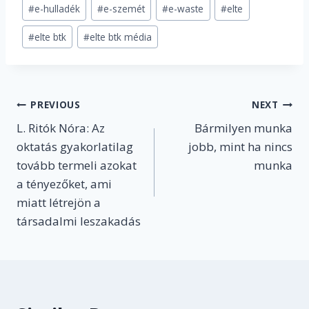
Post
#
e-hulladék
#
e-szemét
#
e-waste
#
elte
Tags:
#
elte btk
#
elte btk média
Post
PREVIOUS
NEXT
L. Ritók Nóra: Az
Bármilyen munka
navigation
oktatás gyakorlatilag
jobb, mint ha nincs
tovább termeli azokat
munka
a tényezőket, ami
miatt létrejön a
társadalmi leszakadás