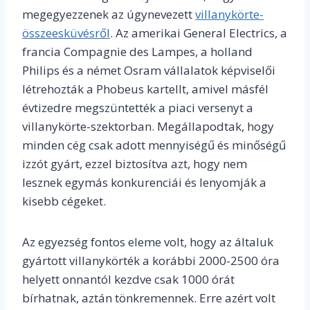
megegyezzenek az úgynevezett
villanykörte-
összeesküvésről
. Az amerikai General Electrics, a
francia Compagnie des Lampes, a holland
Philips és a német Osram vállalatok képviselői
létrehozták a Phobeus kartellt, amivel másfél
évtizedre megszüntették a piaci versenyt a
villanykörte-szektorban. Megállapodtak, hogy
minden cég csak adott mennyiségű és minőségű
izzót gyárt, ezzel biztosítva azt, hogy nem
lesznek egymás konkurenciái és lenyomják a
kisebb cégeket.
Az egyezség fontos eleme volt, hogy az általuk
gyártott villanykörték a korábbi 2000-2500 óra
helyett onnantól kezdve csak 1000 órát
bírhatnak, aztán tönkremennek. Erre azért volt