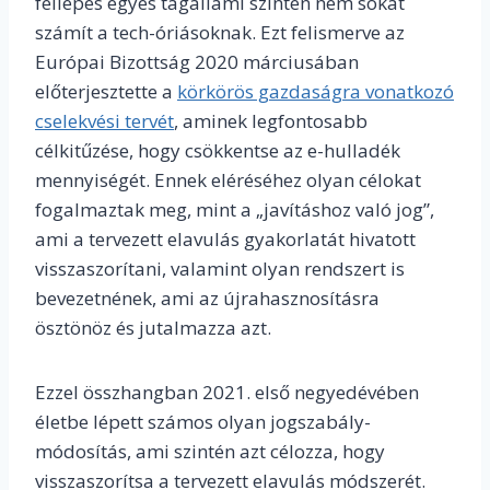
fellépés egyes tagállami szinten nem sokat
számít a tech-óriásoknak. Ezt felismerve az
Európai Bizottság 2020 márciusában
előterjesztette a
körkörös gazdaságra vonatkozó
cselekvési tervét
, aminek legfontosabb
célkitűzése, hogy csökkentse az e-hulladék
mennyiségét. Ennek eléréséhez olyan célokat
fogalmaztak meg, mint a „javításhoz való jog”,
ami a tervezett elavulás gyakorlatát hivatott
visszaszorítani, valamint olyan rendszert is
bevezetnének, ami az újrahasznosításra
ösztönöz és jutalmazza azt.
Ezzel összhangban 2021. első negyedévében
életbe lépett számos olyan jogszabály-
módosítás, ami szintén azt célozza, hogy
visszaszorítsa a tervezett elavulás módszerét.