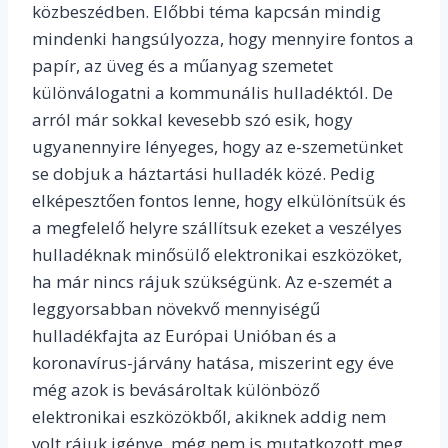
közbeszédben. Előbbi téma kapcsán mindig
mindenki hangsúlyozza, hogy mennyire fontos a
papír, az üveg és a műanyag szemetet
különválogatni a kommunális hulladéktól. De
arról már sokkal kevesebb szó esik, hogy
ugyanennyire lényeges, hogy az e-szemetünket
se dobjuk a háztartási hulladék közé. Pedig
elképesztően fontos lenne, hogy elkülönítsük és
a megfelelő helyre szállítsuk ezeket a veszélyes
hulladéknak minősülő elektronikai eszközöket,
ha már nincs rájuk szükségünk. Az e-szemét a
leggyorsabban növekvő mennyiségű
hulladékfajta az Európai Unióban és a
koronavírus-járvány hatása, miszerint egy éve
még azok is bevásároltak különböző
elektronikai eszközökből, akiknek addig nem
volt rájuk igénye, még nem is mutatkozott meg