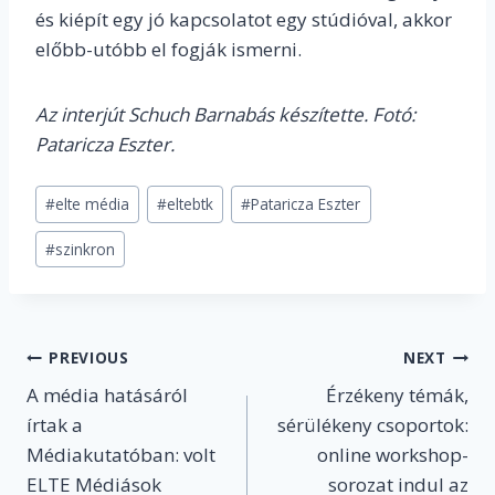
és kiépít egy jó kapcsolatot egy stúdióval, akkor
előbb-utóbb el fogják ismerni.
Az interjút Schuch Barnabás készítette. Fotó:
Pataricza Eszter.
Post
#
elte média
#
eltebtk
#
Pataricza Eszter
Tags:
#
szinkron
Post
PREVIOUS
NEXT
A média hatásáról
Érzékeny témák,
navigation
írtak a
sérülékeny csoportok:
Médiakutatóban: volt
online workshop-
ELTE Médiások
sorozat indul az