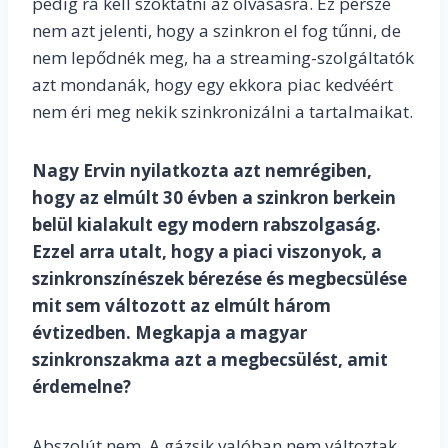
pedig rá kell szoktatni az olvasásra. Ez persze
nem azt jelenti, hogy a szinkron el fog tűnni, de
nem lepődnék meg, ha a streaming-szolgáltatók
azt mondanák, hogy egy ekkora piac kedvéért
nem éri meg nekik szinkronizálni a tartalmaikat.
Nagy Ervin nyilatkozta azt nemrégiben,
hogy az elmúlt 30 évben a szinkron berkein
belül kialakult egy modern rabszolgaság.
Ezzel arra utalt, hogy a piaci viszonyok, a
szinkronszínészek bérezése és megbecsülése
mit sem változott az elmúlt három
évtizedben. Megkapja a magyar
szinkronszakma azt a megbecsülést, amit
érdemelne?
Abszolút nem. A gázsik valóban nem változtak