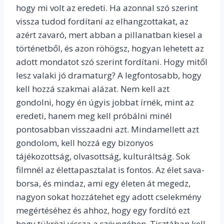
hogy mi volt az eredeti. Ha azonnal szó szerint
vissza tudod fordítani az elhangzottakat, az
azért zavaró, mert abban a pillanatban kiesel a
történetből, és azon röhögsz, hogyan lehetett az
adott mondatot szó szerint fordítani. Hogy mitől
lesz valaki jó dramaturg? A legfontosabb, hogy
kell hozzá szakmai alázat. Nem kell azt
gondolni, hogy én úgyis jobbat írnék, mint az
eredeti, hanem meg kell próbálni minél
pontosabban visszaadni azt. Mindamellett azt
gondolom, kell hozzá egy bizonyos
tájékozottság, olvasottság, kulturáltság. Sok
filmnél az élettapasztalat is fontos. Az élet sava-
borsa, és mindaz, ami egy életen át megedz,
nagyon sokat hozzátehet egy adott cselekmény
megértéséhez és ahhoz, hogy egy fordító ezt
hogy tükrözi vissza a szövegében. Tisztában kell