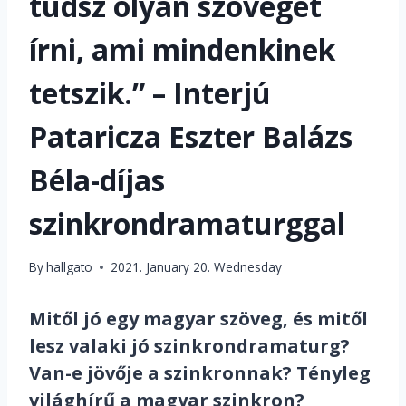
tudsz olyan szöveget
írni, ami mindenkinek
tetszik.” – Interjú
Pataricza Eszter Balázs
Béla-díjas
szinkrondramaturggal
By
hallgato
2021. January 20. Wednesday
Mitől jó egy magyar szöveg, és mitől
lesz valaki jó szinkrondramaturg?
Van-e jövője a szinkronnak? Tényleg
világhírű a magyar szinkron?