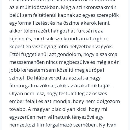
az elmúlt időszakban. Még a szinkronszakmán
belül sem feltétlenül kapnak az egyes szereplők
egyforma fizetést és ha őszinte akarok lenni,
akkor tőlem azért hangozhat furcsán ez a
kijelentés, mert sok szinkrondramaturghoz
képest én viszonylag jobb helyzetben vagyok.
Ettől függetlenül azt gondolom, hogy a szakma
messzemenően nincs megbecsülve és még az én
jobb keresetem sem közelíti meg európai
szintet. De hiába vered az asztalt a nagy
filmforgalmazóknál, akik az árakat diktálják.
Olyan nem lesz, hogy testületileg az összes
ember feláll és azt mondja, hogy nem dolgozom
tovább. A magyar piac olyan kicsi, hogy mi
egyszerűen nem válhatunk tényezővé egy
nemzetközi filmforgalmazó szemében. Nyilván