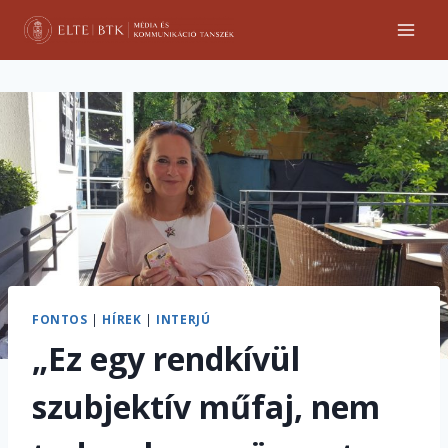
Skip
to
content
FONTOS
|
HÍREK
|
INTERJÚ
„Ez egy rendkívül
szubjektív műfaj, nem