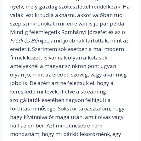
nyelv, mely gazdag szókészlettel rendelkezik. Ha
valaki ezt ki tudja aknázni, akkor valóban tud
szép szinkronokat írni, erre van is jó pár példa.
Mindig felemlegetik Romhányi Józsefet és az ő
Frédi és Béni
jét
,
amit jobbnak tartottak, mint az
eredetit. Szerintem sok esetben a mai modern
filmek között is vannak olyan alkotások,
amelyeknél a magyar szinkron pont ugyan
olyan jó, mint az eredeti szöveg, vagy akár még
jobb is. De azért azt ne felejtsük el, hogy a
kereskedelmi tévék, illetve a streaming
szolgáltatók esetében nagyon felhígult a
fordítás minősége. Sokszor tapasztalom, hogy
hagy kívánnivalót maga után, amit olvas vagy
hall az ember. Azt mindenesetre nem
mondanám, hogy mi bárkit leköröznénk, egy