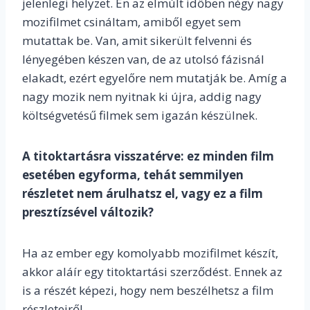
jelenlegi helyzet. Én az elmúlt időben négy nagy
mozifilmet csináltam, amiből egyet sem
mutattak be. Van, amit sikerült felvenni és
lényegében készen van, de az utolsó fázisnál
elakadt, ezért egyelőre nem mutatják be. Amíg a
nagy mozik nem nyitnak ki újra, addig nagy
költségvetésű filmek sem igazán készülnek.
A titoktartásra visszatérve: ez minden film
esetében egyforma, tehát semmilyen
részletet nem árulhatsz el, vagy ez a film
presztízsével változik?
Ha az ember egy komolyabb mozifilmet készít,
akkor aláír egy titoktartási szerződést. Ennek az
is a részét képezi, hogy nem beszélhetsz a film
részleteiről.