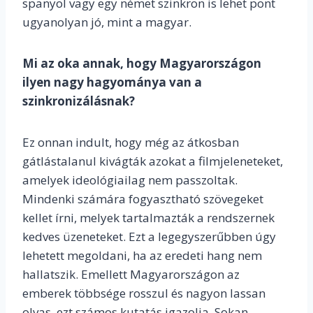
spanyol vagy egy német szinkron is lehet pont
ugyanolyan jó, mint a magyar.
Mi az oka annak, hogy Magyarországon
ilyen nagy hagyománya van a
szinkronizálásnak?
Ez onnan indult, hogy még az átkosban
gátlástalanul kivágták azokat a filmjeleneteket,
amelyek ideológiailag nem passzoltak.
Mindenki számára fogyasztható szövegeket
kellet írni, melyek tartalmazták a rendszernek
kedves üzeneteket. Ezt a legegyszerűbben úgy
lehetett megoldani, ha az eredeti hang nem
hallatszik. Emellett Magyarországon az
emberek többsége rosszul és nagyon lassan
olvas, ezt számos kutatás igazolja. Sokan