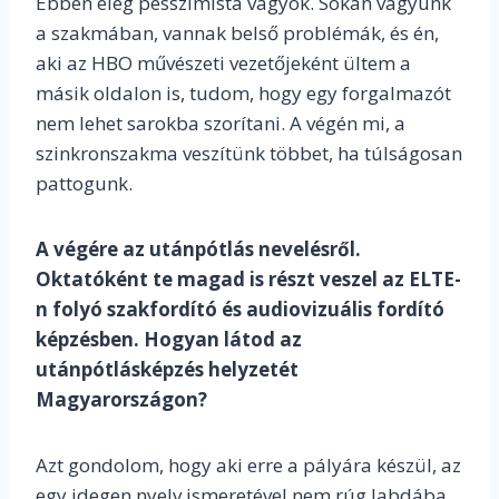
Ebben elég pesszimista vagyok. Sokan vagyunk
a szakmában, vannak belső problémák, és én,
aki az HBO művészeti vezetőjeként ültem a
másik oldalon is, tudom, hogy egy forgalmazót
nem lehet sarokba szorítani. A végén mi, a
szinkronszakma veszítünk többet, ha túlságosan
pattogunk.
A végére az utánpótlás nevelésről.
Oktatóként te magad is részt veszel az ELTE-
n folyó szakfordító és audiovizuális fordító
képzésben. Hogyan látod az
utánpótlásképzés helyzetét
Magyarországon?
Azt gondolom, hogy aki erre a pályára készül, az
egy idegen nyelv ismeretével nem rúg labdába.