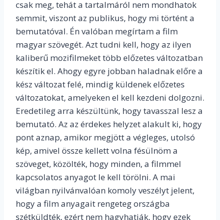
csak meg, tehát a tartalmáról nem mondhatok
semmit, viszont az publikus, hogy mi történt a
bemutatóval. Én valóban megírtam a film
magyar szövegét. Azt tudni kell, hogy az ilyen
kaliberű mozifilmeket több előzetes változatban
készítik el. Ahogy egyre jobban haladnak előre a
kész változat felé, mindig küldenek előzetes
változatokat, amelyeken el kell kezdeni dolgozni.
Eredetileg arra készültünk, hogy tavasszal lesz a
bemutató. Az az érdekes helyzet alakult ki, hogy
pont aznap, amikor megjött a végleges, utolsó
kép, amivel össze kellett volna fésülnöm a
szöveget, közölték, hogy minden, a filmmel
kapcsolatos anyagot le kell törölni. A mai
világban nyilvánvalóan komoly veszélyt jelent,
hogy a film anyagait rengeteg országba
szétküldték, ezért nem hagyhatják, hogy ezek