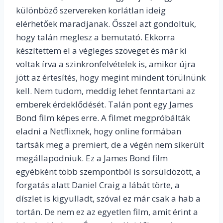
különböző szervereken korlátlan ideig
elérhetőek maradjanak. Ősszel azt gondoltuk,
hogy talán meglesz a bemutató. Ekkorra
készítettem el a végleges szöveget és már ki
voltak írva a szinkronfelvételek is, amikor újra
jött az értesítés, hogy megint mindent törülnünk
kell. Nem tudom, meddig lehet fenntartani az
emberek érdeklődését. Talán pont egy James
Bond film képes erre. A filmet megpróbálták
eladni a Netflixnek, hogy online formában
tartsák meg a premiert, de a végén nem sikerült
megállapodniuk. Ez a James Bond film
egyébként több szempontból is sorsüldözött, a
forgatás alatt Daniel Craig a lábát törte, a
díszlet is kigyulladt, szóval ez már csak a hab a
tortán. De nem ez az egyetlen film, amit érint a