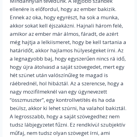
Mindannyian tévedünk. A legjobb szándék
ellenére is előfordul, hogy az ember bakizik.
Ennek az oka, hogy egyrészt, ha sok a munka,
akkor sokat kell éjszakázni. Hajnali három felé,
amikor az ember már álmos, fáradt, de azért
még hajtja a lelkiismeret, hogy be kell tartania a
határidőt, akkor hajlamos hülyeségeket írni. Az
a legnagyobb baj, hogy egyszerűen nincs rá idő,
hogy újra átolvasd a saját szövegedet, mert egy
hét szünet után valószínűleg te magad is
ráébrednél, hol hibáztál. Az a szerencse, hogy a
nagy mozifilmeknél van egy úgynevezett
“összmuszter”, egy kontrollvetítés és ha oda
beülsz, akkor ki lehet szúrni, ha valahol bakiztál.
A legrosszabb, hogy a saját szövegedhez nem
tudsz lábjegyzetet fűzni. Ez rendkívül szubjektív
műfaj, nem tudsz olyan szöveget írni, ami