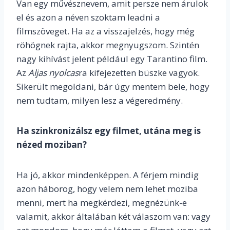
Van egy művésznevem, amit persze nem árulok
el és azon a néven szoktam leadni a
filmszöveget. Ha az a visszajelzés, hogy még
röhögnek rajta, akkor megnyugszom. Szintén
nagy kihívást jelent például egy Tarantino film.
Az
Aljas nyolcas
ra kifejezetten büszke vagyok.
Sikerült megoldani, bár úgy mentem bele, hogy
nem tudtam, milyen lesz a végeredmény.
Ha szinkronizálsz egy filmet, utána meg is
nézed moziban?
Ha jó, akkor mindenképpen. A férjem mindig
azon háborog, hogy velem nem lehet moziba
menni, mert ha megkérdezi, megnézünk-e
valamit, akkor általában két válaszom van: vagy