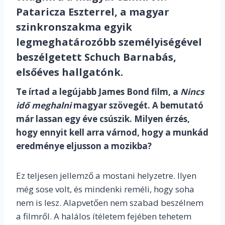
Pataricza Eszterrel, a magyar
szinkronszakma egyik
legmeghatározóbb személyiségével
beszélgetett Schuch Barnabás,
elsőéves hallgatónk.
Te írtad a legújabb James Bond film, a
Nincs
idő meghalni
magyar szövegét. A bemutató
már lassan egy éve csúszik. Milyen érzés,
hogy ennyit kell arra várnod, hogy a munkád
eredménye eljusson a mozikba?
Ez teljesen jellemző a mostani helyzetre. Ilyen
még sose volt, és mindenki reméli, hogy soha
nem is lesz. Alapvetően nem szabad beszélnem
a filmről. A halálos ítéletem fejében tehetem