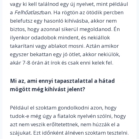
vagy ki kell találnod egy új nyelvet, mint például
a
Felhőatlasz
ban. Ha rögtön az ötödik percben
belefutsz egy hasonló kihívásba, akkor nem
biztos, hogy azonnal sikerül megoldanod. Én
ilyenkor odadobok mindent, és nekiállok
takarítani vagy ablakot mosni. Aztán amikor
egyszer bekattan egy jó ötlet, akkor nekiülök,
akár 7-8 órán át írok és csak enni kelek fel.
Mi az, ami ennyi tapasztalattal a hátad
mögött még kihívást jelent?
Például el szoktam gondolkodni azon, hogy
tudok-e még úgy a fiatalok nyelvén szólni, hogy
azt nem veszik erőltetettnek, nem húzzák el a
szájukat. Ezt időnként álnéven szoktam tesztelni.