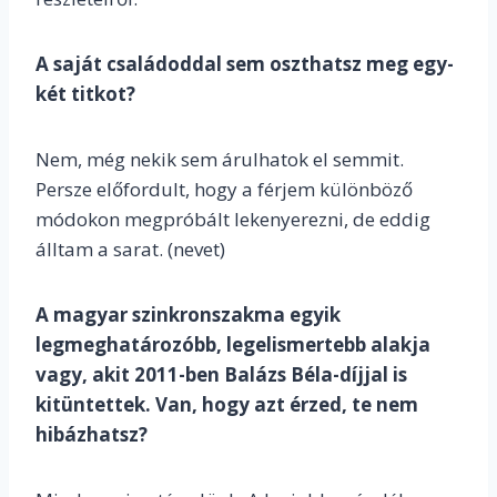
A saját családoddal sem oszthatsz meg egy-
két titkot?
Nem, még nekik sem árulhatok el semmit.
Persze előfordult, hogy a férjem különböző
módokon megpróbált lekenyerezni, de eddig
álltam a sarat. (nevet)
A magyar szinkronszakma egyik
legmeghatározóbb, legelismertebb alakja
vagy, akit 2011-ben Balázs Béla-díjjal is
kitüntettek. Van, hogy azt érzed, te nem
hibázhatsz?