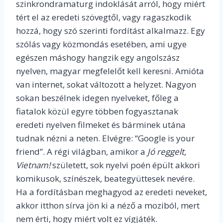
szinkrondramaturg indoklását arról, hogy miért
tért el az eredeti szövegtől, vagy ragaszkodik
hozzá, hogy szó szerinti fordítást alkalmazz. Egy
szólás vagy közmondás esetében, ami ugye
egészen máshogy hangzik egy angolszász
nyelven, magyar megfelelőt kell keresni. Amióta
van internet, sokat változott a helyzet. Nagyon
sokan beszélnek idegen nyelveket, főleg a
fiatalok közül egyre többen fogyasztanak
eredeti nyelven filmeket és bárminek utána
tudnak nézni a neten. Elvégre: “Google is your
friend”. A régi világban, amikor a
Jó reggelt,
Vietnam!
született, sok nyelvi poén épült akkori
komikusok, színészek, beategyüttesek nevére.
Ha a fordításban meghagyod az eredeti neveket,
akkor itthon sírva jön ki a néző a moziból, mert
nem érti, hogy miért volt ez vígjáték.