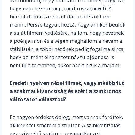
azt mondom, hogy már láttam a filmet, vagy azt,
hogy nem nézem meg, mert rossz (nevet). A
bemutatóimra azért általában el szoktam
menni. Persze tegyük hozzá, hogy amikor beülök
a saját filmem vetítésére, hallom, hogy nevetnek
a poénjaimon és a végén meghallom a nevem a
stáblistán, a többi nézőnek pedig fogalma sincs,
hogy az imént elhangzott név tulajdonosa is
bent ül a teremben, akkor azért hízik a májam.
Eredeti nyelven nézel filmet, vagy inkább fűt
a szakmai kíváncsiság és ezért a szinkronos
változatot választod?
Ez nagyon érdekes dolog, mert vannak fordítók,
akiknek felismerem a stílusát. A szinkronizálás
egy szöveghű szakma, ugyanakkor azt