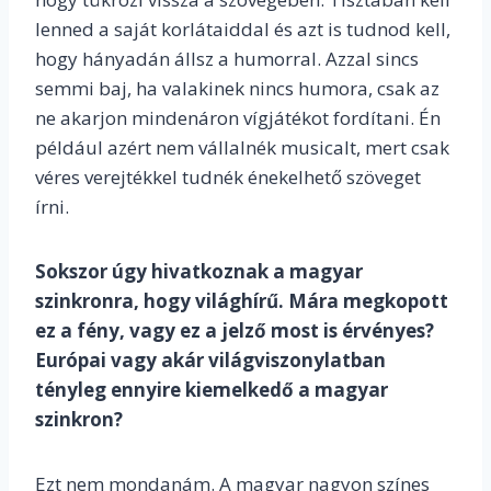
lenned a saját korlátaiddal és azt is tudnod kell,
hogy hányadán állsz a humorral. Azzal sincs
semmi baj, ha valakinek nincs humora, csak az
ne akarjon mindenáron vígjátékot fordítani. Én
például azért nem vállalnék musicalt, mert csak
véres verejtékkel tudnék énekelhető szöveget
írni.
Sokszor úgy hivatkoznak a magyar
szinkronra, hogy világhírű. Mára megkopott
ez a fény, vagy ez a jelző most is érvényes?
Európai vagy akár világviszonylatban
tényleg ennyire kiemelkedő a magyar
szinkron?
Ezt nem mondanám. A magyar nagyon színes