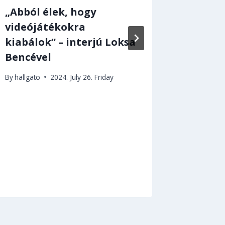
„Abból élek, hogy
Senki s
videójátékokra
a hét v
kiabálok” – interjú Loksa
elején 
Bencével
By
hallgato
By
hallgato
2024. July 26. Friday