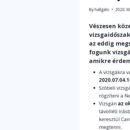
By
hallgato
2020. 
Vészesen köze
vizsgaidőszak
az eddig meg
fogunk vizsgá
amikre érdem
A vizsgákra v
2020.07.04.1
Szóbeli vizsg
rögzíteni a N
Vizsgán
az o
távolléti írás
keresztül Ca
megtenni.