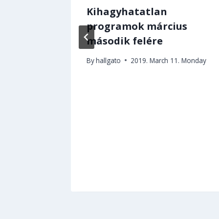
Kihagyhatatlan
programok március
16. Friday
második felére
By
hallgato
2019. March 11. Monday