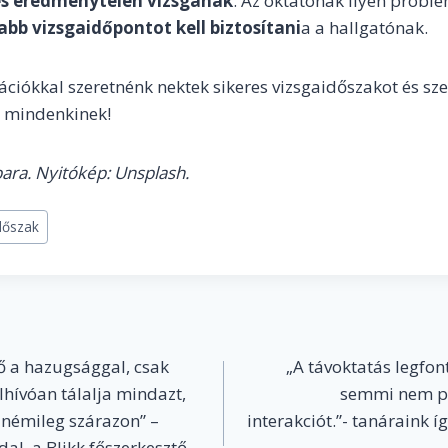
 és eredménytelen vizsgának
. Az oktatónak ilyen probl
abb vizsgaidőpontot kell biztosítani
a a hallgatónak.
ációkkal szeretnénk nektek sikeres vizsgaidőszakot és sz
rt mindenkinek!
bara. Nyitókép: Unsplash.
dőszak
ő a hazugsággal, csak
„A távoktatás legfo
lhívóan tálalja mindazt,
semmi nem pót
k némileg szárazon” –
interakciót.”- tanáraink í
al, a Blikk főszerkesztő-