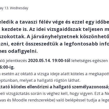
May 13. Wednesday
ledik a tavaszi félév vége és ezzel egy időb
 kezdete is. Az idei vizsgaidőszak teljesen m
szokottak. A járványhelyzetnek köszönhet
zni, ezért összeszedtük a legfontosabb in
es odafigyelni.
aló jelentkezés
2020.05.14. 19:00-tól
lehetséges egészen
6:00-ig.
a esetén az oktató a vizsga ideje alatt köteles a megkapo
eptunban, melyet a hallgató rögtön láthat.
ktató köteles ellenőrizni a hallgató személyazonoss
beli vizsgáztatás során is véghez kell, hogy vigyen. Ezt a
nvas és Moodle rendszerekbe) való belépéssel tudja a le