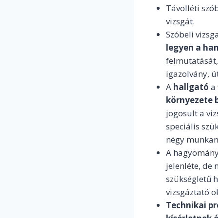
Távolléti szó
vizsgát.
Szóbeli vizsg
legyen a han
felmutatását,
igazolvány, út
A
hallgató
a 
környezete 
jogosult a vi
speciális szü
négy munkanap
A hagyományo
jelenléte, de 
szükségletű h
vizsgáztató o
Technikai p