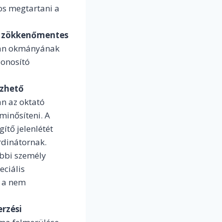
os megtartani a
t
zökkenőmentes
lyan okmányának
zonosító
ezhető
an az oktató
minősíteni. A
ítő jelenlétét
rdinátornak.
ábbi személy
eciális
e a nem
rzési