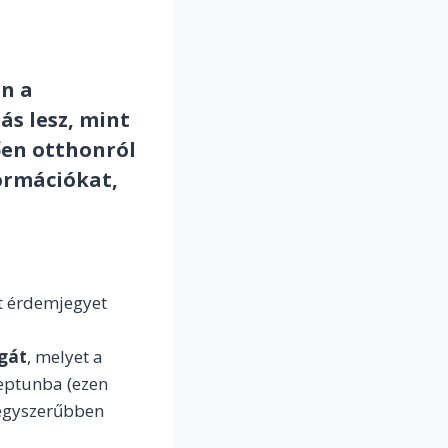
en a
ás lesz, mint
ően otthonról
formációkat,
tt érdemjegyet
ágát
, melyet a
 Neptunba (ezen
gegyszerűbben