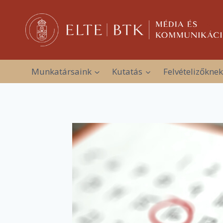
Skip
to
content
Munkatársaink
Kutatás
Felvételizőknek