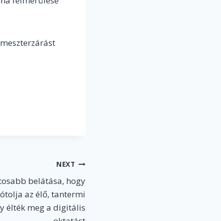
éma felmerülése
emeszterzárást
NEXT
ntosabb belátása, hogy
olja az élő, tantermi
gy élték meg a digitális
oktatást