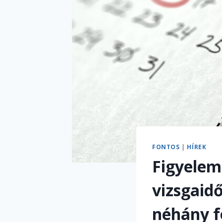
FONTOS
|
HÍREK
Figyelem!
vizsgaid
néhány f