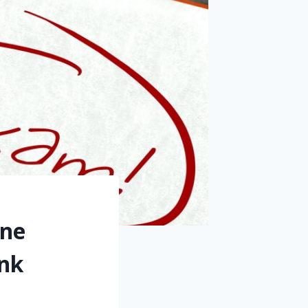
ine
ünk