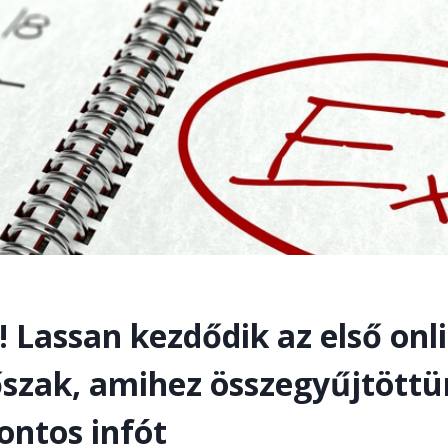
 Lassan kezdődik az első onl
őszak, amihez összegyűjtött
ontos infót