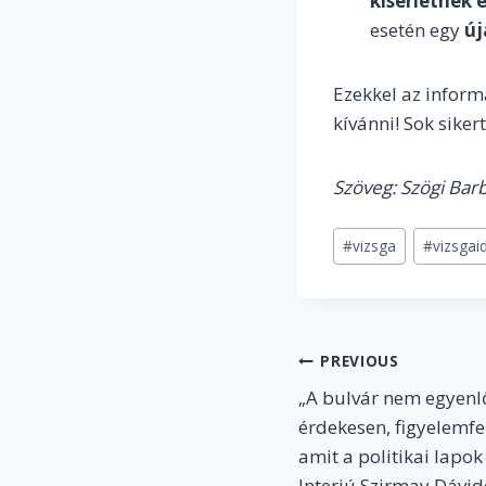
kísérletnek
esetén egy
új
Ezekkel az inform
kívánni! Sok sike
Szöveg: Szögi Bar
Post
#
vizsga
#
vizsgai
Tags:
Post
PREVIOUS
„A bulvár nem egyenl
navigation
érdekesen, figyelemfe
amit a politikai lapo
Interjú Szirmay Dávidd