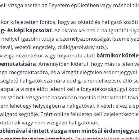
beli vizsga esetén az Egyetem épületében vagy máshol til
akor kifejezetten fontos, hogy az oktató és hallgató közöt
g- és képi kapcsolat
. Az oktató kérheti a hallgatótól o
 mellyel igazolni tudja a személyazonosságát (személya
levél, vezetői engedély, diákigazolvány stb.).
vizsga kezdetekor vagy folyamata alatt
bármikor kötel
bemutatására
. Amennyiben kiderül, hogy más is jelen v
zsga megszakítására, és a vizsgát elégtelen érdemjeggyel 
kségletű hallgatók számára eddig is rendelkezésre álló seg
pal a vizsga előtt jelezni kell a fogyatékosságügyi koo
s szóbeli vizsgához hasonlóan most is biztosítható tov
nem lehet egy helységben a hallgatóval, kivételt élvez a sp
allgató segítője. Ezért online felületen kell bejelentkezni
ktatónak vagy nem vizsgázó hallgatónak.
roblémával érintett vizsga nem minősül érdemjegysze