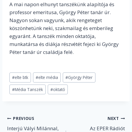
A mai napon elhunyt tanszékünk alapítója és
professor emeritusa, György Péter tanár úr.
Nagyon sokan vagyunk, akik rengeteget
köszönhetünk neki, szakmailag és emberileg
egyaránt. A tanszék minden oktatója,
munkatársa és diákja részvétét fejezi ki György
Péter tanár úr családja felé.
Post
#
elte btk
#
elte média
#
György Péter
Tags:
#
Média Tanszék
#
oktató
Post
PREVIOUS
NEXT
Interjú Vályi Milánnal,
Az EPER Rádiót