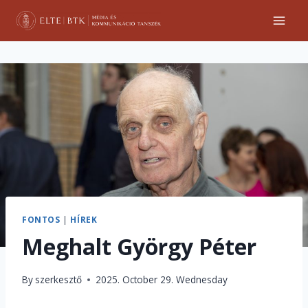
Skip
to
content
FONTOS
|
HÍREK
Meghalt György Péter
By
szerkesztő
2025. October 29. Wednesday