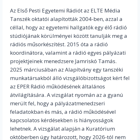
Az Első Pesti Egyetemi Rádiót az ELTE Média
Tanszék oktatói alapították 2004-ben, azzal a
céllal, hogy az egyetemi hallgatók egy élő rádió
stúdiójának körülményei között tanulják meg a
rádiós műsorkészítést. 2015 óta a rádió
koordinátora, valamint a rádió egyes pályázati
projektjeinek menedzsere Jamriskó Tamás.
2025 márciusában az Alapítvány egy tanszéki
munkatársakból álló vizsgálóbizottságot kért fel
az EPER Rádió működésének általános
átvilágítására. A vizsgálat nyomán az a gyanú
merült fel, hogy a pályázatmenedzseri
feladatokban és más, a rádió működésével
kapcsolatos kérdésekben is hiányosságok
lehetnek. A vizsgálat alapján a Kuratórium
októberben úgy határozott, hogy 2026-tól nem