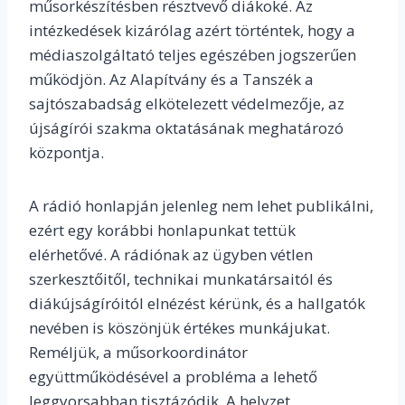
műsorkészítésben résztvevő diákoké. Az
intézkedések kizárólag azért történtek, hogy a
médiaszolgáltató teljes egészében jogszerűen
működjön. Az Alapítvány és a Tanszék a
sajtószabadság elkötelezett védelmezője, az
újságírói szakma oktatásának meghatározó
központja.
A rádió honlapján jelenleg nem lehet publikálni,
ezért egy korábbi honlapunkat tettük
elérhetővé. A rádiónak az ügyben vétlen
szerkesztőitől, technikai munkatársaitól és
diákújságíróitól elnézést kérünk, és a hallgatók
nevében is köszönjük értékes munkájukat.
Reméljük, a műsorkoordinátor
együttműködésével a probléma a lehető
leggyorsabban tisztázódik. A helyzet