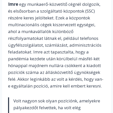
Imre
egy munkaerő-közvetítő cégnél dolgozik,
és elsősorban a szolgáltató központok (SSC)
részére keres jelölteket. Ezek a központok
multinacionális cégek kiszervezett egységei,
ahol a munkavállalók különböző
részfolyamatokat látnak el, például telefonos
ügyfélszolgálatot, számlázást, adminisztrációs
feladatokat. Imre azt tapasztalta, hogy a
pandémia kezdete után körülbelül másfél-két
hónappal majdnem nullára csökkent a kiadott
pozíciók száma az állásközvetítő ügynökségek
felé. Akkor leginkább az volt a kérdés, hogy van-
e egyáltalán pozíció, amire kell embert keresni.
Volt nagyon sok olyan pozíciónk, amelyekre
pályakezdőt felvettek, ha volt elég