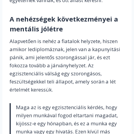
egyetemek vannak, és ott állást keresni.
A nehézségek következményei a
mentális jólétre
Alapvetően is nehéz a fiatalok helyzete, hiszen
amikor lediplomáznak, jelen van a kapunyitási
pánik, ami jelentős szorongással jár, és ezt
fokozza tovább a járványhelyzet. Az
egzisztenciális válság egy szorongásos,
feszültségekkel teli állapot, amely során a lét
értelmét keressük.
Maga az is egy egzisztenciális kérdés, hogy
milyen munkával fogod eltartani magadat,
kijössz-e egy hónapban, és ez a munka egy
munka vagy egy hivatás. Ezen kívül más