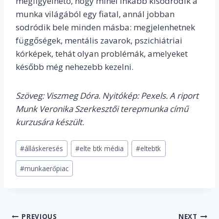
megfigyelhető, hogy minél inkább kisodródik a
munka világából egy fiatal, annál jobban
sodródik bele minden másba: megjelenhetnek
függőségek, mentális zavarok, pszichiátriai
kórképek, tehát olyan problémák, amelyeket
később még nehezebb kezelni.
Szöveg: Viszmeg Dóra. Nyitókép: Pexels. A riport
Munk Veronika Szerkesztői terepmunka című
kurzusára készült.
Post
#
álláskeresés
#
elte btk média
#
eltebtk
Tags:
#
munkaerőpiac
Post
PREVIOUS
NEXT