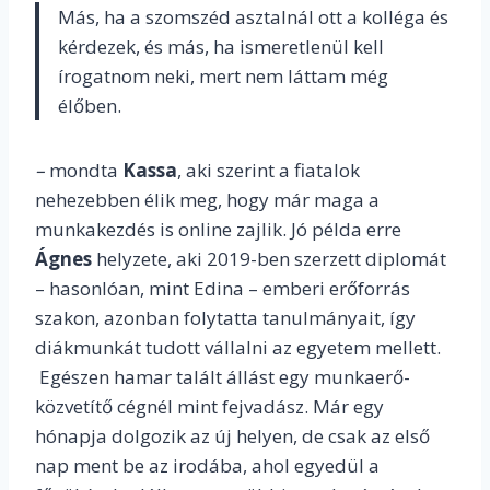
Más, ha a szomszéd asztalnál ott a kolléga és
kérdezek, és más, ha ismeretlenül kell
írogatnom neki, mert nem láttam még
élőben.
–
mondta
Kassa
, aki szerint a fiatalok
nehezebben élik meg, hogy már maga a
munkakezdés is online zajlik. Jó példa erre
Ágnes
helyzete, aki 2019-ben szerzett diplomát
– hasonlóan, mint Edina – emberi erőforrás
szakon, azonban folytatta tanulmányait, így
diákmunkát tudott vállalni az egyetem mellett.
Egészen hamar talált állást egy munkaerő-
közvetítő cégnél mint fejvadász. Már egy
hónapja dolgozik az új helyen, de csak az első
nap ment be az irodába, ahol egyedül a