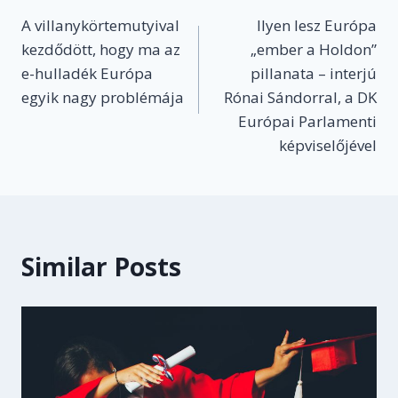
A villanykörtemutyival
Ilyen lesz Európa
navigation
kezdődött, hogy ma az
„ember a Holdon”
e-hulladék Európa
pillanata – interjú
egyik nagy problémája
Rónai Sándorral, a DK
Európai Parlamenti
képviselőjével
Similar Posts