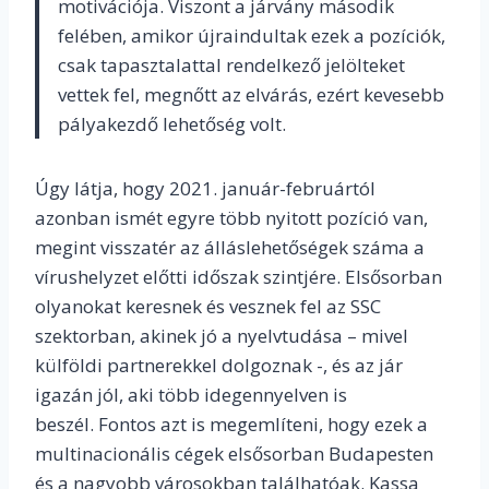
motivációja. Viszont a járvány második
felében, amikor újraindultak ezek a pozíciók,
csak tapasztalattal rendelkező jelölteket
vettek fel, megnőtt az elvárás, ezért kevesebb
pályakezdő lehetőség volt.
Úgy látja, hogy 2021. január-februártól
azonban ismét egyre több nyitott pozíció van,
megint visszatér az álláslehetőségek száma a
vírushelyzet előtti időszak szintjére. Elsősorban
olyanokat keresnek és vesznek fel az SSC
szektorban, akinek jó a nyelvtudása – mivel
külföldi partnerekkel dolgoznak -, és az jár
igazán jól, aki több idegennyelven is
beszél. Fontos azt is megemlíteni, hogy ezek a
multinacionális cégek elsősorban Budapesten
és a nagyobb városokban találhatóak. Kassa