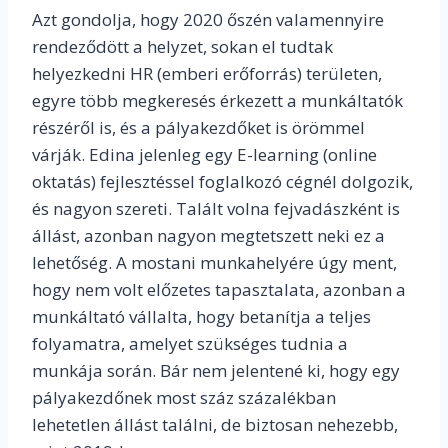
Azt gondolja, hogy 2020 őszén valamennyire
rendeződött a helyzet, sokan el tudtak
helyezkedni HR (emberi erőforrás) területen,
egyre több megkeresés érkezett a munkáltatók
részéről is, és a pályakezdőket is örömmel
várják. Edina jelenleg egy E-learning (online
oktatás) fejlesztéssel foglalkozó cégnél dolgozik,
és nagyon szereti. Talált volna fejvadászként is
állást, azonban nagyon megtetszett neki ez a
lehetőség. A mostani munkahelyére úgy ment,
hogy nem volt előzetes tapasztalata, azonban a
munkáltató vállalta, hogy betanítja a teljes
folyamatra, amelyet szükséges tudnia a
munkája során. Bár nem jelentené ki, hogy egy
pályakezdőnek most száz százalékban
lehetetlen állást találni, de biztosan nehezebb,