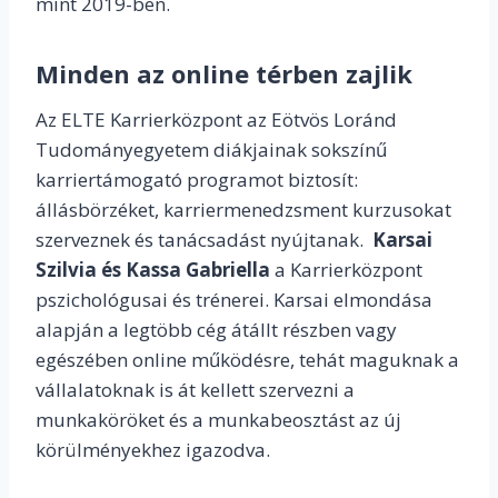
mint 2019-ben.
Minden az online térben zajlik
Az ELTE Karrierközpont az Eötvös Loránd
Tudományegyetem diákjainak sokszínű
karriertámogató programot biztosít:
állásbörzéket, karriermenedzsment kurzusokat
szerveznek és tanácsadást nyújtanak.
Karsai
Szilvia és Kassa Gabriella
a Karrierközpont
pszichológusai és trénerei. Karsai elmondása
alapján a legtöbb cég átállt részben vagy
egészében online működésre, tehát maguknak a
vállalatoknak is át kellett szervezni a
munkaköröket és a munkabeosztást az új
körülményekhez igazodva.