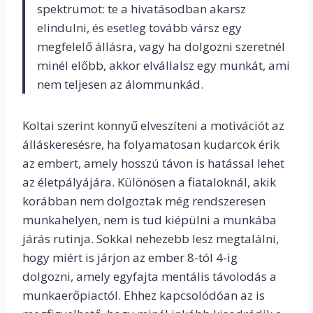
spektrumot: te a hivatásodban akarsz
elindulni, és esetleg tovább vársz egy
megfelelő állásra, vagy ha dolgozni szeretnél
minél előbb, akkor elvállalsz egy munkát, ami
nem teljesen az álommunkád.
Koltai szerint könnyű elveszíteni a motivációt az
álláskeresésre, ha folyamatosan kudarcok érik
az embert, amely hosszú távon is hatással lehet
az életpályájára. Különösen a fiataloknál, akik
korábban nem dolgoztak még rendszeresen
munkahelyen, nem is tud kiépülni a munkába
járás rutinja. Sokkal nehezebb lesz megtalálni,
hogy miért is járjon az ember 8-tól 4-ig
dolgozni, amely egyfajta mentális távolodás a
munkaerőpiactól. Ehhez kapcsolódóan az is