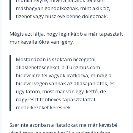
munkahelyre, mivel a fiatalok teljesen
máshogyan gondolkoznak, mint akik tíz,
tizenöt vagy húsz éve benne dolgoznak.
Mégis azt látja, hogy leginkább a már tapasztalt
munkavállalókra van igény.
Mostanában is szoktam nézegetni
álláslehetőségeket, a Turizmus.com
hírlevelére fel vagyok iratkozva, mindig a
hírlevél végén vannak az állásajánlatok, és
úgy látom, most már van egy-kettő, de
nagyrészt többéves tapasztalattal
rendelkezőket keresnek.
Szerinte azonban a fiatalokat ma már kevésbé
viseli meg, ha nem sikerül a szakmájukban