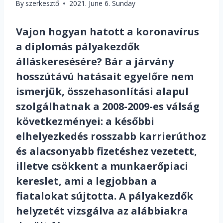
By
szerkesztő
2021. June 6. Sunday
Vajon hogyan hatott a koronavírus
a diplomás pályakezdők
álláskeresésére? Bár a járvány
hosszútávú hatásait egyelőre nem
ismerjük, összehasonlítási alapul
szolgálhatnak a 2008-2009-es válság
következményei: a későbbi
elhelyezkedés rosszabb karrierúthoz
és alacsonyabb fizetéshez vezetett,
illetve csökkent a munkaerőpiaci
kereslet, ami a legjobban a
fiatalokat sújtotta. A pályakezdők
helyzetét vizsgálva az alábbiakra