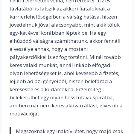
nélkül elérhettek volna, nem érték el. Tíz év
távlatából is látszik az akkori fiataloknak a
karrierlehetőségeiben a válság hatása, hiszen
jövedelmük jóval alacsonyabb, mint akik tőlük
egy-két évvel korábban léptek be. Ha egy
elhúzódó válságra számíthatunk, akkor fennáll
a veszélye annak, hogy a mostani
pályakezdőkkel is ez fog történni. Minél tovább
keres valaki munkát, annál inkább elfogad
olyan lehetőségeket is, ahol kevesebb a fizetés,
lejjebb ad az igényeiből, hiszen belefárad a
keresésbe és a kudarcokba. Érzelmileg
belekerülhet egy olyan hosszútávú spirálba,
amiben már nem keres aktívan állást, elveszíti a
motivációját.
Megszoknak egy inaktív létet, hogy majd csak