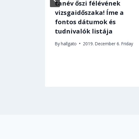
enni a
tanév őszi félévének
en!
vizsgaidőszaka! Íme a
fontos dátumok és
tudnivalók listája
By
hallgato
2019. December 6. Friday