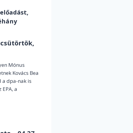
előadást,
néhány
 csütörtök,
nyen Mónus
etnek Kovács Bea
 a dpa-nak is
z EPA, a
te – 04.27.