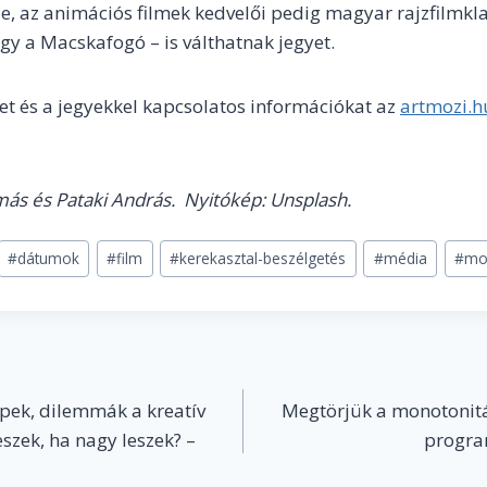
, az animációs filmek kedvelői pedig magyar rajzfilmkl
gy a Macskafogó – is válthatnak jegyet.
et és a jegyekkel kapcsolatos információkat az
artmozi.h
más és Pataki András. Nyitókép: Unsplash.
#
dátumok
#
film
#
kerekasztal-beszélgetés
#
média
#
mo
pek, dilemmák a kreatív
Megtörjük a monotonitás
zek, ha nagy leszek? –
progra