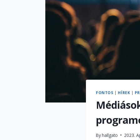
FONTOS
|
HÍREK
|
P
Médiások
programo
By
hallgato
2023. A