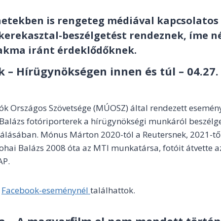
hetekben is rengeteg médiával kapcsolatos 
kerekasztal-beszélgetést rendeznek, íme 
akma iránt érdeklődőknek.
 – Hírügynökségen innen és túl – 04.27.
ók Országos Szövetsége (MÚOSZ) által rendezett esemé
Balázs fotóriporterek a hírügynökségi munkáról beszélg
álásában. Mónus Márton 2020-tól a Reutersnek, 2021-től
hai Balázs 2008 óta az MTI munkatársa, fotóit átvette a
AP.
a
Facebook-eseménynél
találhattok.
 – A magyarfilm el nem mondott történe