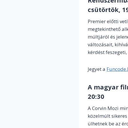
csütörtök, 1
Premier előtti ve
megtekinthető alk
múltjáról és jelen
változásait, kihí
kérdést feszegeti
Jegyet a
Funcode.
A magyar fil
20:30
A Corvin Mozi min
közelmúlt sikeres 
ülhetnek be az ér