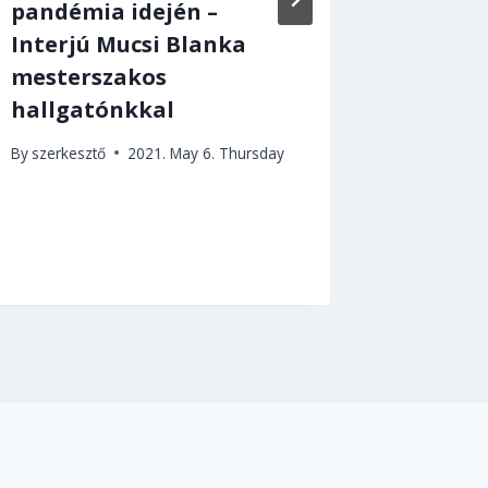
pandémia idején –
By
szerkes
Interjú Mucsi Blanka
2011. Nove
mesterszakos
hallgatónkkal
By
szerkesztő
2021. May 6. Thursday