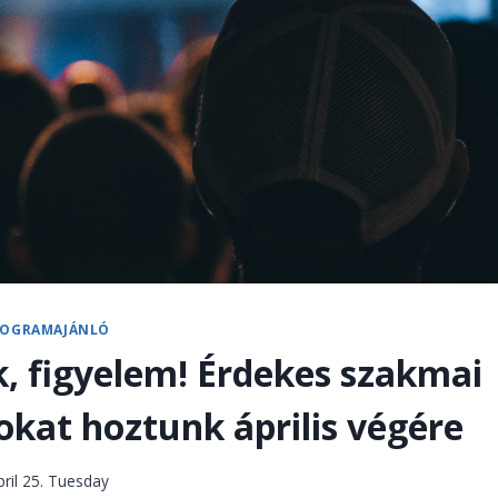
ROGRAMAJÁNLÓ
, figyelem! Érdekes szakmai
kat hoztunk április végére
pril 25. Tuesday