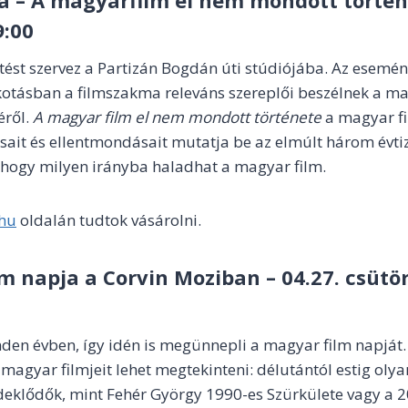
9:00
títést szervez a Partizán Bogdán úti stúdiójába. Az esemé
otásban a filmszakma releváns szereplői beszélnek a ma
éről.
A magyar film el nem mondott története
a magyar f
vásait és ellentmondásait mutatja be az elmúlt három évti
, hogy milyen irányba haladhat a magyar film.
hu
oldalán tudtok vásárolni.
m napja a Corvin Moziban – 04.27. csütör
den évben, így idén is megünnepli a magyar film napját
magyar filmjeit lehet megtekinteni: délutántól estig olya
deklődők, mint Fehér György 1990-es Szürkülete vagy a 