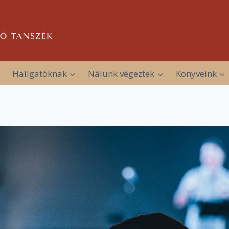
Hallgatóknak
Nálunk végeztek
Könyveink