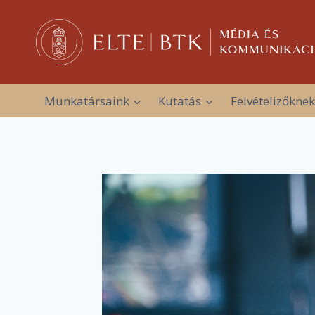
Skip
to
content
Munkatársaink
Kutatás
Felvételizőknek