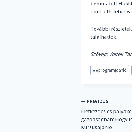
bemutatott Hukkle
mint a Hófehér va
További részletek
találhattok.
Szöveg: Vojtek Ta
Post
#
#programjaánló
Tags:
Post
PREVIOUS
Életkezdés és pályaké
navigation
gazdaságban: Hogy les
Kurzusajánló