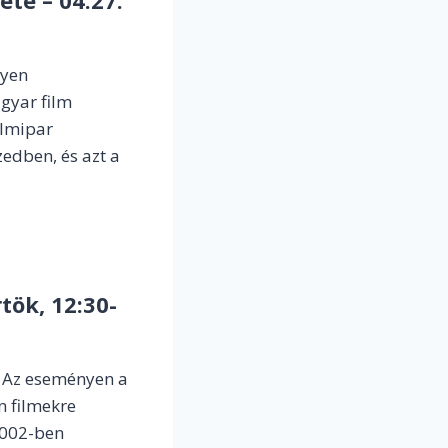
nyen
gyar film
ilmipar
zedben, és azt a
tök, 12:30-
. Az eseményen a
n filmekre
2002-ben