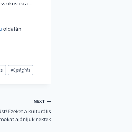
asszikusokra –
u
oldalán
zi
#
újságírás
NEXT
t! Ezeket a kulturális
mokat ajánljuk nektek