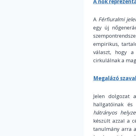
A nők reprezent
A
Férfiuralmi jel
egy új nőgenerác
szempontrendszer
empirikus, tarta
választ, hogy a
cirkulálnak a mag
Megalázó szava
Jelen dolgozat
hallgatóinak és 
hátrányos helyze
készült azzal a 
tanulmány arra a