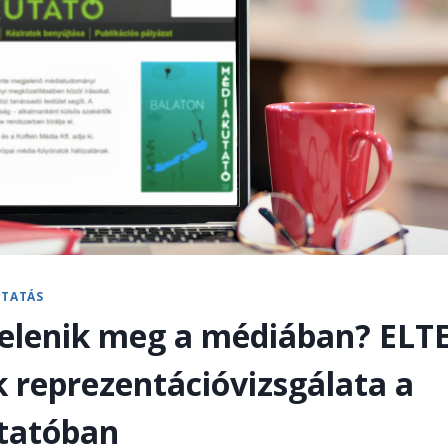
UTATÁS
elenik meg a médiában? ELT
 reprezentációvizsgálata a
tatóban