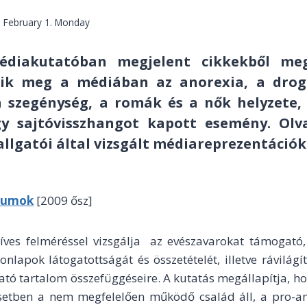
. February 1. Monday
édiakutatóban megjelent cikkekből meg
nik meg a médiában az anorexia, a drogf
 a szegénység, a romák és a nők helyzete,
y sajtóvisszhangot kapott esemény. Olv
llgatói által vizsgált médiareprezentációk
órumok
[2009 ősz]
íves felméréssel vizsgálja az evészavarokat támogató,
onlapok látogatottságát és összetételét, illetve rávilágí
ató tartalom összefüggéseire.
A kutatás megállapítja, h
setben a nem megfelelően működő család áll, a pro-