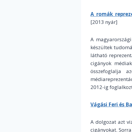
A romák repreze
[2013 nyár]
A magyarországi 
készültek tudomá
látható reprezen
cigányok médiaké
összefoglalja 
médiareprezentác
2012-ig foglalkoz
Vágási Feri és B
A dolgozat azt v
cigányokat. Sorra