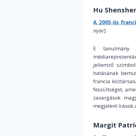
Hu Shenshe
A 2005-ös franc
nyár]
E tanulmány c
médiareprezentác
jellemző szimbol
hatásának bemu
francia köztársas
feszültséget, am
zavargások magy
megjelent írások 
Margit Patrí