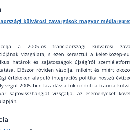
n
iaországi külvárosi zavargások magyar médiarepre
élja a 2005-ös franciaországi külvárosi zav
iójának vizsgálata, s ezen keresztül a kelet-közép-e
ikus határok és sajátosságok újságírói szemléletfor
tatása.
Először röviden vázolja, miként és miért okozo
ági értékeken alapuló integrációs politika hosszú évti
ely végül 2005-ben lázadássá fokozódott a francia külv
ar sajtóvisszhangját vizsgálja, az eseményeket köv
alapján.
cia