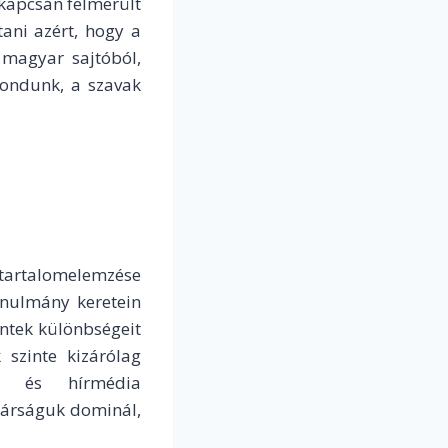
 kapcsán felmerült
tani azért, hogy a
 magyar sajtóból,
mondunk, a szavak
 tartalomelemzése
anulmány keretein
ntek különbségeit
 szinte kizárólag
y- és hírmédia
ztárságuk dominál,