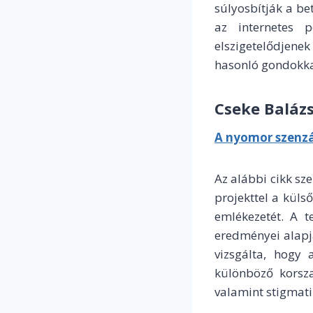
súlyosbítják a b
az internetes 
elszigetelődjenek
hasonló gondokka
Cseke Baláz
A nyomor szenzá
Az alábbi cikk sz
projekttel a küls
emlékezetét. A te
eredményei alapj
vizsgálta, hogy
különböző korsza
valamint stigmatiz