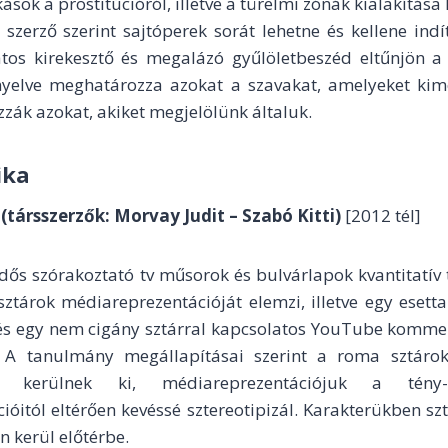
ások a prostitúcióról, illetve a türelmi zónák kialakítása
A szerző szerint sajtóperek sorát lehetne és kellene indí
tos kirekesztő és megalázó gyűlöletbeszéd eltűnjön a
nyelve meghatározza azokat a szavakat, amelyeket ki
ák azokat, akiket megjelölünk általuk.
ika
(társszerzők: Morvay Judit – Szabó Kitti)
[2012 tél]
idős szórakoztató tv műsorok és bulvárlapok kvantitatív
tárok médiareprezentációját elemzi, illetve egy esett
 és egy nem cigány sztárral kapcsolatos YouTube komme
. A tanulmány megállapításai szerint a roma sztárok
l kerülnek ki, médiareprezentációjuk a tén
ióitól eltérően kevéssé sztereotipizál. Karakterükben s
n kerül előtérbe.