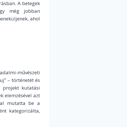
rásban.
A betegek
hogy még jobban
meneküljenek, ahol
rsadalmi-művészeti
j” – történetét és
a projekt kutatási
k elemzésével azt
kal mutatta be a
nt kategorizálta,