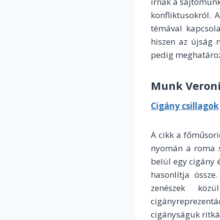
írnak a sajtómunk
konfliktusokról. 
témával kapcsola
hiszen az újság 
pedig meghatározz
Munk Veron
Cigány csillagok
A cikk a főműsor
nyomán a roma sz
belül egy cigány
hasonlítja össze
zenészek közü
cigányreprezentác
cigányságuk ritká