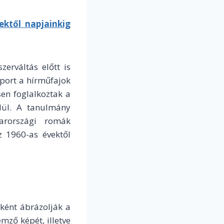
ektől napjainkig
erváltás előtt is
port a hírműfajok
en foglalkoztak a
elül. A tanulmány
arországi romák
z 1960-as évektől
ként ábrázolják a
mző képét, illetve