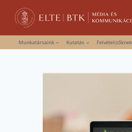
Skip
to
content
Munkatársaink
Kutatás
Felvételizőknek