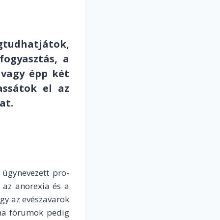
tudhatjátok,
ogyasztás, a
 vagy épp két
assátok el az
at.
 úgynevezett pro-
t az anorexia és a
ogy az evészavarok
ana fórumok pedig