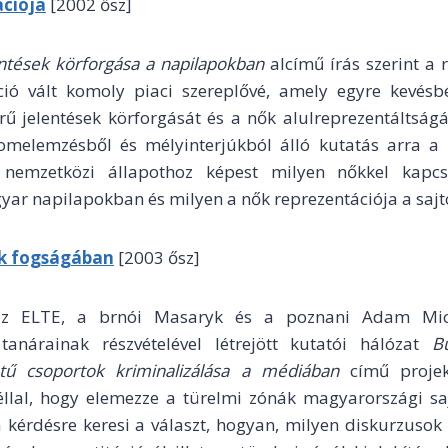
ációja
[2002 ősz]
entések körforgása a napilapokban
alcímű írás szerint
a 
ió vált komoly piaci szereplővé, amely egyre kevésbé 
ű jelentések körforgását és a nők alulreprezentáltsá
lomelemzésből és mélyinterjúkból álló kutatás arra a 
 nemzetközi állapothoz képest milyen nőkkel kapcso
yar napilapokban és milyen a nők reprezentációja a saj
k fogságában
[2003 ősz]
 az ELTE, a brnói Masaryk és a poznani Adam Mic
tanárainak részvételével létrejött kutatói hálózat
B
tű csoportok kriminalizálása a médiában
című projek
céllal, hogy elemezze a türelmi zónák magyarországi saj
 kérdésre keresi a választ, hogyan, milyen diskurzusok