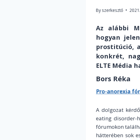
By
szerkesztő
2021
Az alábbi M
hogyan jele
prostitúció,
konkrét, nag
ELTE Média ha
Bors Réka
Pro-anorexia f
A dolgozat kérdő
eating disorder-h
fórumokon találh
hátterében sok e