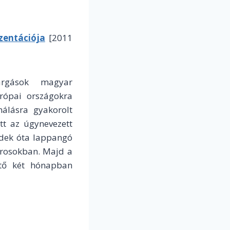
zentációja
[2011
argások magyar
urópai országokra
málásra gyakorolt
tt az úgynevezett
zedek óta lappangó
árosokban. Majd a
ető két hónapban