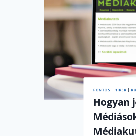
FONTOS
|
HÍREK
|
K
Hogyan j
Médiások
Médiaku