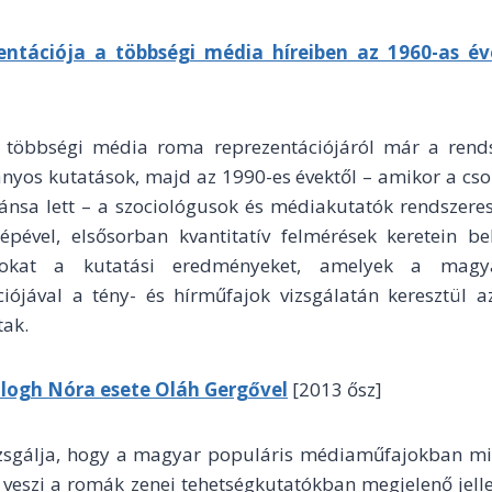
ntációja a többségi média híreiben az 1960-as év
többségi média roma reprezentációjáról már a rendsz
nyos kutatások, majd az 1990-es évektől – amikor a cso
tánsa lett – a szociológusok és médiakutatók rendszeres
pével, elsősorban kvantitatív felmérések keretein b
azokat a kutatási eredményeket, amelyek a magy
iójával a tény- és hírműfajok vizsgálatán keresztül a
tak.
alogh Nóra esete Oláh Gergővel
[2013 ősz]
izsgálja, hogy a magyar populáris médiaműfajokban mi
 veszi a romák zenei tehetségkutatókban megjelenő jelle