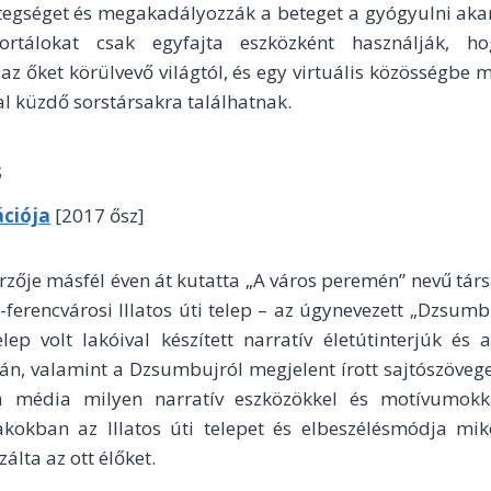
etegséget és megakadályozzák a beteget a gyógyulni aka
portálokat csak egyfajta eszközként használják, 
 az őket körülvevő világtól, és egy virtuális közösségbe 
l küzdő sorstársakra találhatnak.
s
ciója
[2017 ősz]
erzője másfél éven át kutatta „A város peremén” nevű tá
ő-ferencvárosi Illatos úti telep – az úgynevezett „Dzsumbu
lep volt lakóival készített narratív életútinterjúk és 
án, valamint a Dzsumbujról megjelent írott sajtószövege
 a média milyen narratív eszközökkel és motívumok
kokban az Illatos úti telepet és elbeszélésmódja miké
álta az ott élőket.