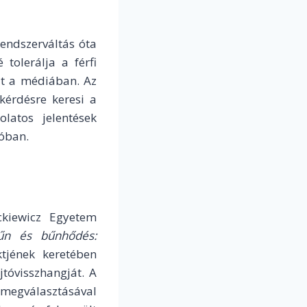
rendszerváltás óta
tolerálja a férfi
gát a médiában.
Az
kérdésre keresi a
latos jelentések
tóban.
kiewicz Egyetem
űn és bűnhődés:
tjének keretében
tóvisszhangját. A
 megválasztásával