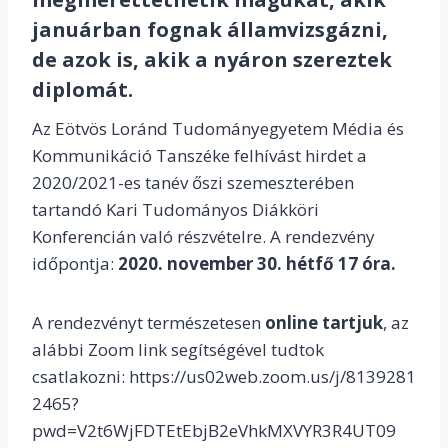
januárban fognak államvizsgázni,
de azok is, akik a nyáron szereztek
diplomát.
Az Eötvös Loránd Tudományegyetem Média és
Kommunikáció Tanszéke felhívást hirdet a
2020/2021-es tanév őszi szemeszterében
tartandó Kari Tudományos Diákköri
Konferencián való részvételre.
A rendezvény
időpontja:
2020. november 30. hétfő 17 óra.
A rendezvényt természetesen
online tartjuk
, az
alábbi Zoom link segítségével tudtok
csatlakozni:
https://us02web.zoom.us/j/8139281
2465?
pwd=V2t6WjFDTEtEbjB2eVhkMXVYR3R4UT09