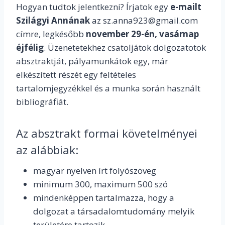
Hogyan tudtok jelentkezni? Írjatok egy
e-mailt
Szilágyi Annának
az sz.anna923@gmail.com
címre, legkésőbb
november 29-én, vasárnap
éjfélig
. Üzenetetekhez csatoljátok dolgozatotok
absztraktját,
pályamunkátok egy, már
elkészített részét egy feltételes
tartalomjegyzékkel és a munka során használt
bibliográfiát.
Az absztrakt formai követelményei
az alábbiak:
magyar nyelven írt folyószöveg
minimum 300, maximum 500 szó
mindenképpen tartalmazza, hogy a
dolgozat a társadalomtudomány melyik
területére tartozik