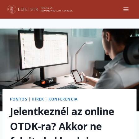
Skip
to
content
FONTOS
|
HÍREK
|
KONFERENCIA
Jelentkeznél az online
OTDK-ra? Akkor ne