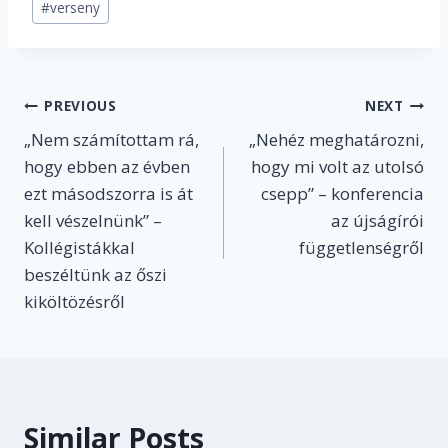
#
verseny
Post
PREVIOUS
NEXT
„Nem számítottam rá,
„Nehéz meghatározni,
navigation
hogy ebben az évben
hogy mi volt az utolsó
ezt másodszorra is át
csepp” – konferencia
kell vészelnünk” –
az újságírói
Kollégistákkal
függetlenségről
beszéltünk az őszi
kiköltözésről
Similar Posts