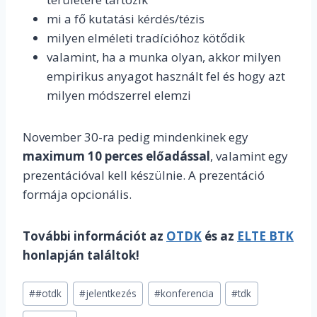
mi a fő kutatási kérdés/tézis
milyen elméleti tradícióhoz kötődik
valamint, ha a munka olyan, akkor milyen
empirikus anyagot használt fel és hogy azt
milyen módszerrel elemzi
November 30-ra pedig mindenkinek egy
maximum 10 perces előadással
, valamint egy
prezentációval kell készülnie. A prezentáció
formája opcionális.
További információt az
OTDK
és az
ELTE BTK
honlapján találtok!
Post
#
#otdk
#
jelentkezés
#
konferencia
#
tdk
Tags: