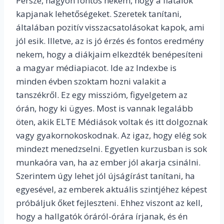
Persze, nagyon fontos nekem, hogy a fiatalok
kapjanak lehetőségeket. Szeretek tanítani,
általában pozitív visszacsatolásokat kapok, ami
jól esik. Illetve, az is jó érzés és fontos eredmény
nekem, hogy a diákjaim elkezdték benépesíteni
a magyar médiapiacot. Ide az Indexbe is
minden évben szoktam hozni valakit a
tanszékről. Ez egy misszióm, figyelgetem az
órán, hogy ki ügyes. Most is vannak legalább
öten, akik ELTE Médiások voltak és itt dolgoznak
vagy gyakornokoskodnak. Az igaz, hogy elég sok
mindezt menedzselni. Egyetlen kurzusban is sok
munkaóra van, ha az ember jól akarja csinálni.
Szerintem úgy lehet jól újságírást tanítani, ha
egyesével, az emberek aktuális szintjéhez képest
próbáljuk őket fejleszteni. Ehhez viszont az kell,
hogy a hallgatók óráról-órára írjanak, és én