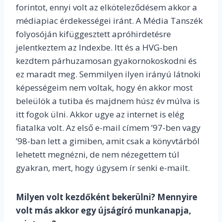
forintot, ennyi volt az elköteleződésem akkor a
médiapiac érdekességei iránt. A Média Tanszék
folyosóján kifüggesztett apróhirdetésre
jelentkeztem az Indexbe. Itt és a HVG-ben
kezdtem párhuzamosan gyakornokoskodni és
ez maradt meg. Semmilyen ilyen irányú látnoki
képességeim nem voltak, hogy én akkor most
beleülök a tutiba és majdnem húsz év múlva is
itt fogok ülni. Akkor ugye az internet is elég
fiatalka volt. Az első e-mail címem ’97-ben vagy
’98-ban lett a gimiben, amit csak a könyvtárból
lehetett megnézni, de nem nézegettem túl
gyakran, mert, hogy úgysem ír senki e-mailt.
Milyen volt kezdőként bekerülni? Mennyire
volt más akkor egy újságíró munkanapja,