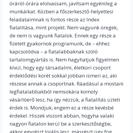
óráról-órára elolvassam, javítsam egyénileg a
munkáikat. Közben a főszerkesztő-helyettesi
feladataimnak is fontos része az Index
fiatalítása, mint projekt. Nem vagyunk öregek,
de nem is vagyunk fiatalok. Ennek egy része a
fizetett gyakornok programunk, de – ehhez
kapcsolódva – a fiatalabbaknak szóló
tartalomgyártás is. Nem hagyhatjuk figyelmen
kívül, hogy egy társadalmi, életkori csoport
érdeklődési körét sokkal jobban ismeri az, aki
részese annak a csoportnak. Ráadásul a mostani
legfiatalabbakból nemsokára komoly
vásárlóerő lesz, ha így nézzük, a fiatalítás üzleti
érdek is. Mondjuk, engem ez a része kevésbé
érdekel. Hiszek viszont abban, hogyha valaki
nagyon fiatalon kerül be a szerkesztőségbe,
akkor egyrészt lojális lesz, másrészt úgy fog