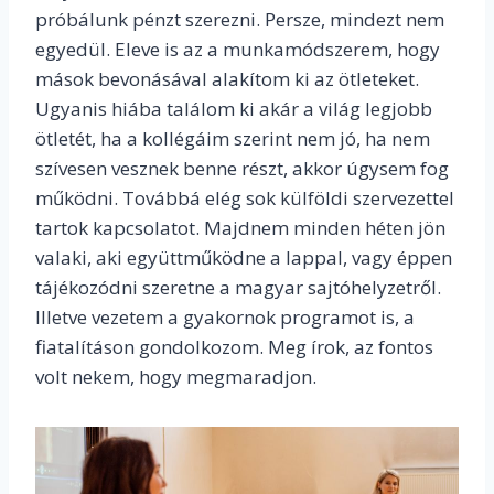
próbálunk pénzt szerezni. Persze, mindezt nem
egyedül. Eleve is az a munkamódszerem, hogy
mások bevonásával alakítom ki az ötleteket.
Ugyanis hiába találom ki akár a világ legjobb
ötletét, ha a kollégáim szerint nem jó, ha nem
szívesen vesznek benne részt, akkor úgysem fog
működni. Továbbá elég sok külföldi szervezettel
tartok kapcsolatot. Majdnem minden héten jön
valaki, aki együttműködne a lappal, vagy éppen
tájékozódni szeretne a magyar sajtóhelyzetről.
Illetve vezetem a gyakornok programot is, a
fiatalításon gondolkozom. Meg írok, az fontos
volt nekem, hogy megmaradjon.