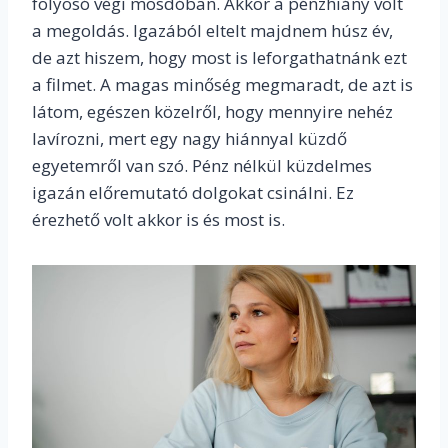
folyosó végi mosdóban. Akkor a pénzhiány volt
a megoldás. Igazából eltelt majdnem húsz év,
de azt hiszem, hogy most is leforgathatnánk ezt
a filmet. A magas minőség megmaradt, de azt is
látom, egészen közelről, hogy mennyire nehéz
lavírozni, mert egy nagy hiánnyal küzdő
egyetemről van szó. Pénz nélkül küzdelmes
igazán előremutató dolgokat csinálni. Ez
érezhető volt akkor is és most is.