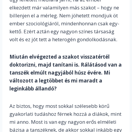
elkezdett már valamilyen más szakot – hogy ne
billenjen el a mérleg. Nem jöhetett mondjuk öt
ember szociológiáról, mindenhonnan csak egy-
kettő. Ezért aztán egy nagyon színes társaság
volt és ez jót tett a heterogén gondolkodásnak.
Miután elvégezted a szakot visszatértél
doktorizni, majd tanítani is. Rálátásod van a
tanszék elmúlt nagyjából húsz évére. Mi
változott a legtöbbet és mi maradt a
leginkább állandó?
Az biztos, hogy most sokkal szélesebb körű
gyakorlati tudáshoz férnek hozzá a diákok, mint
mi anno. Most is van egy nagyon erős elméleti
bázisa a tanszéknek, de akkor sokkal inkább egy