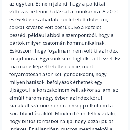
az ügyben. Ez nem jelenti, hogy a politikai
változás ne lenne hatással a munkámra. A 2000-
es években szabadabban lehetett dolgozni,
sokkal kevésbé volt beszűkülve a közéleti
beszéd, például abból a szempontból, hogy a
pártok milyen csatornán kommunikálnak.
Esküszöm, hogy fogalmam nem volt ki az Index
tulajdonosa. Egyikünk sem foglalkozott ezzel. Ez
ma már elképzelhetetlen lenne, mert
folyamatosan azon kell gondolkodni, hogy
milyen hatások, befolyások érhetnek egy
újságot. Ha korszakolnom kell, akkor az, ami az
elmúlt három-négy évben az Index körül
kialakult számomra mindenképp elkülönül a
korábbi időszaktól. Minden héten felhív valaki,
hogy biztos forrásból hallja, hogy bezárják az
Indexet. Ez állandóan, puccos meetingektől a