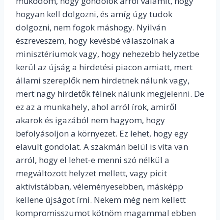
működöm, hogy gondolok arról valamit, hogy
hogyan kell dolgozni, és amíg úgy tudok
dolgozni, nem fogok máshogy. Nyilván
észreveszem, hogy kevésbé válaszolnak a
minisztériumok vagy, hogy nehezebb helyzetbe
kerül az újság a hirdetési piacon amiatt, mert
állami szereplők nem hirdetnek nálunk vagy,
mert nagy hirdetők félnek nálunk megjelenni. De
ez az a munkahely, ahol arról írok, amiről
akarok és igazából nem hagyom, hogy
befolyásoljon a környezet. Ez lehet, hogy egy
elavult gondolat. A szakmán belül is vita van
arról, hogy el lehet-e menni szó nélkül a
megváltozott helyzet mellett, vagy picit
aktivistábban, véleményesebben, másképp
kellene újságot írni. Nekem még nem kellett
kompromisszumot kötnöm magammal ebben