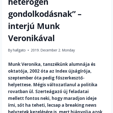
heterogén
gondolkodásnak” –
interjú Munk
Veronikával
By
hallgato
2019. December 2. Monday
Munk Veronika, tanszékünk alumnája és
oktatója, 2002 óta az Index újságírója,
szeptember óta pedig főszerkesztő-
helyettese. Mégis változatlanul a politika
rovatban ül. Szerteágazó új feladatai
mellett fontos neki, hogy maradjon ideje
írni, sőt ha teheti, lecsap a breaking news
helyzetek kezelésére is, mert hiányolja azok