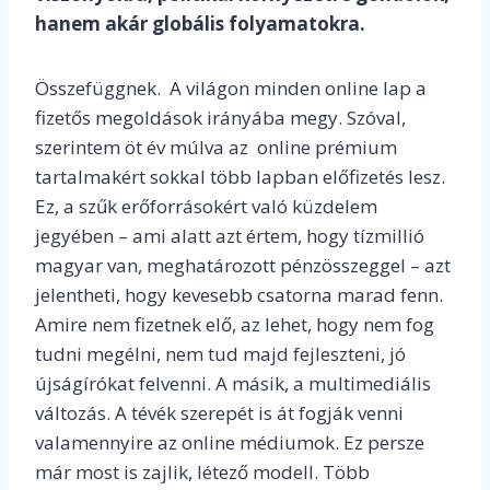
hanem akár globális folyamatokra.
Összefüggnek. A világon minden online lap a
fizetős megoldások irányába megy. Szóval,
szerintem öt év múlva az online prémium
tartalmakért sokkal több lapban előfizetés lesz.
Ez, a szűk erőforrásokért való küzdelem
jegyében – ami alatt azt értem, hogy tízmillió
magyar van, meghatározott pénzösszeggel – azt
jelentheti, hogy kevesebb csatorna marad fenn.
Amire nem fizetnek elő, az lehet, hogy nem fog
tudni megélni, nem tud majd fejleszteni, jó
újságírókat felvenni. A másik, a multimediális
változás. A tévék szerepét is át fogják venni
valamennyire az online médiumok. Ez persze
már most is zajlik, létező modell. Több