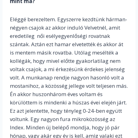
mint ma?
Eléggé berezeltem. Egyszerre kezdtünk hárman-
négyen csajok az akkor induló Velvetnél, amit
eredetileg női esélyegyenlőségi rovatnak
szántak. Aztán ezt hamar elvetették és akkor át
is mentem másik rovatba. Utólag mesélték a
kollégák, hogy mivel előtte gyakorlatilag nem
voltak csajok, a mi érkezésünk érdekes jelenség
volt. A munkanap rendje nagyon hasonló volt a
mostanihoz, a közösség jellege volt teljesen más.
Én akkor huszonhárom éves voltam és
körülöttem is mindenki a húszas évei elején járt.
Ez azt jelentette, hogy tényleg 0-24-ben együtt
voltunk. Egy nagyon fura mikroközösség az
Index. Minden új belépő mondja, hogy jó pár
hónap, vagy akár egy év is kell, amíg valaki ezt