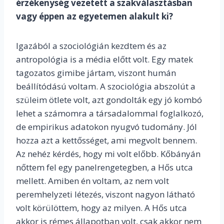
érzékenység vezetett a szakválasztásban
vagy éppen az egyetemen alakult ki?
Igazából a szociológián kezdtem és az
antropológia is a média előtt volt. Egy matek
tagozatos gimibe jártam, viszont humán
beállítódású voltam. A szociológia abszolút a
szüleim ötlete volt, azt gondolták egy jó kombó
lehet a számomra a társadalommal foglalkozó,
de empirikus adatokon nyugvó tudomány. Jól
hozza azt a kettősséget, ami megvolt bennem.
Az nehéz kérdés, hogy mi volt előbb. Kőbányán
nőttem fel egy panelrengetegben, a Hős utca
mellett. Amiben én voltam, az nem volt
peremhelyzeti létezés, viszont nagyon látható
volt körülöttem, hogy az milyen. A Hős utca
akkor is rémes állapotban volt, csak akkor nem