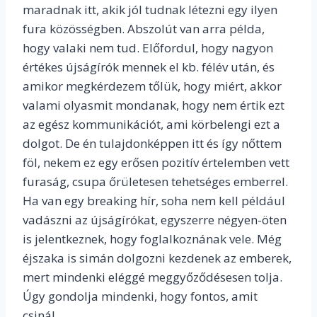
maradnak itt, akik jól tudnak létezni egy ilyen
fura közösségben. Abszolút van arra példa,
hogy valaki nem tud. Előfordul, hogy nagyon
értékes újságírók mennek el kb. félév után, és
amikor megkérdezem tőlük, hogy miért, akkor
valami olyasmit mondanak, hogy nem értik ezt
az egész kommunikációt, ami körbelengi ezt a
dolgot. De én tulajdonképpen itt és így nőttem
föl, nekem ez egy erősen pozitív értelemben vett
furaság, csupa őrületesen tehetséges emberrel.
Ha van egy breaking hír, soha nem kell például
vadászni az újságírókat, egyszerre négyen-öten
is jelentkeznek, hogy foglalkoznának vele. Még
éjszaka is simán dolgozni kezdenek az emberek,
mert mindenki eléggé meggyőződésesen tolja.
Úgy gondolja mindenki, hogy fontos, amit
csinál.