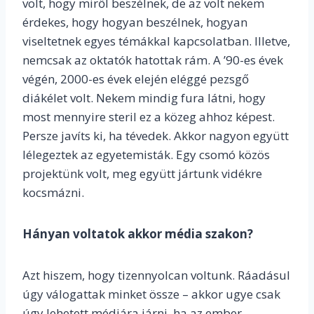
volt, hogy miről beszélnek, de az volt nekem
érdekes, hogy hogyan beszélnek, hogyan
viseltetnek egyes témákkal kapcsolatban. Illetve,
nemcsak az oktatók hatottak rám. A ’90-es évek
végén, 2000-es évek elején eléggé pezsgő
diákélet volt. Nekem mindig fura látni, hogy
most mennyire steril ez a közeg ahhoz képest.
Persze javíts ki, ha tévedek. Akkor nagyon együtt
lélegeztek az egyetemisták. Egy csomó közös
projektünk volt, meg együtt jártunk vidékre
kocsmázni.
Hányan voltatok akkor média szakon?
Azt hiszem, hogy tizennyolcan voltunk. Ráadásul
úgy válogattak minket össze – akkor ugye csak
úgy lehetett médiára járni, ha az ember