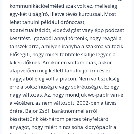
kommunikációelméleti szak volt ez, mellesleg
egy-két újságíró, illetve tévés kurzussal. Most
lehet tanulni például drónozást,
adatvizualizációt, videóvágást vagy épp podcast
készítést. Igazából annyi történik, hogy reagál a
tanszék arra, amilyen irányba a szakma változik.
Elősegíti, hogy minél többféle skillje legyen a
kikerülőknek. Amikor én voltam diák, akkor
alapvetően meg kellett tanulni jól írni és ez
nagyjából elég volt a piacon. Nem volt szükség
erre a sokszínűségre vagy sokrétűségre. Ez egy
nagy változás. Az, hogy mondjuk wc-papír van-e
a vécében, az nem változott. 2002-ben a tévés
órára, Bajor Zsófi barátnőmmel arról
készítettünk két-három perces tényfeltáró
anyagot, hogy miért nincs soha klotyópapír a