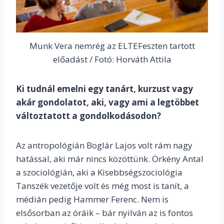
Munk Vera nemrég az ELTEFeszten tartott
előadást / Fotó: Horváth Attila
Ki tudnál emelni egy tanárt, kurzust vagy
akár gondolatot, aki, vagy ami a legtöbbet
változtatott a gondolkodásodon?
Az antropológián Boglár Lajos volt rám nagy
hatással, aki már nincs közöttünk. Örkény Antal
a szociológián, aki a Kisebbségszociológia
Tanszék vezetője volt és még most is tanít, a
médián pedig Hammer Ferenc. Nem is
elsősorban az óráik – bár nyilván az is fontos