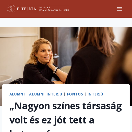
Skip
to
content
ALUMNI
|
ALUMNI_INTERJU
|
FONTOS
|
INTERJÚ
„Nagyon színes társaság
volt és ez jót tett a