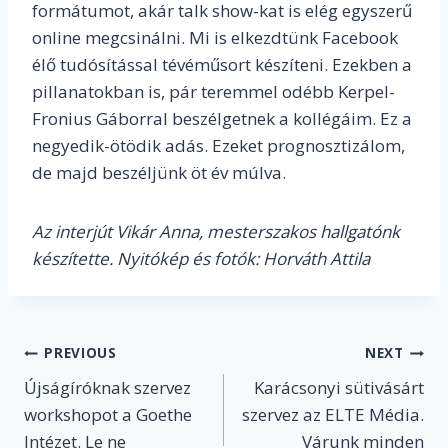
formátumot, akár talk show-kat is elég egyszerű
online megcsinálni. Mi is elkezdtünk Facebook
élő tudósítással tévéműsort készíteni. Ezekben a
pillanatokban is, pár teremmel odébb Kerpel-
Fronius Gáborral beszélgetnek a kollégáim. Ez a
negyedik-ötödik adás. Ezeket prognosztizálom,
de majd beszéljünk öt év múlva.
Az interjút Vikár Anna, mesterszakos hallgatónk
készítette. Nyitókép és fotók: Horváth Attila
Post
PREVIOUS
NEXT
Újságíróknak szervez
Karácsonyi sütivásárt
navigation
workshopot a Goethe
szervez az ELTE Média.
Intézet. Le ne
Várunk minden