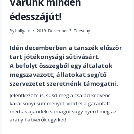
Várunk minden
édesszájút!
By
hallgato
2019. December 3. Tuesday
Idén decemberben a tanszék először
tart jótékonysági sütivásárt.
A
befolyt összegből
egy általatok
megszavazott, állatokat segítő
szervezetet szeretnénk támogatni.
Jelentkezz te is, süsd meg a család kedvenc
karácsonyi süteményét, vidd el a garantált
médiás ajándékcsomagot vagy nyerd meg az
arany habverők egyikét!