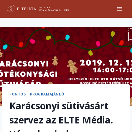
Skip
to
content
FONTOS
|
PROGRAMAJÁNLÓ
Karácsonyi sütivásárt
szervez az ELTE Média.