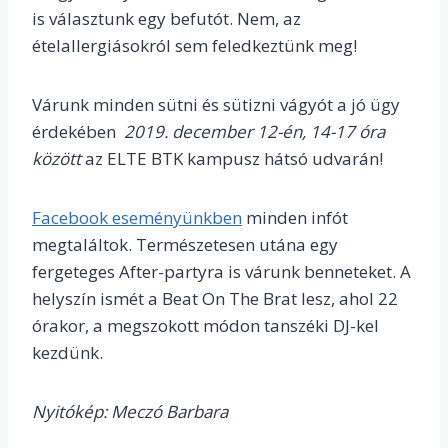
is választunk egy befutót. Nem, az
ételallergiásokról sem feledkeztünk meg!
Várunk minden sütni és sütizni vágyót a jó ügy
érdekében
2019. december 12-én, 14-17 óra
között
az ELTE BTK kampusz hátsó udvarán!
Facebook eseményünkben
minden infót
megtaláltok. Természetesen utána egy
fergeteges After-partyra is várunk benneteket. A
helyszín ismét a Beat On The Brat lesz, ahol 22
órakor, a megszokott módon tanszéki DJ-kel
kezdünk.
Nyitókép: Meczó Barbara