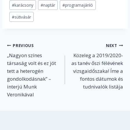
Post
#
karácsony
#
naptár
#
programajánló
Tags:
#
sütivásár
Post
PREVIOUS
NEXT
„Nagyon színes
Közeleg a 2019/2020-
navigation
társaság volt és ez jót
as tanév őszi félévének
tett a heterogén
vizsgaidőszaka! Íme a
gondolkodásnak” –
fontos dátumok és
interjú Munk
tudnivalók listája
Veronikával