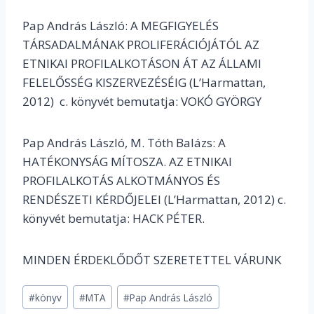
Pap András László: A MEGFIGYELÉS
TÁRSADALMÁNAK PROLIFERÁCIÓJÁTÓL AZ
ETNIKAI PROFILALKOTÁSON ÁT AZ ÁLLAMI
FELELŐSSÉG KISZERVEZÉSÉIG (L’Harmattan,
2012) c. könyvét bemutatja: VOKÓ GYÖRGY
Pap András László, M. Tóth Balázs: A
HATÉKONYSÁG MÍTOSZA. AZ ETNIKAI
PROFILALKOTÁS ALKOTMÁNYOS ÉS
RENDÉSZETI KÉRDŐJELEI (L’Harmattan, 2012) c.
könyvét bemutatja: HACK PÉTER.
MINDEN ÉRDEKLŐDŐT SZERETETTEL VÁRUNK
Post
#
könyv
#
MTA
#
Pap András László
Tags: