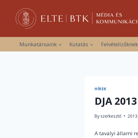
Skip
to
content
Munkatársaink
Kutatás
Felvételizőknek
HÍREK
DJA 2013
By
szerkesztő
2013.
A tavalyi állami