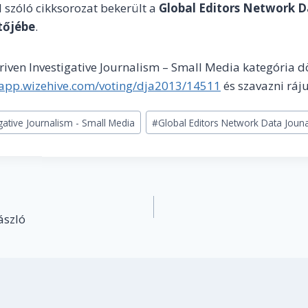
 szóló cikksorozat bekerült a
Global Editors Network D
tőjébe
.
Driven Investigative Journalism – Small Media kategória d
/app.wizehive.com/voting/dja2013/14511
és szavazni ráju
gative Journalism - Small Media
#
Global Editors Network Data Joun
ászló