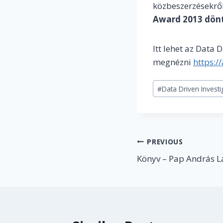
közbeszerzésekről
Award 2013 dön
Itt lehet az Data 
megnézni
https:/
Post
#
Data Driven Investi
Tags:
Post
PREVIOUS
Könyv – Pap András L
navigation