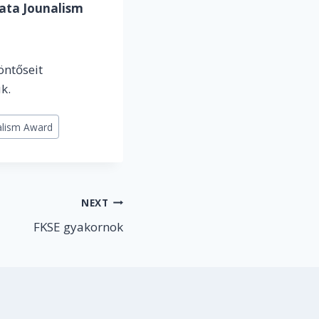
ata Jounalism
öntőseit
k.
alism Award
NEXT
FKSE gyakornok