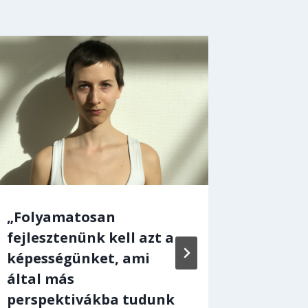
„Folyamatosan
A 100.
fejlesztenünk kell azt a
érkezi
képességünket, ami
kreatí
által más
gyakor
perspektivákba tudunk
By
hallgato