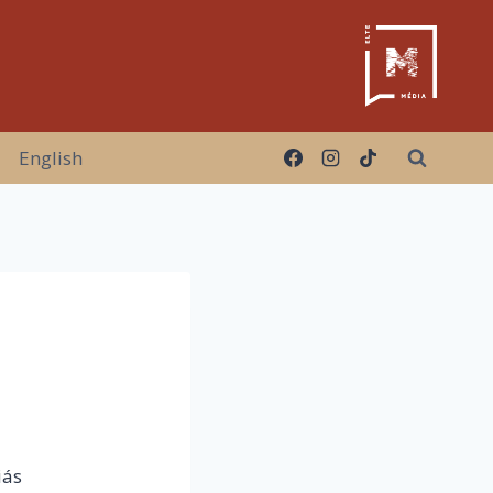
English
iás