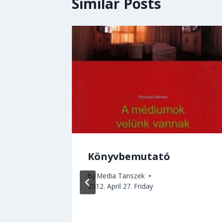
Similar Posts
y
Könyvbemutató
 nekem
By
Media Tanszek
a
2012. April 27. Friday
sit
rjú