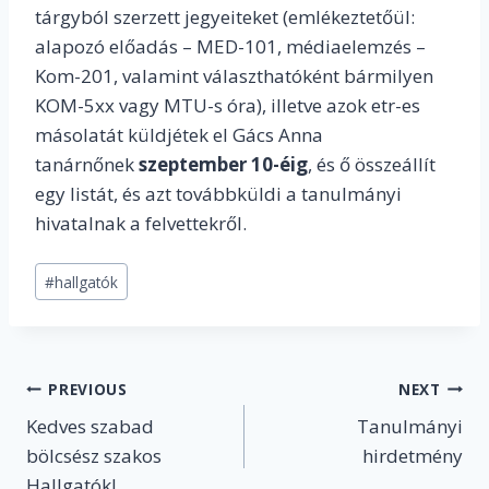
tárgyból szerzett jegyeiteket (emlékeztetőül:
alapozó előadás – MED-101, médiaelemzés –
Kom-201, valamint választhatóként bármilyen
KOM-5xx vagy MTU-s óra), illetve azok etr-es
másolatát küldjétek el Gács Anna
tanárnőnek
szeptember 10-éig
, és ő összeállít
egy listát, és azt továbbküldi a tanulmányi
hivatalnak a felvettekről.
Post
#
hallgatók
Tags:
Post
PREVIOUS
NEXT
Kedves szabad
Tanulmányi
navigation
bölcsész szakos
hirdetmény
Hallgatók!