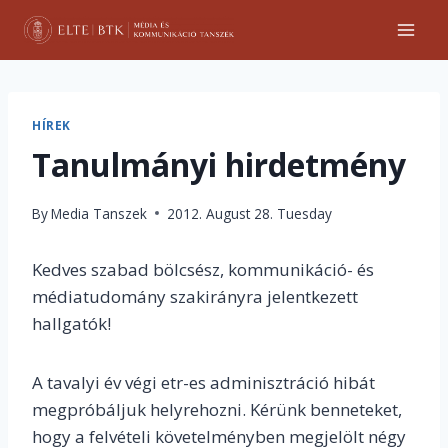
Skip
to
content
HÍREK
Tanulmányi hirdetmény
By
Media Tanszek
2012. August 28. Tuesday
Kedves szabad bölcsész, kommunikáció- és
médiatudomány szakirányra jelentkezett
hallgatók!
A tavalyi év végi etr-es adminisztráció hibát
megpróbáljuk helyrehozni. Kérünk benneteket,
hogy a felvételi követelményben megjelölt négy