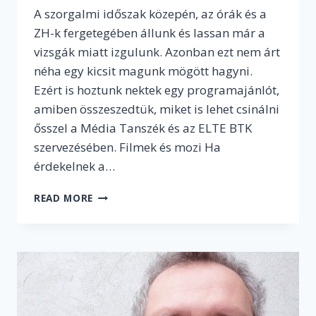
A szorgalmi időszak közepén, az órák és a
ZH-k fergetegében állunk és lassan már a
vizsgák miatt izgulunk. Azonban ezt nem árt
néha egy kicsit magunk mögött hagyni.
Ezért is hoztunk nektek egy programajánlót,
amiben összeszedtük, miket is lehet csinálni
ősszel a Média Tanszék és az ELTE BTK
szervezésében. Filmek és mozi Ha
érdekelnek a…
FIGYELEM!
READ MORE
EZEKRŐL
AZ
IZGALMAS
ŐSZI
PROGRAMOKRÓL
KÁR
LENNE
LEMARADNI…