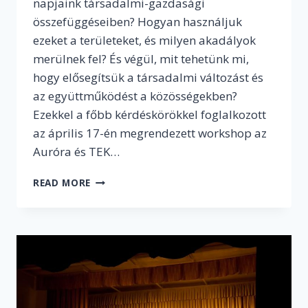
napjaink társadalmi-gazdasági
összefüggéseiben? Hogyan használjuk
ezeket a területeket, és milyen akadályok
merülnek fel? És végül, mit tehetünk mi,
hogy elősegítsük a társadalmi változást és
az együttműködést a közösségekben?
Ezekkel a főbb kérdéskörökkel foglalkozott
az április 17-én megrendezett workshop az
Auróra és TEK…
KÖZTEREK.
READ MORE
KÖZÖS
TEREK?
–
AZ
AURÓRA
ÉS
A
TEK