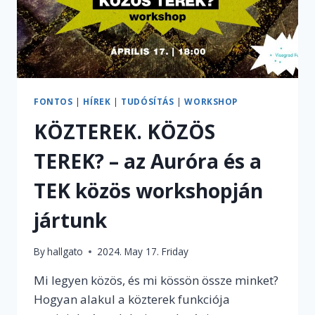
FONTOS
|
HÍREK
|
TUDÓSÍTÁS
|
WORKSHOP
KÖZTEREK. KÖZÖS
TEREK? – az Auróra és a
TEK közös workshopján
jártunk
By
hallgato
2024. May 17. Friday
Mi legyen közös, és mi kössön össze minket?
Hogyan alakul a közterek funkciója