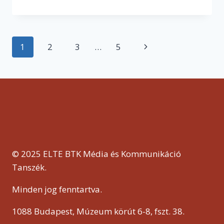
PRÓBÁLJUK
MEGÉRTENI,
HOGYAN
LEHET
Page
1
2
3
…
5
Next
EZT
MÁSKÉPP
navigation
Page
CSINÁLNI”
–
INTERJÚ
MÜLLNER
ANDRÁSSAL,
AZ
ELTE
MÉDIA
OKTATÓJÁVAL
© 2025 ELTE BTK Média és Kommunikáció
Tanszék.
Minden jog fenntartva.
1088 Budapest, Múzeum körút 6-8, fszt. 38.