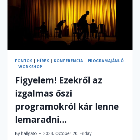
KÖZÖS
WORKSHOPJÁN
JÁRTUNK
FONTOS
|
HÍREK
|
KONFERENCIA
|
PROGRAMAJÁNLÓ
|
WORKSHOP
Figyelem! Ezekről az
izgalmas őszi
programokról kár lenne
lemaradni…
By
hallgato
2023. October 20. Friday