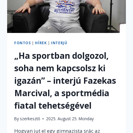
FONTOS
|
HÍREK
|
INTERJÚ
„Ha sportban dolgozol,
soha nem kapcsolsz ki
igazán” – interjú Fazekas
Marcival, a sportmédia
fiatal tehetségével
By
szerkesztő
2025. August 25. Monday
Hogyan jut el egy gimnazista srác az