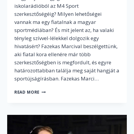
iskolarádióból az M4 Sport
szerkesztőségéig? Milyen lehetőségei
vannak ma egy fiatalnak a magyar
sportmédiában? És mit jelent az, ha valaki
tényleg szívvel-lélekkel dolgozik egy
hivatásért? Fazekas Marcival beszélgettünk,
aki fiatal kora ellenére már több
szerkesztőségben is megfordult, és egyre
határozottabban találja meg saját hangját a
sportújságírásban. Fazekas Marci…
„HA
READ MORE
SPORTBAN
DOLGOZOL,
SOHA
NEM
KAPCSOLSZ
KI