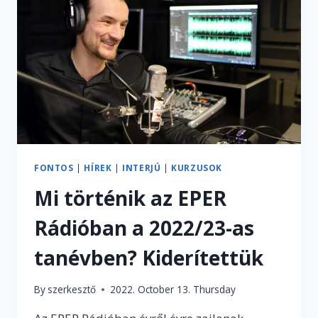
IGAZÁN”
–
INTERJÚ
FAZEKAS
MARCIVAL,
A
SPORTMÉDIA
FIATAL
TEHETSÉGÉVEL
FONTOS
|
HÍREK
|
INTERJÚ
|
KURZUSOK
Mi történik az EPER
Rádióban a 2022/23-as
tanévben? Kiderítettük
By
szerkesztő
2022. October 13. Thursday