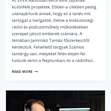
Az EPER Rádióban évről évre zajlanak
különféle projektek. Ebben a cikkben pedig
utánajártunk annak, hogy ez a tanév mit
tartogat a hallgatók, illetve a kisközösségi
rádió és podcastműhely működésében
szerepet játszó emberek számára. A
témában Jamriskó Tamás főszerkesztőt
kérdeztük. Felvehető tárgyak Számos
tantárgy van, melyeket félév elején fel
tudunk venni a Neptunban, és a rádióhoz…
MI
READ MORE
TÖRTÉNIK
AZ
EPER
RÁDIÓBAN
A
2022/23-
AS