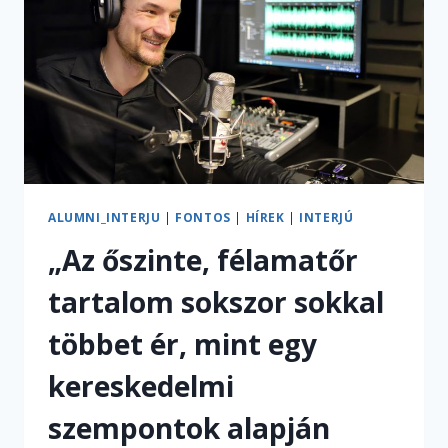
TANÉVBEN?
KIDERÍTETTÜK
ALUMNI_INTERJU
|
FONTOS
|
HÍREK
|
INTERJÚ
„Az őszinte, félamatőr
tartalom sokszor sokkal
többet ér, mint egy
kereskedelmi
szempontok alapján