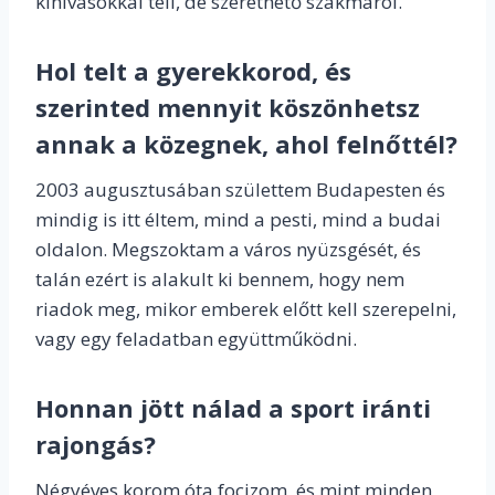
kihívásokkal teli, de szerethető szakmáról.
Hol telt a gyerekkorod, és
szerinted mennyit köszönhetsz
annak a közegnek, ahol felnőttél?
2003 augusztusában születtem Budapesten és
mindig is itt éltem, mind a pesti, mind a budai
oldalon. Megszoktam a város nyüzsgését, és
talán ezért is alakult ki bennem, hogy nem
riadok meg, mikor emberek előtt kell szerepelni,
vagy egy feladatban együttműködni.
Honnan jött nálad a sport iránti
rajongás?
Négyéves korom óta focizom, és mint minden