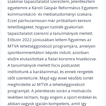
szakmai tapasztalatot szereztem, jelentkeztem
egyetemre a Károli Gáspár Református Egyetem
kommunikáció- és médiatudományi szakára.
Ezzel párhuzamosan már próbáltam keresni
lehetőségeket, hogyan tudnék gyakorlati
tapasztalatot szerezni a tanulmányok mellett.
Először 2022 júniusában lettem figyelmes az
MTVA tehetséggondozó programjára, amelyen
sportkommentátori képzés indult, azonban
elsőre elutasítottak a fiatal koromra hivatkozva.
A tanulmányok mellett focis podcastet
indítottunk a barátaimmal, és ennek rengetek
időt szenteltünk. Majd egy évvel később ismét
meghirdette az MTVA a tehetséggondozó
programját. A jelentkezés során a motivációs
levélben leírtam, hogy engem a sport érdekel és
abban vagyok igazán kompetens, amit így