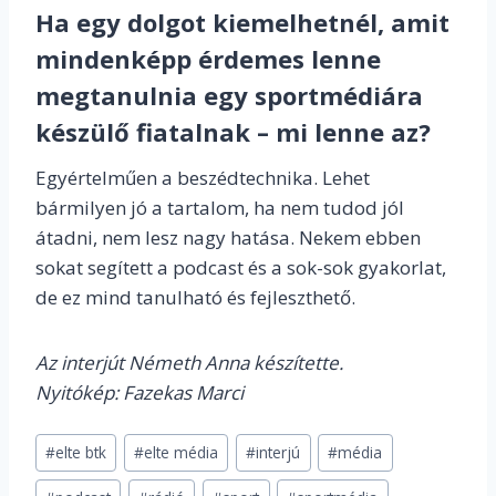
Ha egy dolgot kiemelhetnél, amit
mindenképp érdemes lenne
megtanulnia egy sportmédiára
készülő fiatalnak – mi lenne az?
Egyértelműen a beszédtechnika. Lehet
bármilyen jó a tartalom, ha nem tudod jól
átadni, nem lesz nagy hatása. Nekem ebben
sokat segített a podcast és a sok-sok gyakorlat,
de ez mind tanulható és fejleszthető.
Az interjút Németh Anna készítette.
Nyitókép: Fazekas Marci
Post
#
elte btk
#
elte média
#
interjú
#
média
Tags: