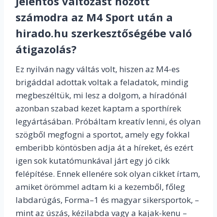
Jelentős változást hozott
számodra az M4 Sport után a
hirado.hu szerkesztőségébe való
átigazolás?
Ez nyilván nagy váltás volt, hiszen az M4-es
brigáddal adottak voltak a feladatok, mindig
megbeszéltük, mi lesz a dolgom, a híradónál
azonban szabad kezet kaptam a sporthírek
legyártásában. Próbáltam kreatív lenni, és olyan
szögből megfogni a sportot, amely egy fokkal
emberibb köntösben adja át a híreket, és ezért
igen sok kutatómunkával járt egy jó cikk
felépítése. Ennek ellenére sok olyan cikket írtam,
amiket örömmel adtam ki a kezemből, főleg
labdarúgás, Forma–1 és magyar sikersportok, –
mint az úszás, kézilabda vagy a kajak-kenu –