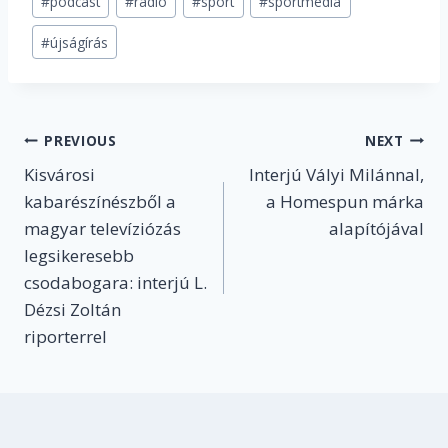
#
podcast
#
rádió
#
sport
#
sportmédia
#
újságírás
Post
PREVIOUS
NEXT
Kisvárosi
Interjú Vályi Milánnal,
navigation
kabarészínészből a
a Homespun márka
magyar televíziózás
alapítójával
legsikeresebb
csodabogara: interjú L.
Dézsi Zoltán
riporterrel