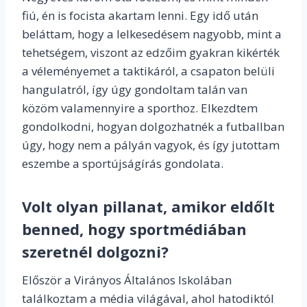
fiú, én is focista akartam lenni. Egy idő után
beláttam, hogy a lelkesedésem nagyobb, mint a
tehetségem, viszont az edzőim gyakran kikérték
a véleményemet a taktikáról, a csapaton belüli
hangulatról, így úgy gondoltam talán van
közöm valamennyire a sporthoz. Elkezdtem
gondolkodni, hogyan dolgozhatnék a futballban
úgy, hogy nem a pályán vagyok, és így jutottam
eszembe a sportújságírás gondolata.
Volt olyan pillanat, amikor eldőlt
benned, hogy sportmédiában
szeretnél dolgozni?
Először a Virányos Általános Iskolában
találkoztam a média világával, ahol hatodiktól