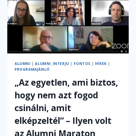
ÉS
MI
KÖZBEN
KAPTUNK
RÁ
AZ
ÍZÉRE”
–
INTERJÚ
CSEJTEI
ALUMNI
|
ALUMNI_INTERJU
|
FONTOS
|
HÍREK
|
ILDIKÓVAL
PROGRAMAJÁNLÓ
„Az egyetlen, ami biztos,
hogy nem azt fogod
csinálni, amit
elképzeltél” – Ilyen volt
az Alumni Maraton