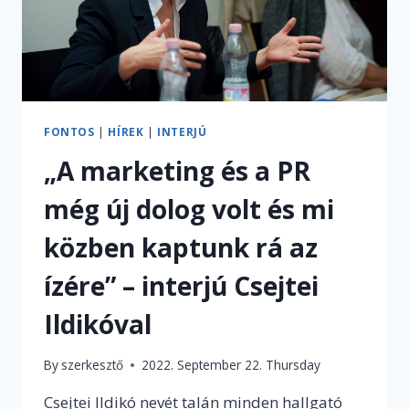
FONTOS
|
HÍREK
|
INTERJÚ
„A marketing és a PR
még új dolog volt és mi
közben kaptunk rá az
ízére” – interjú Csejtei
Ildikóval
By
szerkesztő
2022. September 22. Thursday
Csejtei Ildikó nevét talán minden hallgató