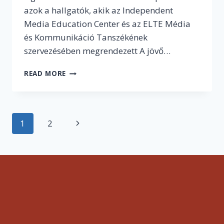
azok a hallgatók, akik az Independent
Media Education Center és az ELTE Média
és Kommunikáció Tanszékének
szervezésében megrendezett A jövő…
NE
READ MORE
HAGYJÁTOK
KI!
A
MAGYAR
Page
1
2
Next
PR
SZAKMA
navigation
Page
KRÉMJÉTŐL
TANULHATTOK
AZ
ELTE
MÉDIÁN