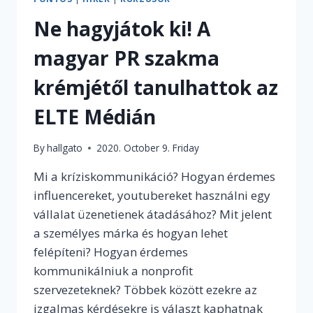
RÓL
Ne hagyjátok ki! A
ÉS
MARKETINGRŐL
magyar PR szakma
SZÓLÓ
ESEMÉNYE
krémjétől tanulhattok az
ELTE Médián
By
hallgato
2020. October 9. Friday
Mi a kríziskommunikáció? Hogyan érdemes
influencereket, youtubereket használni egy
vállalat üzenetienek átadásához? Mit jelent
a személyes márka és hogyan lehet
felépíteni? Hogyan érdemes
kommunikálniuk a nonprofit
szervezeteknek? Többek között ezekre az
izgalmas kérdésekre is választ kaphatnak