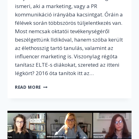
ismeri, aki a marketing, vagy a PR
kommunikáció irányába kacsintgat. Óráin a
félévek során többszörös túljelentkezés van.
Most nemcsak oktatói tevékenységéről
beszélgettünk Ildikóval, hanem szóba került
az élethosszig tartó tanulás, valamint az
influencer marketing is. Viszonylag régóta
tanítasz ELTE-s diákokat, szereted az itteni
légkört? 2016 óta tanítok itt az…
„A
READ MORE
MARKETING
ÉS
A
PR
MÉG
ÚJ
DOLOG
VOLT