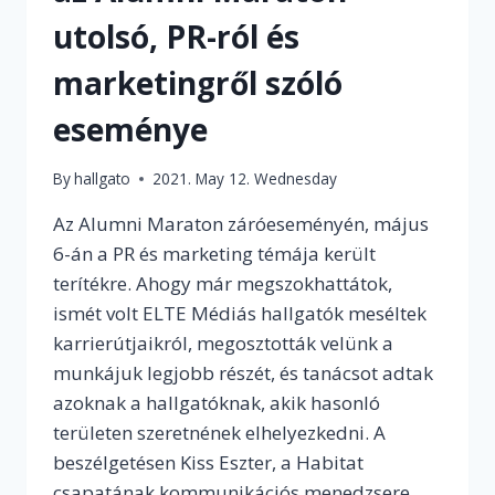
utolsó, PR-ról és
marketingről szóló
eseménye
By
hallgato
2021. May 12. Wednesday
Az Alumni Maraton záróeseményén, május
6-án a PR és marketing témája került
terítékre. Ahogy már megszokhattátok,
ismét volt ELTE Médiás hallgatók meséltek
karrierútjaikról, megosztották velünk a
munkájuk legjobb részét, és tanácsot adtak
azoknak a hallgatóknak, akik hasonló
területen szeretnének elhelyezkedni. A
beszélgetésen Kiss Eszter, a Habitat
csapatának kommunikációs menedzsere,