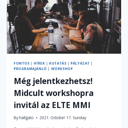
TÁRHÁZA
FONTOS
|
HÍREK
|
KUTATÁS
|
PÁLYÁZAT
|
PROGRAMAJÁNLÓ
|
WORKSHOP
Még jelentkezhetsz!
Midcult workshopra
invitál az ELTE MMI
By
hallgato
2021. October 17. Sunday