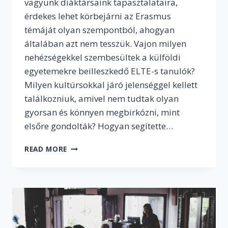
vagyunk diáktársaink tapasztalataira,
érdekes lehet körbejárni az Erasmus
témáját olyan szempontból, ahogyan
általában azt nem tesszük. Vajon milyen
nehézségekkel szembesültek a külföldi
egyetemekre beilleszkedő ELTE-s tanulók?
Milyen kultúrsokkal járó jelenséggel kellett
találkozniuk, amivel nem tudtak olyan
gyorsan és könnyen megbirkózni, mint
elsőre gondolták? Hogyan segítette…
KULTÚRSOKK
READ MORE
ÉS
VÁRATLAN
FORDULATOK
–
AZ
ERASMUS
MEGLEPETÉSEINEK