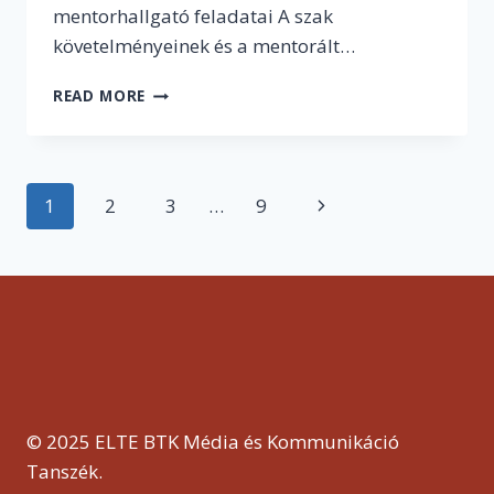
mentorhallgató feladatai A szak
követelményeinek és a mentorált…
ITT
READ MORE
EGY
SZUPER
PÁLYÁZATI
LEHETŐSÉG:
Page
1
2
3
…
9
Next
KÜLFÖLDI
HALLGATÓK
navigation
Page
MENTORÁLÁSÁÉRT
LEHET
DEMONSTRÁTORI
POZÍCIÓT
ELNYERNI
© 2025 ELTE BTK Média és Kommunikáció
Tanszék.