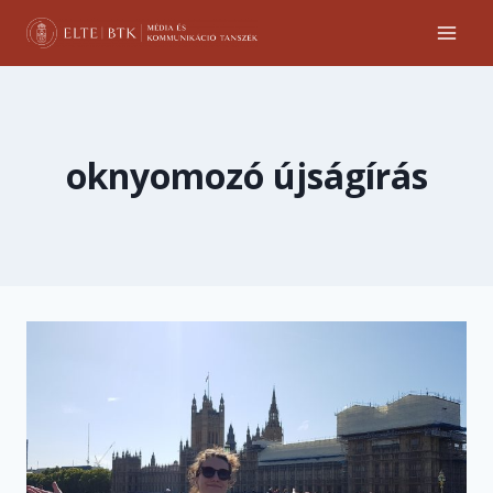
Skip
to
content
oknyomozó újságírás