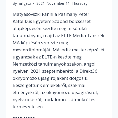
By
hallgato
2021. November 11. Thursday
Matyasovszki Fanni a Pázmány Péter
Katolikus Egyetem Szabad bölcsészet
alapképzésén kezdte meg felsőfokú
tanulmányait, majd az ELTE Média Tanszék
MA képzésén szerezte meg
mesterdiplomáját. Második mesterképzését
ugyancsak az ELTE-n kezdte meg
Nemzetközi tanulmányok szakon, angol
nyelven. 2021 szeptemberétől a Direkt36
oknyomozó újságírójaként dolgozik.
Beszélgettünk emlékekről, szakmai
élményekről, az oknyomozó újságírásról,
nyelvtudásról, irodalomról, álmokról és
természetesen…
„ÉLETEM