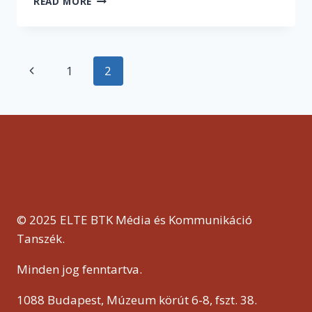
READ MORE
DÖNTÉSE
VOLT,
HOGY
JELENTKEZTEM
Page
Previous
1
2
AZ
ELTE
navigation
Page
MÉDIÁRA”
–
INTERJÚ
MATYASOVSZKI
FANNIVAL,
A
DIREKT36
OKNYOMOZÓ
ÚJSÁGÍRÓJÁVAL
© 2025 ELTE BTK Média és Kommunikáció
Tanszék.
Minden jog fenntartva.
1088 Budapest, Múzeum körút 6-8, fszt. 38.