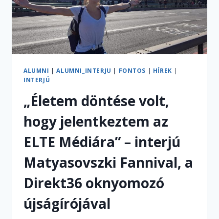
ALUMNI
|
ALUMNI_INTERJU
|
FONTOS
|
HÍREK
|
INTERJÚ
„Életem döntése volt,
hogy jelentkeztem az
ELTE Médiára” – interjú
Matyasovszki Fannival, a
Direkt36 oknyomozó
újságírójával