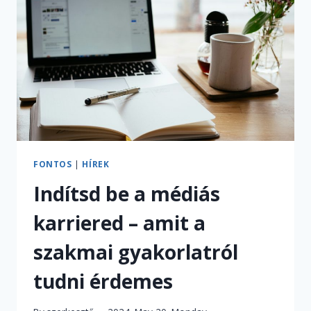
CSINÁLJA
MAXIMÁLIS
SZINTEN!”
–
INTERJÚ
CSONGÁR
ISTVÁNNAL
FONTOS
|
HÍREK
Indítsd be a médiás
karriered – amit a
szakmai gyakorlatról
tudni érdemes