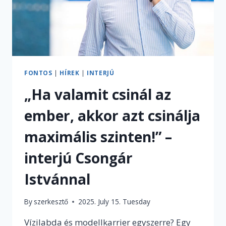
FONTOS
|
HÍREK
|
INTERJÚ
„Ha valamit csinál az
ember, akkor azt csinálja
maximális szinten!” –
interjú Csongár
Istvánnal
By
szerkesztő
2025. July 15. Tuesday
Vízilabda és modellkarrier egyszerre? Egy