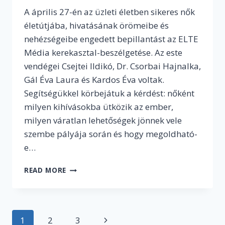
A április 27-én az üzleti életben sikeres nők
életútjába, hivatásának örömeibe és
nehézségeibe engedett bepillantást az ELTE
Média kerekasztal-beszélgetése. Az este
vendégei Csejtei Ildikó, Dr. Csorbai Hajnalka,
Gál Éva Laura és Kardos Éva voltak.
Segítségükkel körbejátuk a kérdést: nőként
milyen kihívásokba ütközik az ember,
milyen váratlan lehetőségek jönnek vele
szembe pályája során és hogy megoldható-
e…
NŐK
READ MORE
AZ
ÜZLETI
VILÁGBAN
CÍMMEL
Page
1
2
3
Next
TARTOTTUNK