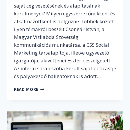
saját cég vezetésének és alapításának
körülményei? Milyen egyszerre főnökként és
alkalmazottként is dolgozni? Többek között
ilyen témákról beszélt Csongár István, a
Magyar Vízilabda Szövetség
kommunikációs munkatársa, a CSS Social
Marketing társalapítója, illetve ügyvezető
igazgatója, akivel Jenei Eszter beszélgetett.
Az interjú során szóba került saját podcastje
és pályakezdő hallgatóknak is adott…
„HA
READ MORE
VALAMIT
CSINÁL
AZ
EMBER,
AKKOR
AZT