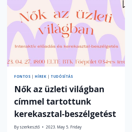
AMIT
A
SZAKMAI
GYAKORLATRÓL
TUDNI
ÉRDEMES
FONTOS
|
HÍREK
|
TUDÓSÍTÁS
Nők az üzleti világban
címmel tartottunk
kerekasztal-beszélgetést
By
szerkesztő
2023. May 5. Friday