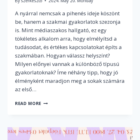
By
szerkesztő
2024. May 20. Monday
A nyárral nemcsak a pihenés ideje köszönt
be, hanem a szakmai gyakorlatok szezonja
is. Mint médiaszakos hallgató, ez egy
tökéletes alkalom arra, hogy elmélyítsd a
tudásodat, és értékes kapcsolatokat építs a
szakmában. Hogyan válassz helyszínt?
Milyen előnyei vannak a különböző típusú
gyakorlatoknak? Íme néhány tipp, hogy jó
élményként maradjon meg a sokak számára
az első…
INDÍTSD
READ MORE
BE
A
MÉDIÁS
KARRIERED
–