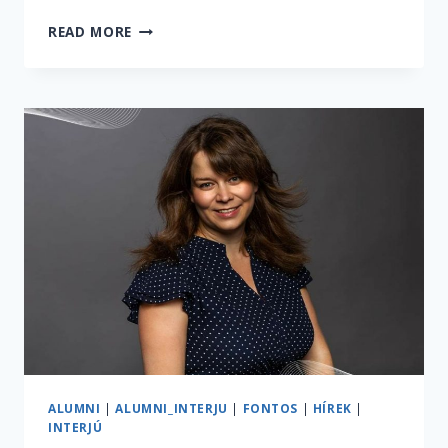
MEGHALT
READ MORE
GYÖRGY
PÉTER
ALUMNI
|
ALUMNI_INTERJU
|
FONTOS
|
HÍREK
|
INTERJÚ