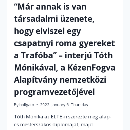
“Már annak is van
társadalmi üzenete,
hogy elviszel egy
csapatnyi roma gyereket
a Trafóba” – interjú Tóth
Mónikával, a KézenFogva
Alapítvány nemzetközi
programvezetőjével
By
hallgato
2022. January 6. Thursday
Tóth Mónika az ELTE-n szerezte meg alap-
és mesterszakos diplomáját, majd