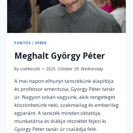
FONTOS
|
HÍREK
Meghalt György Péter
By
szerkesztő
2025. October 29. Wednesday
A mai napon elhunyt tanszékünk alapítója
és professor emeritusa, György Péter tanár
úr. Nagyon sokan vagyunk, akik rengeteget
köszönhetünk neki, szakmailag és emberileg
egyaránt. A tanszék minden oktatója,
munkatársa és diákja részvétét fejezi ki
György Péter tanár úr családja felé.