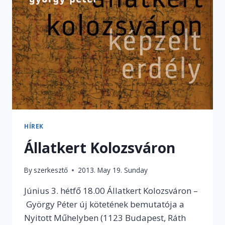
ELVISZEL
EGY
CSAPATNYI
ROMA
GYEREKET
A
TRAFÓBA”
–
INTERJÚ
TÓTH
MÓNIKÁVAL,
A
HÍREK
KÉZENFOGVA
Állatkert Kolozsváron
ALAPÍTVÁNY
NEMZETKÖZI
PROGRAMVEZETŐJÉVEL
By
szerkesztő
2013. May 19. Sunday
Június 3. hétfő 18.00 Állatkert Kolozsváron –
György Péter új kötetének bemutatója a
Nyitott Műhelyben (1123 Budapest, Ráth