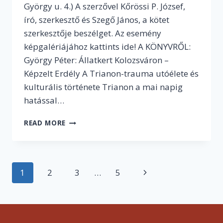
György u. 4.) A szerzővel Kőrössi P. József,
író, szerkesztő és Szegő János, a kötet
szerkesztője beszélget. Az esemény
képgalériájához kattints ide! A KÖNYVRŐL:
György Péter: Állatkert Kolozsváron –
Képzelt Erdély A Trianon-trauma utóélete és
kulturális története Trianon a mai napig
hatással…
ÁLLATKERT
READ MORE
KOLOZSVÁRON
Page
Next
1
2
3
…
5
navigation
Page