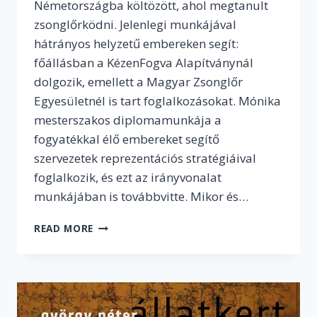
Németországba költözött, ahol megtanult
zsonglőrködni. Jelenlegi munkájával
hátrányos helyzetű embereken segít:
főállásban a KézenFogva Alapítványnál
dolgozik, emellett a Magyar Zsonglőr
Egyesületnél is tart foglalkozásokat. Mónika
mesterszakos diplomamunkája a
fogyatékkal élő embereket segítő
szervezetek reprezentációs stratégiáival
foglalkozik, és ezt az irányvonalat
munkájában is továbbvitte. Mikor és…
“MÁR
READ MORE
ANNAK
IS
VAN
TÁRSADALMI
ÜZENETE,
HOGY