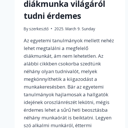
diákmunka világáról
tudni érdemes
By
szerkesztő
2025. March 9. Sunday
Az egyetemi tanulmányok mellett nehéz
lehet megtalálni a megfelelő
diákmunkát, ám nem lehetetlen. Az
alábbi cikkben csokorba szedtünk
néhány olyan tudnivalót, melyek
megkönnyíthetik a kiigazodást a
munkakeresésben. Bár az egyetemi
tanulmányok hajlamosak a hallgatók
idejének oroszlánrészét lekötni, mégis
érdemes lehet a sűrű heti beosztásba
néhány munkaórát is beiktatni. Legyen
szó alkalmi munkáról, éttermi