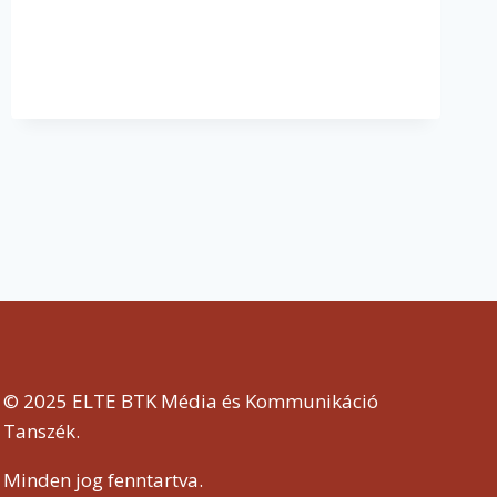
RÁDIÓBAN
A
2022/23-
AS
TANÉVBEN?
KIDERÍTETTÜK
© 2025 ELTE BTK Média és Kommunikáció
Tanszék.
Minden jog fenntartva.