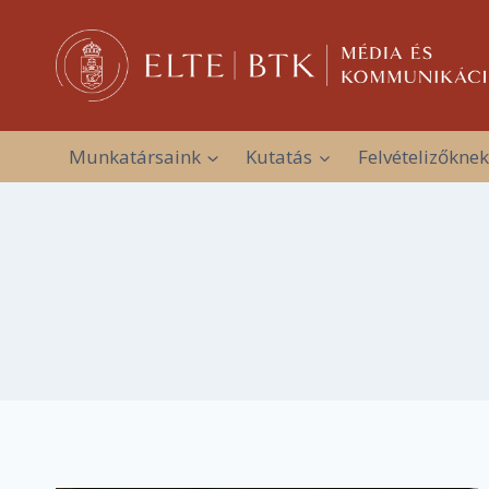
Skip
to
content
Munkatársaink
Kutatás
Felvételizőknek