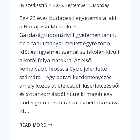
By
szerkesztő
2025. September 1. Monday
Egy 23 éves budapesti egyetemista, aki
a Budapesti Műszaki és
Gazdaságtudományi Egyetemen tanul,
de a tanulmányai mellett egyre több
időt és figyelmet szentel az iskolán kívüli
alkotói folyamatokra. Az első
komolyabb lépést a Cycle jelentette
számára – egy baráti kezdeményezés,
amely közös ötletelésből, kísérletezésből
és szitanyomásból nőtte ki magát egy
underground szférában ismert márkává.
Itt…
INTERJÚ
READ MORE
VÁLYI
MILÁNNAL,