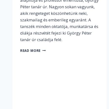
alapítója és professor emeritusa, György
Péter tanár úr. Nagyon sokan vagyunk,
akik rengeteget köszönhetünk neki,
szakmailag és emberileg egyaránt. A
tanszék minden oktatója, munkatársa és
diákja részvétét fejezi ki György Péter
tanár úr családja felé.
MEGHALT
READ MORE
GYÖRGY
PÉTER