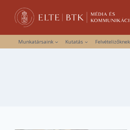
Skip
to
content
Munkatársaink
Kutatás
Felvételizőknek