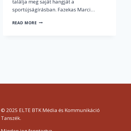
találja meg saját hangját a
sportújságírásban. Fazekas Marci…
„HA
READ MORE
SPORTBAN
DOLGOZOL,
SOHA
NEM
KAPCSOLSZ
KI
IGAZÁN”
–
INTERJÚ
FAZEKAS
MARCIVAL,
A
SPORTMÉDIA
FIATAL
© 2025 ELTE BTK Média és Kommunikáció
TEHETSÉGÉVEL
Tanszék.
Minden jog fenntartva.