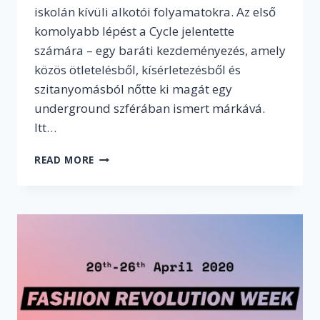
iskolán kívüli alkotói folyamatokra. Az első
komolyabb lépést a Cycle jelentette
számára – egy baráti kezdeményezés, amely
közös ötletelésből, kísérletezésből és
szitanyomásból nőtte ki magát egy
underground szférában ismert márkává.
Itt…
INTERJÚ
READ MORE
VÁLYI
MILÁNNAL,
A
HOMESPUN
MÁRKA
ALAPÍTÓJÁVAL