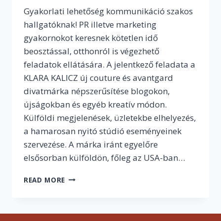
Gyakorlati lehetőség kommunikáció szakos
hallgatóknak! PR illetve marketing
gyakornokot keresnek kötetlen idő
beosztással, otthonról is végezhető
feladatok ellátására. A jelentkező feladata a
KLARA KALICZ új couture és avantgard
divatmárka népszerűsítése blogokon,
újságokban és egyéb kreatív módon.
Külföldi megjelenések, üzletekbe elhelyezés,
a hamarosan nyitó stúdió eseményeinek
szervezése. A márka iránt egyelőre
elsősorban külföldön, főleg az USA-ban…
PR
READ MORE
ÉS
MARKETING