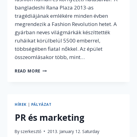
bangladeshi Rana Plaza 2013-as
tragédiájának emlékére minden évben
megrendezik a Fashion Revolution hetet. A
gyárban neves világmárkák készíttették
ruháikat körülbelül 5500 emberrel,
többségében fiatal nőkkel. Az épület
összeomlásakor több, mint…
DIVAT
READ MORE
ÉS
FENNTARTHATÓSÁG
–
KEZDŐDIK
A
HÍREK
|
PÁLYÁZAT
FASHION
PR és marketing
REVOLUTION
WEEK
By
szerkesztő
2013. January 12. Saturday