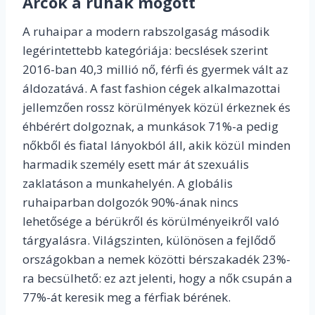
Arcok a ruhák mögött
A ruhaipar a modern rabszolgaság második
legérintettebb kategóriája: becslések szerint
2016-ban 40,3 millió nő, férfi és gyermek vált az
áldozatává. A fast fashion cégek alkalmazottai
jellemzően rossz körülmények közül érkeznek és
éhbérért dolgoznak, a munkások 71%-a pedig
nőkből és fiatal lányokból áll, akik közül minden
harmadik személy esett már át szexuális
zaklatáson a munkahelyén. A globális
ruhaiparban dolgozók 90%-ának nincs
lehetősége a bérükről és körülményeikről való
tárgyalásra. Világszinten, különösen a fejlődő
országokban a nemek közötti bérszakadék 23%-
ra becsülhető: ez azt jelenti, hogy a nők csupán a
77%-át keresik meg a férfiak bérének.