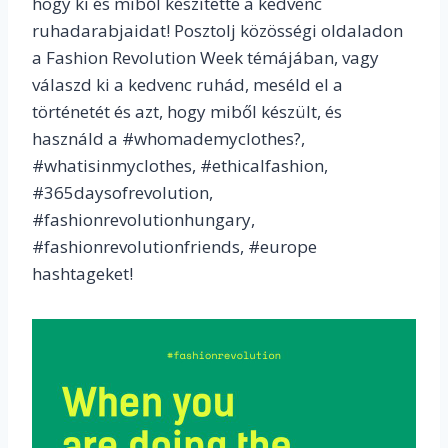
hogy ki és miből készítette a kedvenc
ruhadarabjaidat! Posztolj közösségi oldaladon
a Fashion Revolution Week témájában, vagy
válaszd ki a kedvenc ruhád, meséld el a
történetét és azt, hogy miből készült, és
használd a #whomademyclothes?,
#whatisinmyclothes, #ethicalfashion,
#365daysofrevolution,
#fashionrevolutionhungary,
#fashionrevolutionfriends, #europe
hashtageket!