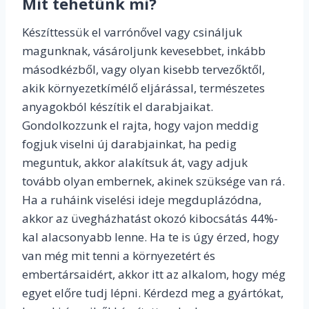
Mit tehetünk mi?
Készíttessük el varrónővel vagy csináljuk
magunknak, vásároljunk kevesebbet, inkább
másodkézből, vagy olyan kisebb tervezőktől,
akik környezetkímélő eljárással, természetes
anyagokból készítik el darabjaikat.
Gondolkozzunk el rajta, hogy vajon meddig
fogjuk viselni új darabjainkat, ha pedig
meguntuk, akkor alakítsuk át, vagy adjuk
tovább olyan embernek, akinek szüksége van rá.
Ha a ruháink viselési ideje megduplázódna,
akkor az üvegházhatást okozó kibocsátás 44%-
kal alacsonyabb lenne. Ha te is úgy érzed, hogy
van még mit tenni a környezetért és
embertársaidért, akkor itt az alkalom, hogy még
egyet előre tudj lépni. Kérdezd meg a gyártókat,