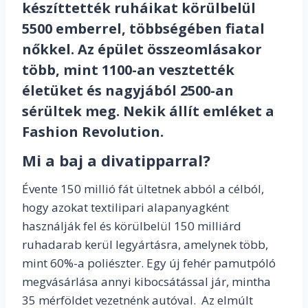
készíttették ruháikat körülbelül
5500 emberrel, többségében fiatal
nőkkel. Az épület összeomlásakor
több, mint 1100-an vesztették
életüket és nagyjából 2500-an
sérültek meg. Nekik állít emléket a
Fashion Revolution.
Mi a baj a divatipparral?
Évente 150 millió fát ültetnek abból a célból,
hogy azokat textilipari alapanyagként
használják fel és körülbelül 150 milliárd
ruhadarab kerül legyártásra, amelynek több,
mint 60%-a poliészter. Egy új fehér pamutpóló
megvásárlása annyi kibocsátással jár, mintha
35 mérföldet vezetnénk autóval. Az elmúlt