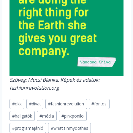
Szöveg: Mucsi Blanka. Képek és adatok:
fashionrevolution.org
Post
#
cikk
#
divat
#
fashionrevolution
#
fontos
Tags:
#
hallgatók
#
média
#
pinkponilo
#
programajánló
#
whatisinmyclothes