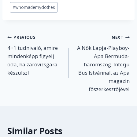
#
whomademyclothes
Post
PREVIOUS
NEXT
4+1 tudnivaló, amire
A Nők Lapja-Playboy-
navigation
mindenképp figyelj
Apa Bermuda-
oda, ha záróvizsgára
háromszög. Interjú
készülsz!
Bus Istvánnal, az Apa
magazin
főszerkesztőjével
Similar Posts