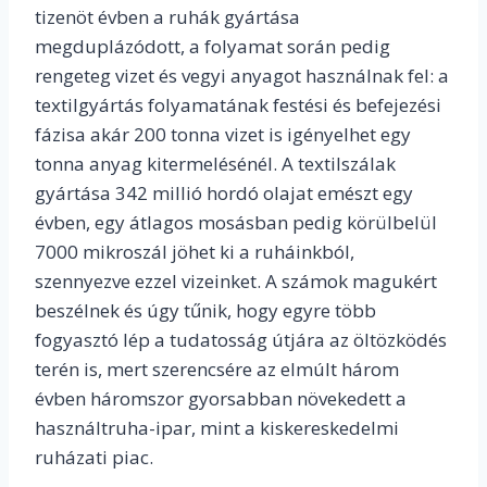
tizenöt évben a ruhák gyártása
megduplázódott, a folyamat során pedig
rengeteg vizet és vegyi anyagot használnak fel: a
textilgyártás folyamatának festési és befejezési
fázisa akár 200 tonna vizet is igényelhet egy
tonna anyag kitermelésénél. A textilszálak
gyártása 342 millió hordó olajat emészt egy
évben, egy átlagos mosásban pedig körülbelül
7000 mikroszál jöhet ki a ruháinkból,
szennyezve ezzel vizeinket. A számok magukért
beszélnek és úgy tűnik, hogy egyre több
fogyasztó lép a tudatosság útjára az öltözködés
terén is, mert szerencsére az elmúlt három
évben háromszor gyorsabban növekedett a
használtruha-ipar, mint a kiskereskedelmi
ruházati piac.