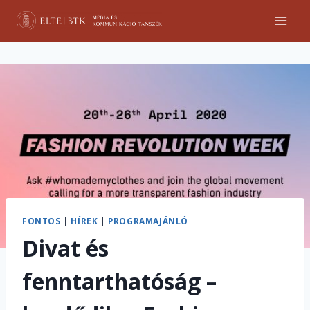
Skip
to
content
FONTOS
|
HÍREK
|
PROGRAMAJÁNLÓ
Divat és
fenntarthatóság –