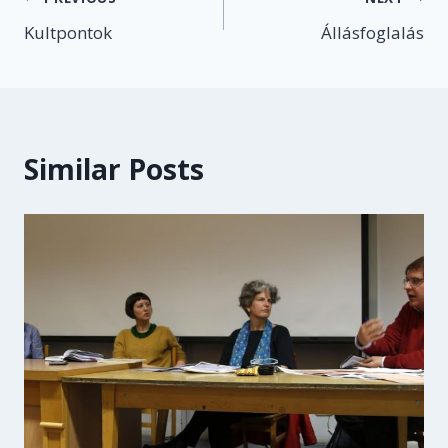
Post
Kultpontok
Állásfoglalás
navigation
Similar Posts