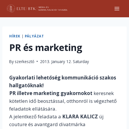
Skip
to
content
HÍREK
|
PÁLYÁZAT
PR és marketing
By
szerkesztő
2013. January 12. Saturday
Gyakorlati lehetőség kommunikáció szakos
hallgatóknak!
PR illetve marketing gyakornokot
keresnek
kötetlen idő beosztással, otthonról is végezhető
feladatok ellátására.
A jelentkező feladata a
KLARA KALICZ
új
couture és avantgard divatmárka