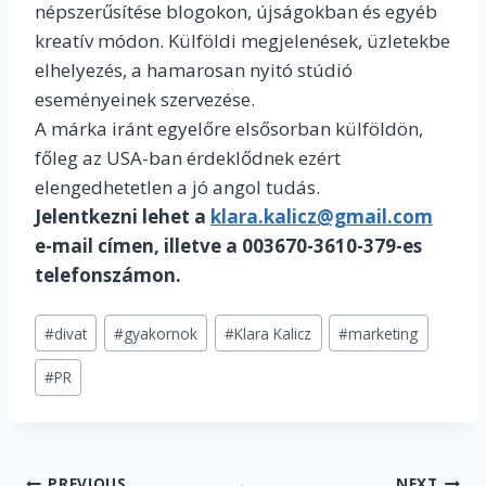
népszerűsítése blogokon, újságokban és egyéb
kreatív módon. Külföldi megjelenések, üzletekbe
elhelyezés, a hamarosan nyitó stúdió
eseményeinek szervezése.
A márka iránt egyelőre elsősorban külföldön,
főleg az USA-ban érdeklődnek ezért
elengedhetetlen a jó angol tudás.
Jelentkezni lehet a
klara.kalicz@gmail.com
e-mail címen, illetve a 003670-3610-379-es
telefonszámon.
Post
#
divat
#
gyakornok
#
Klara Kalicz
#
marketing
Tags:
#
PR
PREVIOUS
NEXT