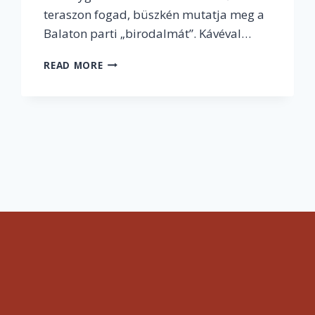
teraszon fogad, büszkén mutatja meg a
Balaton parti „birodalmát”. Kávéval…
KISVÁROSI
READ MORE
KABARÉSZÍNÉSZBŐL
A
MAGYAR
TELEVÍZIÓZÁS
LEGSIKERESEBB
t
CSODABOGARA:
INTERJÚ
ge
L.
DÉZSI
ZOLTÁN
RIPORTERREL