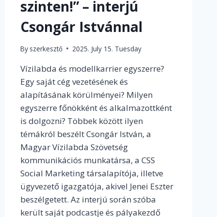
szinten!” – interjú
Csongár Istvánnal
By
szerkesztő
2025. July 15. Tuesday
Vízilabda és modellkarrier egyszerre?
Egy saját cég vezetésének és
alapításának körülményei? Milyen
egyszerre főnökként és alkalmazottként
is dolgozni? Többek között ilyen
témákról beszélt Csongár István, a
Magyar Vízilabda Szövetség
kommunikációs munkatársa, a CSS
Social Marketing társalapítója, illetve
ügyvezető igazgatója, akivel Jenei Eszter
beszélgetett. Az interjú során szóba
került saját podcastje és pályakezdő