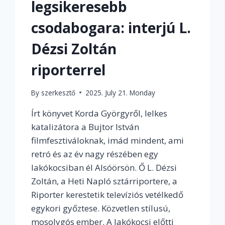
legsikeresebb
csodabogara: interjú L.
Dézsi Zoltán
riporterrel
By
szerkesztő
2025. July 21. Monday
Írt könyvet Korda Györgyről, lelkes
katalizátora a Bujtor István
filmfesztiváloknak, imád mindent, ami
retró és az év nagy részében egy
lakókocsiban él Alsóörsön. Ő L. Dézsi
Zoltán, a Heti Napló sztárriportere, a
Riporter kerestetik televíziós vetélkedő
egykori győztese. Közvetlen stílusú,
mosolygós ember. A lakókocsi előtti