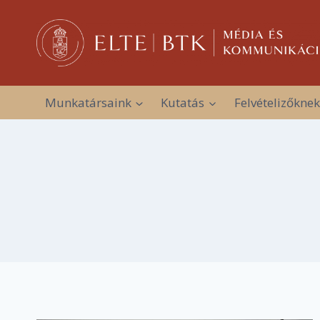
Skip
to
content
Munkatársaink
Kutatás
Felvételizőknek