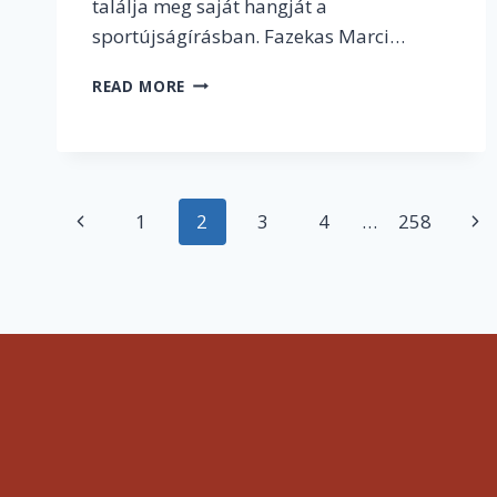
találja meg saját hangját a
sportújságírásban. Fazekas Marci…
„HA
READ MORE
SPORTBAN
DOLGOZOL,
SOHA
NEM
KAPCSOLSZ
Page
Previous
1
2
3
4
…
258
Nex
KI
IGAZÁN”
navigation
Page
Pa
–
INTERJÚ
FAZEKAS
MARCIVAL,
A
SPORTMÉDIA
FIATAL
TEHETSÉGÉVEL