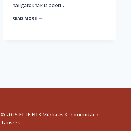
hallgatóknak is adott…
„HA
READ MORE
VALAMIT
CSINÁL
AZ
EMBER,
AKKOR
AZT
CSINÁLJA
MAXIMÁLIS
SZINTEN!”
–
INTERJÚ
CSONGÁR
ISTVÁNNAL
© 2025 ELTE BTK Média és Kommunikáció
Tanszék.