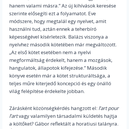
hanem valami másra.” Az új kihívások keresése
szerinte elősegíti ezt a folyamatot. Eve
módszere, hogy megtalál egy nyelvet, amit
használni tud, aztán ennek a teherbíró
képességével kísérletezik. Balázs viszonya a
nyelvhez második kötetében már megváltozott.
„Az első kötet esetében nem a nyelvi
megformáltság érdekelt, hanem a mozgások,
hangulatok, állapotok kifejezése.” Második
könyve esetén már a kötet strukturáltsága, a
teljes műre kiterjedő koncepció és egy önálló
világ felépítése érdekelte jobban.
Zárásként közönségkérdés hangzott el:
l’art pour
l’art
vagy valamilyen társadalmi küldetés hajtja
a költőket? Gábor reflektált a horatiusi talányra.