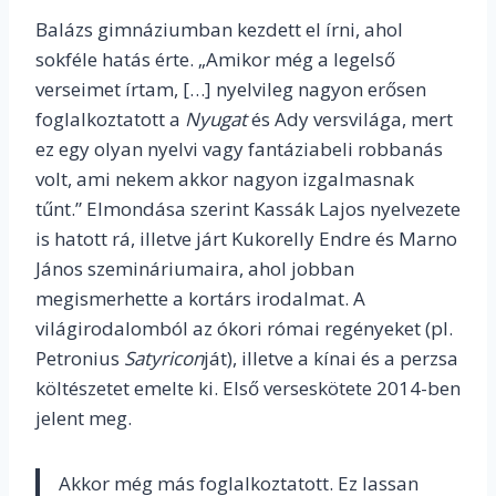
Balázs gimnáziumban kezdett el írni, ahol
sokféle hatás érte. „Amikor még a legelső
verseimet írtam, […] nyelvileg nagyon erősen
foglalkoztatott a
Nyugat
és Ady versvilága, mert
ez egy olyan nyelvi vagy fantáziabeli robbanás
volt, ami nekem akkor nagyon izgalmasnak
tűnt.” Elmondása szerint Kassák Lajos nyelvezete
is hatott rá, illetve járt Kukorelly Endre és Marno
János szemináriumaira, ahol jobban
megismerhette a kortárs irodalmat. A
világirodalomból az ókori római regényeket (pl.
Petronius
Satyricon
ját), illetve a kínai és a perzsa
költészetet emelte ki. Első verseskötete 2014-ben
jelent meg.
Akkor még más foglalkoztatott. Ez lassan