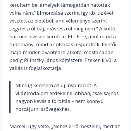
kerültem be, amelyek támogatóan hatottak
volna rám.” Elmondása szerint így kb. tíz évet
vesztett az életéből, ami véleménye szerint
„egyrészről baj, másrészről meg nem.” A költő
harminc évesen került az ELTE-re, ahol mind a
tudomány, mind az olvasás inspirálták. Ihletői
majd minden avantgárd alkotó, mostanában
pedig Pilinszky János költészete. Ezeken kívül a
vallás is foglalkoztatja.
Mindig keresem az új inspirációt. A
világirodalom érdekelne jobban, csak sajnos
nagyon kevés a fordítás – nem könnyű
hozzájutni szövegekhez.
Marcell úgy vélte, „Nehéz erről beszélni, mert az