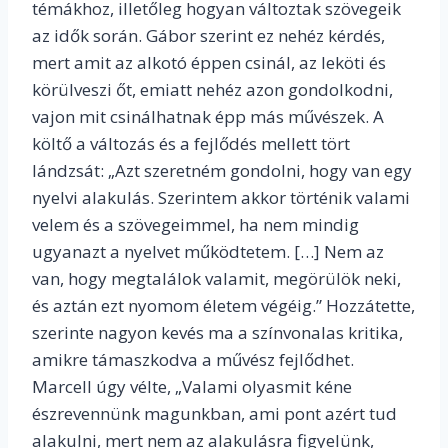
témákhoz, illetőleg hogyan változtak szövegeik
az idők során. Gábor szerint ez nehéz kérdés,
mert amit az alkotó éppen csinál, az leköti és
körülveszi őt, emiatt nehéz azon gondolkodni,
vajon mit csinálhatnak épp más művészek. A
költő a változás és a fejlődés mellett tört
lándzsát: „Azt szeretném gondolni, hogy van egy
nyelvi alakulás. Szerintem akkor történik valami
velem és a szövegeimmel, ha nem mindig
ugyanazt a nyelvet működtetem. […] Nem az
van, hogy megtalálok valamit, megörülök neki,
és aztán ezt nyomom életem végéig.” Hozzátette,
szerinte nagyon kevés ma a színvonalas kritika,
amikre támaszkodva a művész fejlődhet.
Marcell úgy vélte, „Valami olyasmit kéne
észrevennünk magunkban, ami pont azért tud
alakulni, mert nem az alakulásra figyelünk,