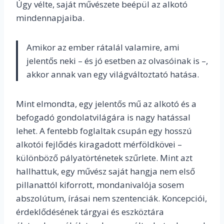
Úgy vélte, saját művészete beépül az alkotó
mindennapjaiba.
Amikor az ember rátalál valamire, ami
jelentős neki – és jó esetben az olvasóinak is –,
akkor annak van egy világváltoztató hatása.
Mint elmondta, egy jelentős mű az alkotó és a
befogadó gondolatvilágára is nagy hatással
lehet. A fentebb foglaltak csupán egy hosszú
alkotói fejlődés kiragadott mérföldkövei –
különböző pályatörténetek szűrlete. Mint azt
hallhattuk, egy művész saját hangja nem első
pillanattól kiforrott, mondanivalója sosem
abszolútum, írásai nem szentenciák. Koncepciói,
érdeklődésének tárgyai és eszköztára