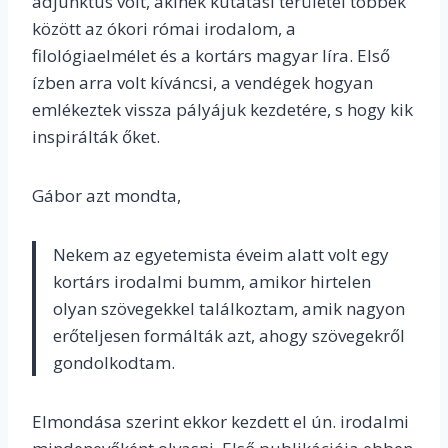
adjunktus volt, akinek kutatási területei többek
között az ókori római irodalom, a
filológiaelmélet és a kortárs magyar líra. Első
ízben arra volt kíváncsi, a vendégek hogyan
emlékeztek vissza pályájuk kezdetére, s hogy kik
inspirálták őket.
Gábor azt mondta,
Nekem az egyetemista éveim alatt volt egy
kortárs irodalmi bumm, amikor hirtelen
olyan szövegekkel találkoztam, amik nagyon
erőteljesen formálták azt, ahogy szövegekről
gondolkodtam.
Elmondása szerint ekkor kezdett el ún. irodalmi