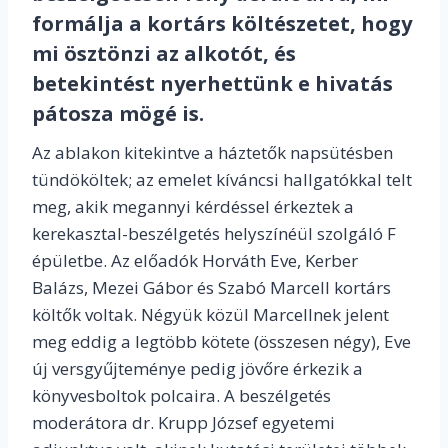
formálja a kortárs költészetet, hogy
mi ösztönzi az alkotót, és
betekintést nyerhettünk e hivatás
pátosza mögé is.
Az ablakon kitekintve a háztetők napsütésben
tündököltek; az emelet kíváncsi hallgatókkal telt
meg, akik megannyi kérdéssel érkeztek a
kerekasztal-beszélgetés helyszínéül szolgáló F
épületbe. Az előadók Horváth Eve, Kerber
Balázs, Mezei Gábor és Szabó Marcell kortárs
költők voltak. Négyük közül Marcellnek jelent
meg eddig a legtöbb kötete (összesen négy), Eve
új versgyűjteménye pedig jövőre érkezik a
könyvesboltok polcaira. A beszélgetés
moderátora dr. Krupp József egyetemi