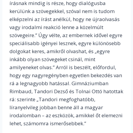
írásnak mindig is része, hogy dialógusba
kerülünk a szövegekkel, szóval nem is tudom
elképzelni az írást anélkül, hogy ne újraolvasás
vagy irodalmi reakció lenne a közelmúlt
szövegeire.” Úgy vélte, az embernek idővel egyre
speciálisabb igényei lesznek, egyre különösebb
dolgokat keres, amikről olvashat, és „egyre
inkább olyan szövegeket csinál, mint
amilyeneket olvas.” Arról is beszélt, előfordul,
hogy egy nagyregényben egyetlen bekezdés van
rá a legnagyobb hatással. Gimnáziumban
Rimbaud, Tandori Dezső és Tolnai Ottó hatottak
rá: szerinte „Tandori megfoghatóbb,
líranyelvileg jobban benne áll a magyar
irodalomban – az eszközök, amikkel őt elemezni
lehet, számomra ismerősebbek.”