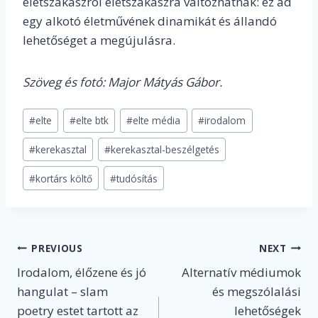
életszakaszról életszakaszra változhatnak: ez ad
egy alkotó életművének dinamikát és állandó
lehetőséget a megújulásra.
Szöveg és fotó: Major Mátyás Gábor.
Post
#
elte
#
elte btk
#
elte média
#
irodalom
Tags:
#
kerekasztal
#
kerekasztal-beszélgetés
#
kortárs költő
#
tudósítás
Post
PREVIOUS
NEXT
Irodalom, élőzene és jó
Alternatív médiumok
navigation
hangulat – slam
és megszólalási
poetry estet tartott az
lehetőségek