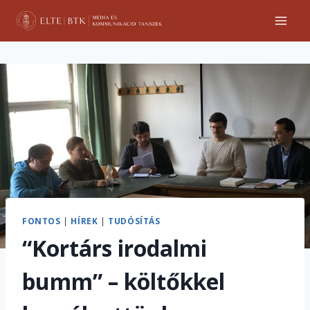
Skip
to
content
FONTOS
|
HÍREK
|
TUDÓSÍTÁS
“Kortárs irodalmi
bumm” – költőkkel