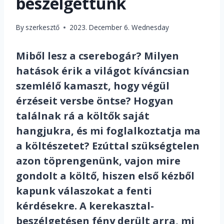
beszélgettünk
By
szerkesztő
2023. December 6. Wednesday
Miből lesz a cserebogár? Milyen
hatások érik a világot kíváncsian
szemlélő kamaszt, hogy végül
érzéseit versbe öntse? Hogyan
találnak rá a költők saját
hangjukra, és mi foglalkoztatja ma
a költészetet? Ezúttal szükségtelen
azon töprengenünk, vajon mire
gondolt a költő, hiszen első kézből
kapunk válaszokat a fenti
kérdésekre. A kerekasztal-
beszélgetésen fény derült arra, mi