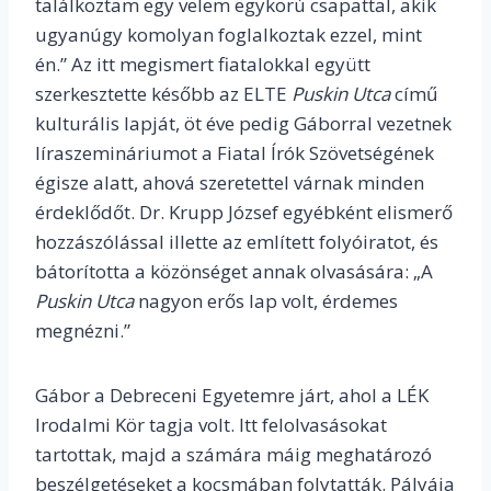
találkoztam egy velem egykorú csapattal, akik
ugyanúgy komolyan foglalkoztak ezzel, mint
én.” Az itt megismert fiatalokkal együtt
szerkesztette később az ELTE
Puskin Utca
című
kulturális lapját, öt éve pedig Gáborral vezetnek
líraszemináriumot a Fiatal Írók Szövetségének
égisze alatt, ahová szeretettel várnak minden
érdeklődőt. Dr. Krupp József egyébként elismerő
hozzászólással illette az említett folyóiratot, és
bátorította a közönséget annak olvasására: „A
Puskin Utca
nagyon erős lap volt, érdemes
megnézni.”
Gábor a Debreceni Egyetemre járt, ahol a LÉK
Irodalmi Kör tagja volt. Itt felolvasásokat
tartottak, majd a számára máig meghatározó
beszélgetéseket a kocsmában folytatták. Pályája