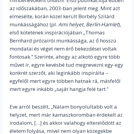
mindenevőként olvasni. Első publikációja ebben
az időszakában, 2003-ban jelent meg. Mint azt
elmesélte, korán közel került Borbély Szilárd
munkásságához (pl.
Ami helyet
,
Berlin-Hamlet
),
első kötetének inspirációjában „Thomas
Bernhard prózaírói munkássága, az ő hosszú
mondatai és véget nem érő bekezdései voltak
fontosak.” Szerinte, ahogy az alkotó egyre több
művet ír, egyre kevésbé tud megnevezni egy-egy
konkrét szerzőt, aki leginkább inspirálta –
egyfelől mert egyre többen hatnak rá, másfelől
mert egyre inkább „saját hangja felé tart.”
Eve arról beszélt, „Nálam bonyolultabb volt a
helyzet, mert már kamaszkoromban érdekelt az
irodalom, […] és akkor valahogy elterelődött az
életem folyása, mivel nem olyan közegekbe