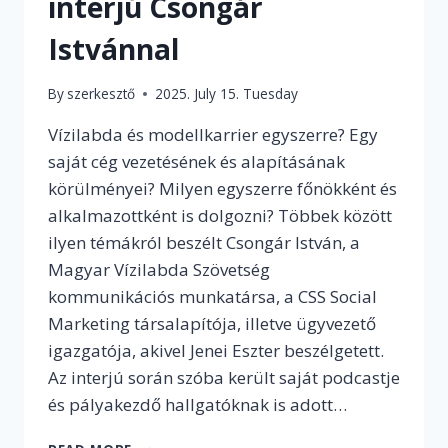
interjú Csongár
Istvánnal
By
szerkesztő
2025. July 15. Tuesday
Vízilabda és modellkarrier egyszerre? Egy
saját cég vezetésének és alapításának
körülményei? Milyen egyszerre főnökként és
alkalmazottként is dolgozni? Többek között
ilyen témákról beszélt Csongár István, a
Magyar Vízilabda Szövetség
kommunikációs munkatársa, a CSS Social
Marketing társalapítója, illetve ügyvezető
igazgatója, akivel Jenei Eszter beszélgetett.
Az interjú során szóba került saját podcastje
és pályakezdő hallgatóknak is adott…
„HA