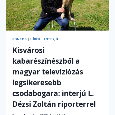
FONTOS
|
HÍREK
|
INTERJÚ
Kisvárosi
kabarészínészből a
magyar televíziózás
legsikeresebb
csodabogara: interjú L.
Dézsi Zoltán riporterrel