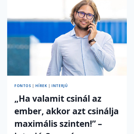
LEGSIKERESEBB
CSODABOGARA:
INTERJÚ
L.
DÉZSI
ZOLTÁN
RIPORTERREL
FONTOS
|
HÍREK
|
INTERJÚ
„Ha valamit csinál az
ember, akkor azt csinálja
maximális szinten!” –