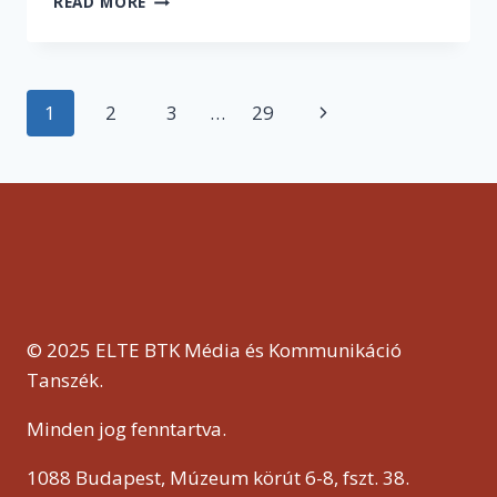
READ MORE
VALAMIT
CSINÁL
AZ
EMBER,
Page
1
2
3
…
29
Next
AKKOR
AZT
navigation
Page
CSINÁLJA
MAXIMÁLIS
SZINTEN!”
–
INTERJÚ
CSONGÁR
ISTVÁNNAL
© 2025 ELTE BTK Média és Kommunikáció
Tanszék.
Minden jog fenntartva.
1088 Budapest, Múzeum körút 6-8, fszt. 38.