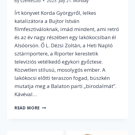
By
szerkesztő
2025. July 21. Monday
Írt könyvet Korda Györgyről, lelkes
katalizátora a Bujtor István
filmfesztiváloknak, imád mindent, ami retró
és az év nagy részében egy lakókocsiban él
Alsóörsön. Ő L. Dézsi Zoltán, a Heti Napló
sztárriportere, a Riporter kerestetik
televíziós vetélkedő egykori győztese.
Közvetlen stílusú, mosolygós ember. A
lakókocsi előtti teraszon fogad, büszkén
mutatja meg a Balaton parti „birodalmát”.
Kávéval…
KISVÁROSI
READ MORE
KABARÉSZÍNÉSZBŐL
A
MAGYAR
TELEVÍZIÓZÁS