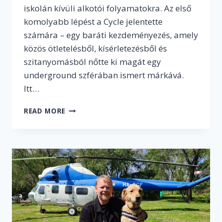
iskolán kívüli alkotói folyamatokra. Az első
komolyabb lépést a Cycle jelentette
számára – egy baráti kezdeményezés, amely
közös ötletelésből, kísérletezésből és
szitanyomásból nőtte ki magát egy
underground szférában ismert márkává.
Itt…
INTERJÚ
READ MORE
VÁLYI
MILÁNNAL,
A
HOMESPUN
MÁRKA
ALAPÍTÓJÁVAL