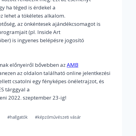
gy ha téged is érdekel a
 lehet a tökéletes alkalom.
hetőség, az önkéntesek ajándékcsomagot is
rogramjait (pl. Inside Art
ber) is ingyenes belépésre jogosító
nnak előnyeiről bővebben az
AMB
nezen az oldalon található online jelentkezési
ellett csatolni egy fényképes önéletrajzot, és
S tárggyal a
eni 2022. szeptember 23-ig!
m
#
hallgatók
#
képzőművészeti vásár