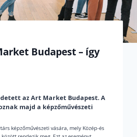
arket Budapest – így
detett az Art Market Budapest. A
voznak majd a képzőművészeti
társ képzőművészeti vására, mely Közép-és
9. között rendezik meg. Ezt az eseményt