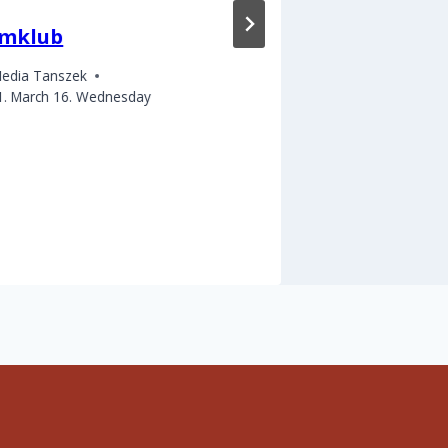
lmklub
KÖZTEREK
az Auróra
edia Tanszek
workshop
1. March 16. Wednesday
By
hallgato