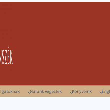
lgatóknak
Nálunk végeztek
Könyveink
Engl