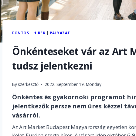
FONTOS
|
HÍREK
|
PÁLYÁZAT
Önkénteseket vár az Art M
tudsz jelentkezni
By
szerkesztő
2022. September 19. Monday
Önkéntes és gyakornoki programot hir
jelentkezők persze nem üres kézzel tá
vásárról.
Az Art Market Budapest Magyarország egyetlen kor
Kelet-Európa szerte híres. A vásárt idén október 6-