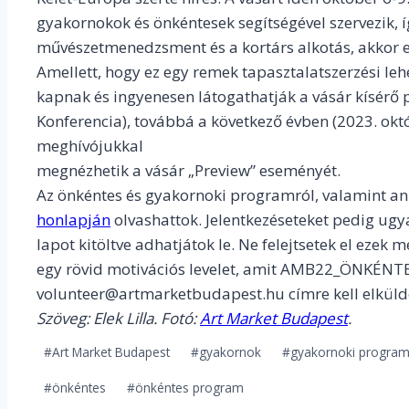
gyakornokok és önkéntesek segítségével szervezik, í
művészetmenedzsment és a kortárs alkotás, akkor ez
Amellett, hogy ez egy remek tapasztalatszerzési le
kapnak és ingyenesen látogathatják a vásár kísérő p
Konferencia), továbbá a következő évben (2023. októ
meghívójukkal
megnézhetik a vásár „Preview” eseményét.
Az önkéntes és gyakornoki programról, valamint a
honlapján
olvashattok. Jelentkezéseteket pedig ugya
lapot kitöltve adhatjátok le. Ne felejtsetek el ezek m
egy rövid motivációs levelet, amit AMB22_ÖNKÉNTE
volunteer@artmarketbudapest.hu címre kell elküld
Szöveg: Elek Lilla. Fotó:
Art Market Budapest
.
Post
#
Art Market Budapest
#
gyakornok
#
gyakornoki progra
Tags:
#
önkéntes
#
önkéntes program