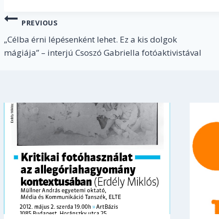
Post
PREVIOUS
navigation
„Célba érni lépésenként lehet. Ez a kis dolgok
mágiája” – interjú Csoszó Gabriella fotóaktivistával