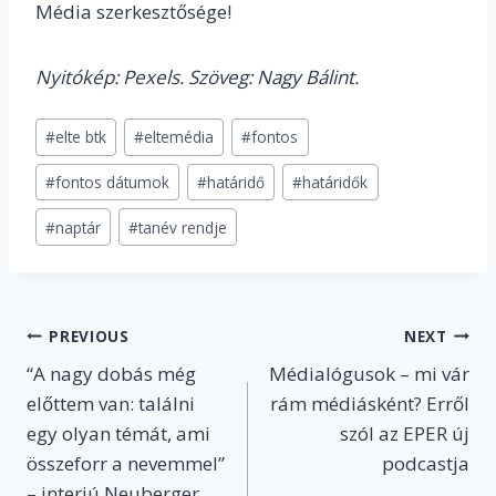
Média szerkesztősége!
Nyitókép: Pexels. Szöveg: Nagy Bálint.
Post
#
elte btk
#
eltemédia
#
fontos
Tags:
#
fontos dátumok
#
határidő
#
határidők
#
naptár
#
tanév rendje
Post
PREVIOUS
NEXT
“A nagy dobás még
Médialógusok – mi vár
navigation
előttem van: találni
rám médiásként? Erről
egy olyan témát, ami
szól az EPER új
összeforr a nevemmel”
podcastja
– interjú Neuberger