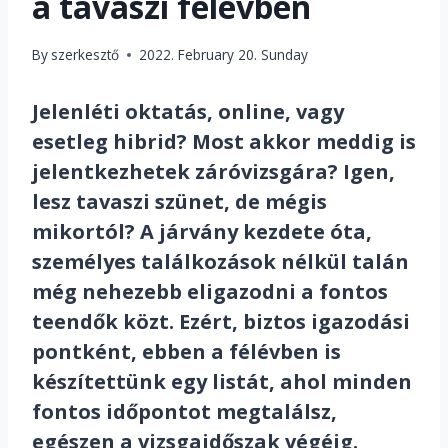
a tavaszi félévben
By
szerkesztő
2022. February 20. Sunday
Jelenléti oktatás, online, vagy
esetleg hibrid? Most akkor meddig is
jelentkezhetek záróvizsgára? Igen,
lesz tavaszi szünet, de mégis
mikortól? A járvány kezdete óta,
személyes találkozások nélkül talán
még nehezebb eligazodni a fontos
teendők közt. Ezért, biztos igazodási
pontként, ebben a félévben is
készítettünk egy listát, ahol minden
fontos időpontot megtalálsz,
egészen a vizsgaidőszak végéig.