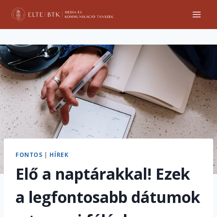
Skip
to
content
FONTOS
|
HÍREK
Elő a naptárakkal! Ezek
a legfontosabb dátumok