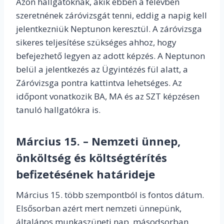
Azon hallgatóknak, akik ebben a félévben
szeretnének záróvizsgát tenni, eddig a napig kell
jelentkezniük Neptunon keresztül. A záróvizsga
sikeres teljesítése szükséges ahhoz, hogy
befejezhető legyen az adott képzés. A Neptunon
belül a jelentkezés az Ügyintézés fül alatt, a
Záróvizsga pontra kattintva lehetséges. Az
időpont vonatkozik BA, MA és az SZT képzésen
tanuló hallgatókra is.
Március 15. – Nemzeti ünnep,
önköltség és költségtérítés
befizetésének határideje
Március 15. több szempontból is fontos dátum.
Elsősorban azért mert nemzeti ünnepünk,
általános munkaszüneti nap, másodsorban