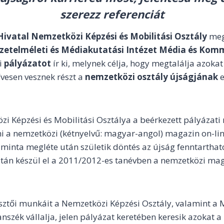
szerezz referenciát
Hivatal Nemzetközi Képzési és Mobilitási Osztály
meg
etelméleti és Médiakutatási Intézet Média és Kom
i
pályázatot
ír ki, melynek célja, hogy megtalálja azokat
zívesen vesznek részt a
nemzetközi osztály újságjának
e
i Képzési és Mobilitási Osztálya a beérkezett pályázat
eni a nemzetközi (kétnyelvű: magyar-angol) magazin on-l
y minta megléte után születik döntés az újság fenntarthat
 után készül el a 2011/2012-es tanévben a nemzetközi mag
ztői munkáit a Nemzetközi Képzési Osztály, valamint a 
zék vállalja, jelen pályázat keretében keresik azokat a 