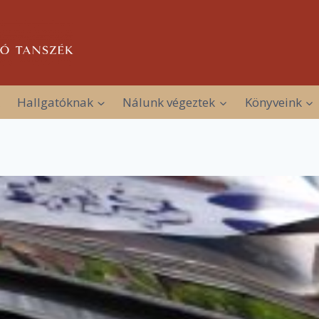
Hallgatóknak
Nálunk végeztek
Könyveink