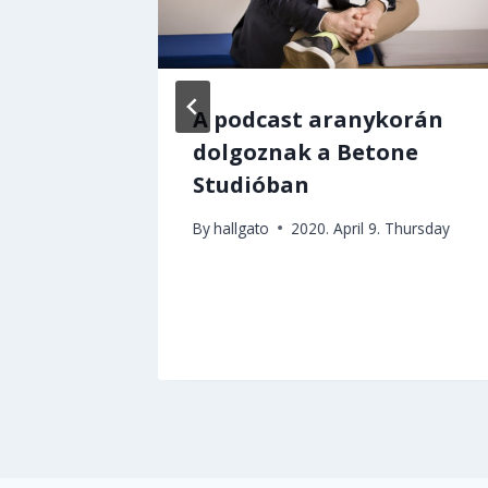
 Fontos
A podcast aranykorán
időszak
dolgoznak a Betone
Studióban
By
hallgato
2020. April 9. Thursday
y