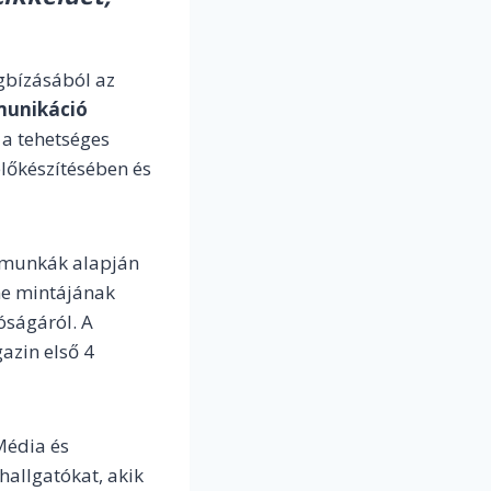
bízásából az
munikáció
 a tehetséges
lőkészítésében és
i munkák alapján
ine mintájának
óságáról. A
azin első 4
Média és
hallgatókat, akik