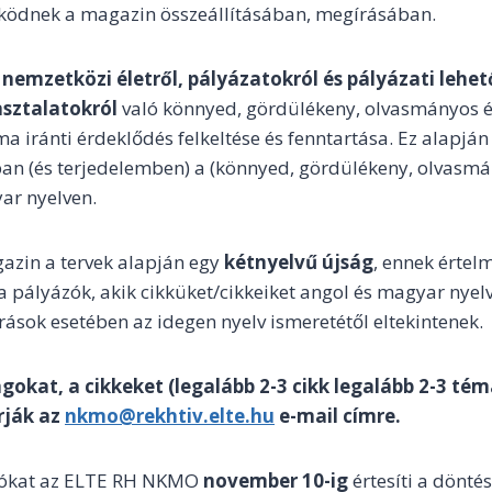
ködnek a magazin összeállításában, megírásában.
a
nemzetközi életről, pályázatokról és pályázati lehet
sztalatokról
való könnyed, gördülékeny, olvasmányos 
ma iránti érdeklődés felkeltése és fenntartása. Ez alapján
n (és terjedelemben) a (könnyed, gördülékeny, olvasm
ar nyelven.
azin a tervek alapján egy
kétnyelvű újság
, ennek érte
a pályázók, akik cikküket/cikkeiket angol és magyar nyelv
rások esetében az idegen nyelv ismeretétől eltekintenek.
gokat, a cikkeket (legalább 2-3 cikk legalább 2-3 té
rják az
nkmo@rekhtiv.elte.hu
e-mail címre.
tókat az ELTE RH NKMO
november 10-ig
értesíti a döntés