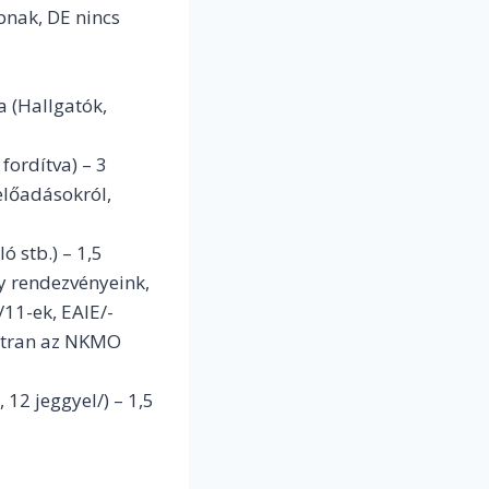
ábnak, DE nincs
a (Hallgatók,
fordítva) – 3
előadásokról,
 stb.) – 1,5
y rendezvényeink,
/11-ek, EAIE/-
ártran az NKMO
12 jeggyel/) – 1,5