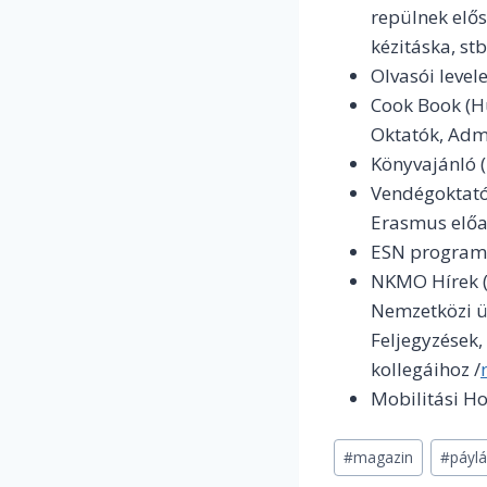
repülnek elős
kézitáska, stb
Olvasói level
Cook Book (Hu
Oktatók, Admin
Könyvajánló (
Vendégoktatók
Erasmus előa
ESN programo
NKMO Hírek (
Nemzetközi üg
Feljegyzések
kollegáihoz /
Mobilitási Ho
Post
#
magazin
#
páylá
Tags: