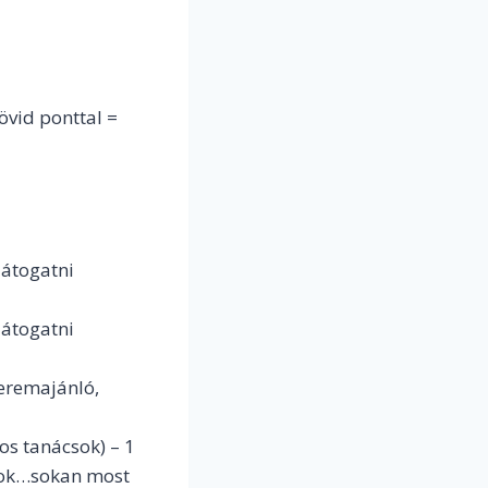
rövid ponttal =
látogatni
látogatni
teremajánló,
os tanácsok) – 1
yok…sokan most