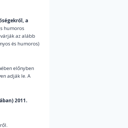
őségekről, a
és humoros
 várják az alább
ányos és humoros)
lmében előnyben
en adják le. A
mában) 2011.
ről.