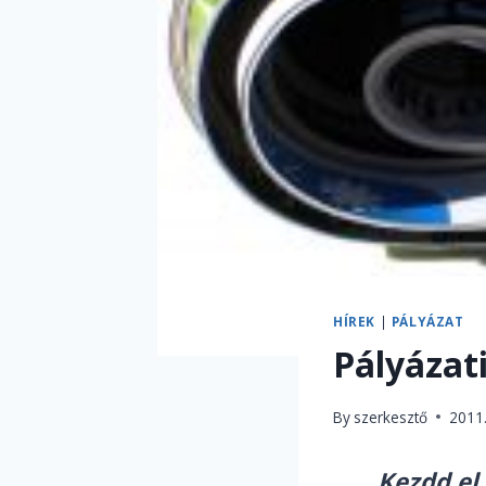
HÍREK
|
PÁLYÁZAT
Pályázati
By
szerkesztő
2011.
Kezdd el 