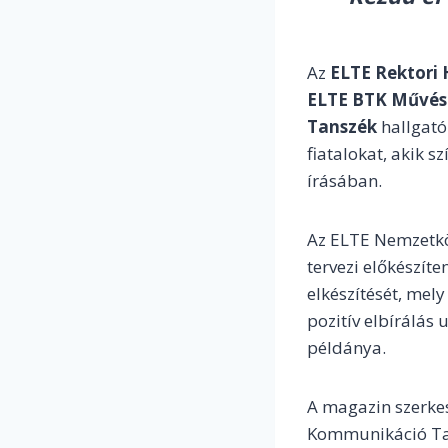
Az
ELTE Rektori 
ELTE BTK Művész
Tanszék
hallgató
fiatalokat, akik s
írásában.
Az ELTE Nemzetköz
tervezi előkészít
elkészítését, mel
pozitív elbírálás
példánya.
A magazin szerkes
Kommunikáció Tans