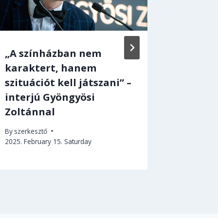
„A színházban nem
Pályáz
karaktert, hanem
menők 
szituációt kell játszani” –
szülei?
interjú Gyöngyösi
By
szerkes
Zoltánnal
By
szerkesztő
2025. February 15. Saturday