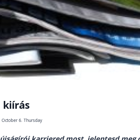
 kiírás
 October 6. Thursday
újságírói karriered most, jelentesd meg 