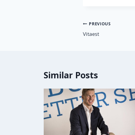
Post
PREVIOUS
Vitaest
navigation
Similar Posts