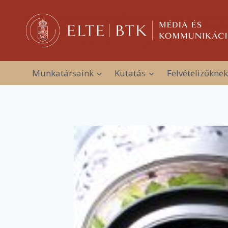
Skip
to
content
Munkatársaink
Kutatás
Felvételizőknek