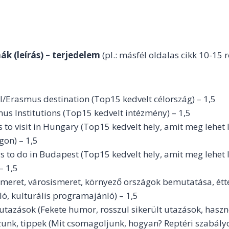
k (leírás) – terjedelem
(pl.: másfél oldalas cikk 10-15 
/Erasmus destination (Top15 kedvelt célország) – 1,5
s Institutions (Top15 kedvelt intézmény) – 1,5
 to visit in Hungary (Top15 kedvelt hely, amit meg lehet 
on) – 1,5
 to do in Budapest (Top15 kedvelt hely, amit meg lehet 
– 1,5
smeret, városismeret, környező országok bemutatása, ét
, kulturális programajánló) – 1,5
tazások (Fekete humor, rosszul sikerült utazások, haszn
unk, tippek (Mit csomagoljunk, hogyan? Reptéri szabál