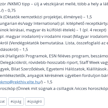
zör /NKMO tipp – ülj a vészkijárat mellé, több a hely a l
./) – 0,75
ek (Oktatók nemzetközi projektjei, élményei) – 1,5
ngarian és/vagy International) pl. kitéphető receptkárty
ok leírásai, magyar és külföldi ételek) – 1 (pl. 4 recept)
pl. magyar irodalom) v irodalmi rovat (Magyar irodalom 
ról (Vendégoktatók bemutatása. Lista, összefoglaló az 
dásokról) – 1,5
k (Hallgatói Programok, ESN féléves program, beszámoló
Delegációkról, rövidebb-hosszabb riport, Staff Week vag
yek, Bilat Szerződések, Egyetemi Hálózatok, Kiállítások 
, emlékeztetők, anyagok kérésének ügyében forduljon b
nkmo@rekthiv.elte.hu
/) – 1,5
roszkóp (Önnek mit súgnak a csillagok /vicces horoszkóp, 
zat
#
újság
#
újságíró