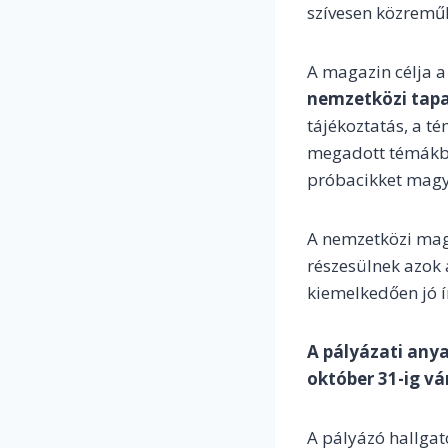
szívesen közremű
A magazin célja 
nemzetközi tapa
tájékoztatás, a té
megadott témákba
próbacikket magy
A nemzetközi mag
részesülnek azok 
kiemelkedően jó í
A pályázati anya
október 31-ig vá
A pályázó hallga