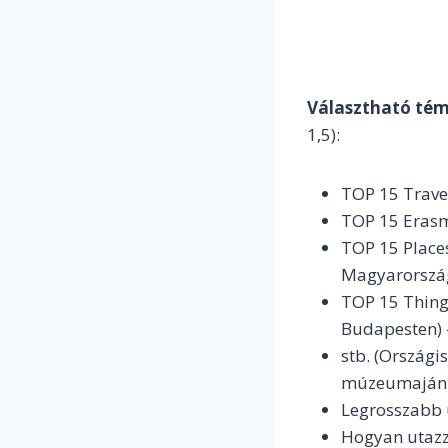
Választható témá
1,5):
TOP 15 Travel
TOP 15 Erasmu
TOP 15 Places
Magyarország
TOP 15 Things
Budapesten) 
stb. (Országi
múzeumajánló
Legrosszabb u
Hogyan utazz