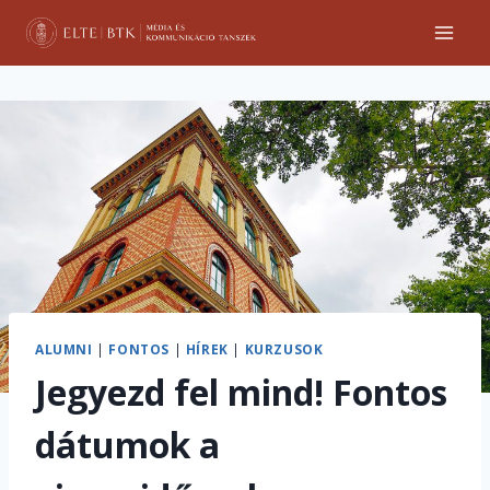
Skip
to
content
ALUMNI
|
FONTOS
|
HÍREK
|
KURZUSOK
Jegyezd fel mind! Fontos
dátumok a