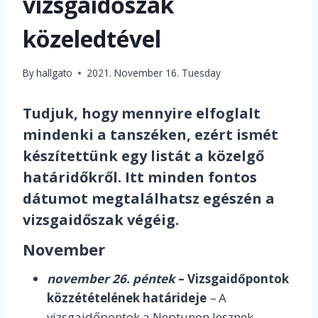
vizsgaidőszak
közeledtével
By
hallgato
2021. November 16. Tuesday
Tudjuk, hogy mennyire elfoglalt
mindenki a tanszéken, ezért ismét
készítettünk egy listát a közelgő
határidőkről. Itt minden fontos
dátumot megtalálhatsz egészén a
vizsgaidőszak végéig.
November
november 26. péntek
–
Vizsgaidőpontok
közzétételének határideje
–
A
vizsgaidőpontok a Neptunon lesznek