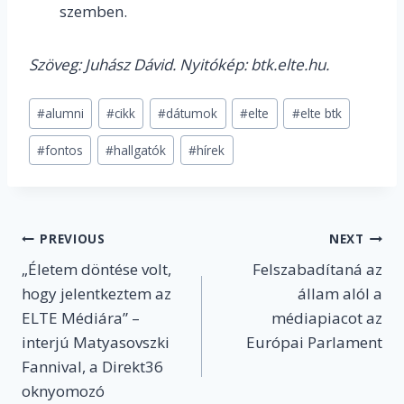
szemben.
Szöveg: Juhász Dávid. Nyitókép: btk.elte.hu.
Post
#
alumni
#
cikk
#
dátumok
#
elte
#
elte btk
Tags:
#
fontos
#
hallgatók
#
hírek
Post
PREVIOUS
NEXT
„Életem döntése volt,
Felszabadítaná az
navigation
hogy jelentkeztem az
állam alól a
ELTE Médiára” –
médiapiacot az
interjú Matyasovszki
Európai Parlament
Fannival, a Direkt36
oknyomozó