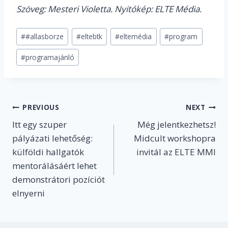
Szöveg: Mesteri Violetta. Nyitókép: ELTE Média.
Post
#
#allasborze
#
eltebtk
#
eltemédia
#
program
Tags:
#
programajánló
Post
PREVIOUS
NEXT
Itt egy szuper
Még jelentkezhetsz!
navigation
pályázati lehetőség:
Midcult workshopra
külföldi hallgatók
invitál az ELTE MMI
mentorálásáért lehet
demonstrátori pozíciót
elnyerni