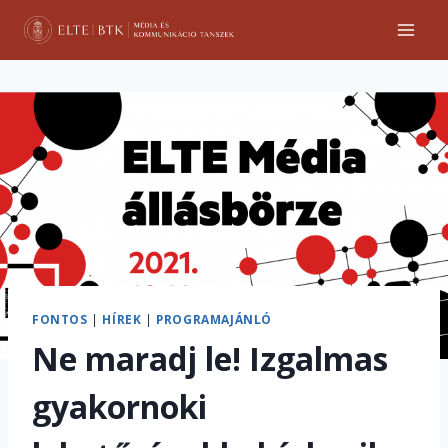
Skip
to
content
FONTOS
|
HÍREK
|
PROGRAMAJÁNLÓ
Ne maradj le! Izgalmas
gyakornoki