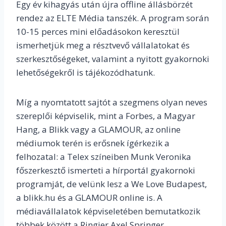
Egy év kihagyás után újra offline állásbörzét
rendez az ELTE Média tanszék. A program során
10-15 perces mini előadásokon keresztül
ismerhetjük meg a résztvevő vállalatokat és
szerkesztőségeket, valamint a nyitott gyakornoki
lehetőségekről is tájékozódhatunk.
Míg a nyomtatott sajtót a szegmens olyan neves
szereplői képviselik, mint a Forbes, a Magyar
Hang, a Blikk vagy a GLAMOUR, az online
médiumok terén is erősnek ígérkezik a
felhozatal: a Telex színeiben Munk Veronika
főszerkesztő ismerteti a hírportál gyakornoki
programját, de velünk lesz a We Love Budapest,
a blikk.hu és a GLAMOUR online is. A
médiavállalatok képviseletében bemutatkozik
többek között a Ringier Axel Springer