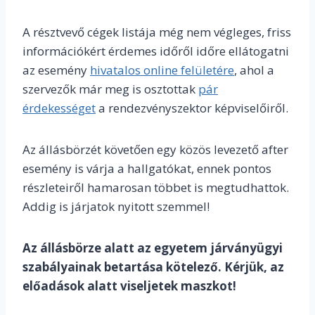
A résztvevő cégek listája még nem végleges, friss
információkért érdemes időről időre ellátogatni
az esemény
hivatalos online felületére
, ahol a
szervezők már meg is osztottak
pár
érdekességet
a rendezvényszektor képviselőiről.
Az állásbörzét követően egy közös levezető after
esemény is várja a hallgatókat, ennek pontos
részleteiről hamarosan többet is megtudhattok.
Addig is járjatok nyitott szemmel!
Az állásbörze alatt az egyetem járványügyi
szabályainak betartása kötelező. Kérjük, az
előadások alatt viseljetek maszkot!