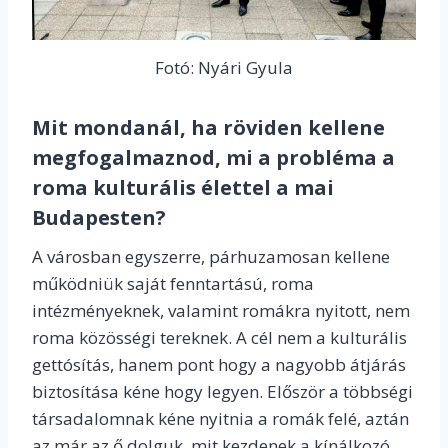
Fotó: Nyári Gyula
Mit mondanál, ha röviden kellene
megfogalmaznod, mi a probléma a
roma kulturális élettel a mai
Budapesten?
A városban egyszerre, párhuzamosan kellene
működniük saját fenntartású, roma
intézményeknek, valamint romákra nyitott, nem
roma közösségi tereknek. A cél nem a kulturális
gettósítás, hanem pont hogy a nagyobb átjárás
biztosítása kéne hogy legyen. Először a többségi
társadalomnak kéne nyitnia a romák felé, aztán
az már az ő dolguk, mit kezdenek a kínálkozó