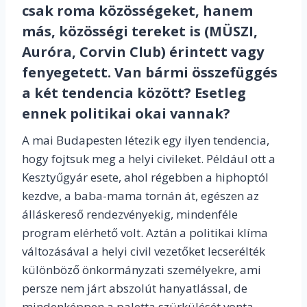
csak roma közösségeket, hanem
más, közösségi tereket is (MÜSZI,
Auróra, Corvin Club) érintett vagy
fenyegetett. Van bármi összefüggés
a két tendencia között? Esetleg
ennek politikai okai vannak?
A mai Budapesten létezik egy ilyen tendencia,
hogy fojtsuk meg a helyi civileket. Például ott a
Kesztyűgyár esete, ahol régebben a hiphoptól
kezdve, a baba-mama tornán át, egészen az
álláskereső rendezvényekig, mindenféle
program elérhető volt. Aztán a politikai klíma
változásával a helyi civil vezetőket lecserélték
különböző önkormányzati személyekre, ami
persze nem járt abszolút hanyatlással, de
mindenképpen a paletta szürkülését vonta