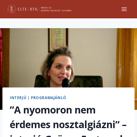
Skip
to
content
INTERJÚ
|
PROGRAMAJÁNLÓ
”A nyomoron nem
érdemes nosztalgiázni” –