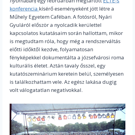
nyomában
) egy februárban megtartott
ELTE-s
konferencia
kísérő eseményeként jött létre a
Műhely Egyetem Caféban. A fotósról, Nyári
Gyuláról először a nyolcadik kerülettel
kapcsolatos kutatásaim során hallottam, mikor
is megtudtam róla, hogy még a rendszerváltás
előtti időktől kezdve, folyamatosan
fényképekkel dokumentálta a józsefvárosi roma
kulturális életet. Aztán tavaly ősszel, egy
kutatószeminárium keretein belül, személyesen
is találkozhattam vele. Az egész lakása dugig
volt válogatatlan negatívokkal.