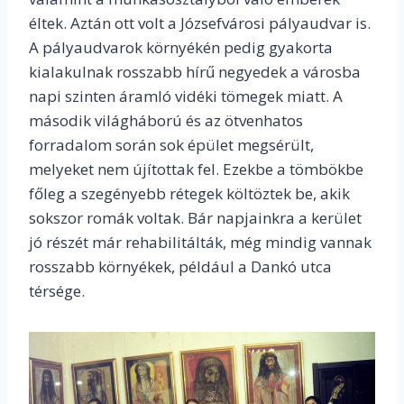
éltek. Aztán ott volt a Józsefvárosi pályaudvar is.
A pályaudvarok környékén pedig gyakorta
kialakulnak rosszabb hírű negyedek a városba
napi szinten áramló vidéki tömegek miatt. A
második világháború és az ötvenhatos
forradalom során sok épület megsérült,
melyeket nem újítottak fel. Ezekbe a tömbökbe
főleg a szegényebb rétegek költöztek be, akik
sokszor romák voltak. Bár napjainkra a kerület
jó részét már rehabilitálták, még mindig vannak
rosszabb környékek, például a Dankó utca
térsége.