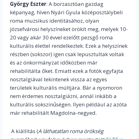
György Eszter
: A borzasztóan gazdag
képanyag, híven Nyári Gyula középosztálybeli
roma muzsikus identitásához, olyan
józsefvárosi helyszíneket örökít meg, melyek 10-
20 vagy akár 30 évvel ezelőtt pezsgő roma
kulturális élettel rendelkeztek. Ezek a helyszínek
részben (sokszor) igen csak lepusztultak voltak
és az önkormányzat időközben már
rehabilitálta őket. Emiatt ezek a fotók egyfajta
nosztalgiával tekintenek vissza az egyes
területek kulturális múltjára. Bár a nyomoron
nem érdemes nosztalgiázni, annál inkább a
kulturális sokszínűségen. Ilyen például az azóta
már rehabilitált Magdolna-negyed.
A kiállítás (
A láthatatlan roma örökség