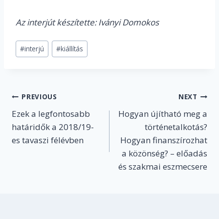
Az interjút készítette: Iványi Domokos
Post
#
interjú
#
kiállítás
Tags:
Post
PREVIOUS
NEXT
Ezek a legfontosabb
Hogyan újítható meg a
navigation
határidők a 2018/19-
történetalkotás?
es tavaszi félévben
Hogyan finanszírozhat
a közönség? – előadás
és szakmai eszmecsere