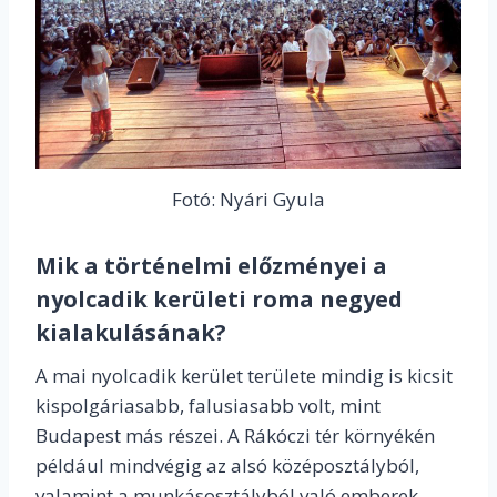
Fotó: Nyári Gyula
Mik a történelmi előzményei a
nyolcadik kerületi roma negyed
kialakulásának?
A mai nyolcadik kerület területe mindig is kicsit
kispolgáriasabb, falusiasabb volt, mint
Budapest más részei. A Rákóczi tér környékén
például mindvégig az alsó középosztályból,
valamint a munkásosztályból való emberek