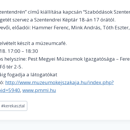
Szentendrén” című kiállítása kapcsán “Szabódások Szent
getét szervez a Szentendrei Képtár 18-án 17 órától.
vevői, előadói: Hammer Ferenc, Mink András, Tóth Eszte
felvételt készít a múzeumcafé.
18. 17:00 – 18:30
s helyszíne: Pest Megyei Múzeumok Igazgatósága – Fe
ő tér 2-5.
áig fogadja a látogatókat
ió:
http://www.muzeumokejszakaja.hu/index.php?
id=5940
,
www.pmmi.hu
#
kerekasztal