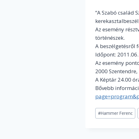
“A Szabó család 
kerekasztalbeszél
Az esemény részt
történészek.
A beszélgetésről 
Időpont: 2011.06.
Az esemény ponto
2000 Szentendre, F
A Képtár 24.00 ór
Bővebb informác
page=program&p
Post
#
Hammer Ferenc
Tags: