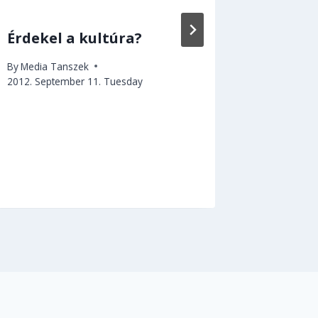
Érdekel a kultúra?
Személ
könyvb
By
Media Tanszek
beszél
2012. September 11. Tuesday
Tansz
By
szerkes