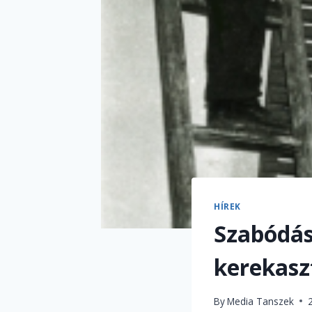
HÍREK
Szabódás
kerekasz
By
Media Tanszek