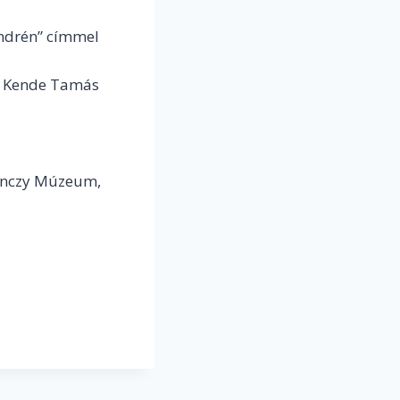
endrén” címmel
r, Kende Tamás
renczy Múzeum,