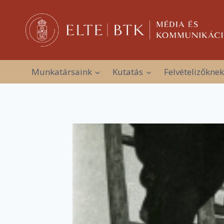
Skip
to
content
Munkatársaink
Kutatás
Felvételizőknek