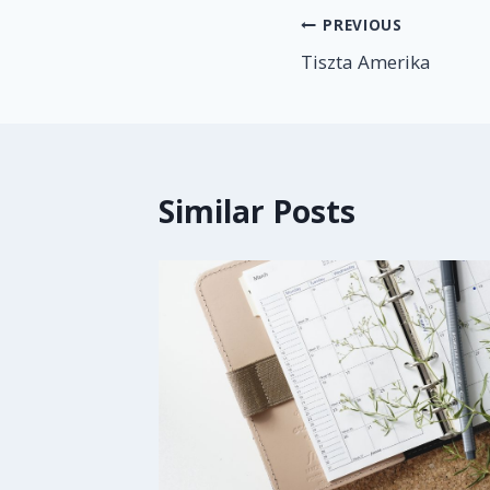
Post
PREVIOUS
Tiszta Amerika
navigation
Similar Posts