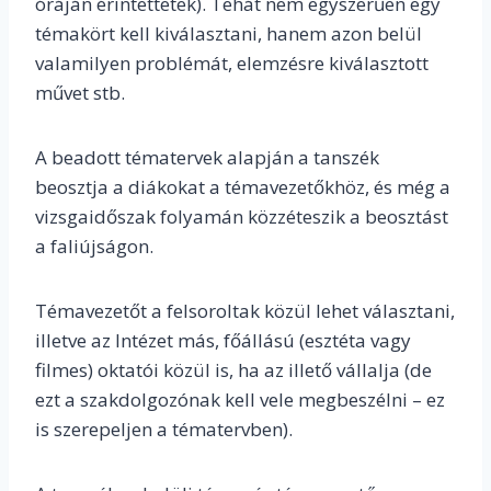
óráján érintettetek). Tehát nem egyszerűen egy
témakört kell kiválasztani, hanem azon belül
valamilyen problémát, elemzésre kiválasztott
művet stb.
A beadott tématervek alapján a tanszék
beosztja a diákokat a témavezetőkhöz, és még a
vizsgaidőszak folyamán közzéteszik a beosztást
a faliújságon.
Témavezetőt a felsoroltak közül lehet választani,
illetve az Intézet más, főállású (esztéta vagy
filmes) oktatói közül is, ha az illető vállalja (de
ezt a szakdolgozónak kell vele megbeszélni – ez
is szerepeljen a tématervben).