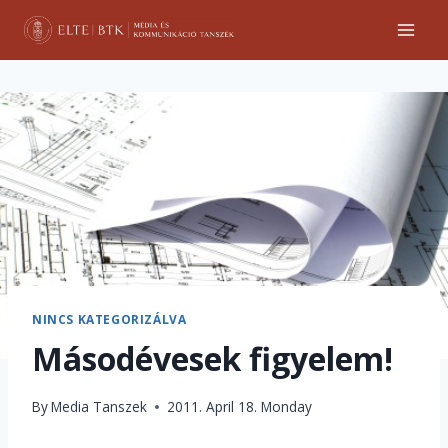
Skip
to
content
NINCS KATEGORIZÁLVA
Másodévesek figyelem!
By
Media Tanszek
2011. April 18. Monday