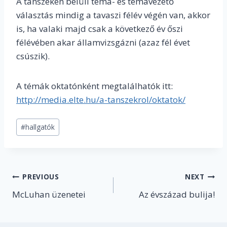
A tanszéken belüli téma- és témavezető
választás mindig a tavaszi félév végén van, akkor
is, ha valaki majd csak a következő év őszi
félévében akar államvizsgázni (azaz fél évet
csúszik).
A témák oktatónként megtalálhatók itt:
http://media.elte.hu/a-tanszekrol/oktatok/
Post
#
hallgatók
Tags:
Post
PREVIOUS
NEXT
McLuhan üzenetei
Az évszázad bulija!
navigation