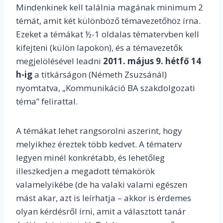
Mindenkinek kell találnia magának minimum 2
témát, amit két különböző témavezetőhöz írna.
Ezeket a témákat ½-1 oldalas tématervben kell
kifejteni (külön lapokon), és a témavezetők
megjelölésével leadni
2011. május 9. hétfő 14
h-ig
a titkárságon (Németh Zsuzsánál)
nyomtatva, „Kommunikáció BA szakdolgozati
téma” felirattal.
A témákat lehet rangsorolni aszerint, hogy
melyikhez éreztek több kedvet. A tématerv
legyen minél konkrétabb, és lehetőleg
illeszkedjen a megadott témakörök
valamelyikébe (de ha valaki valami egészen
mást akar, azt is leírhatja – akkor is érdemes
olyan kérdésről írni, amit a választott tanár