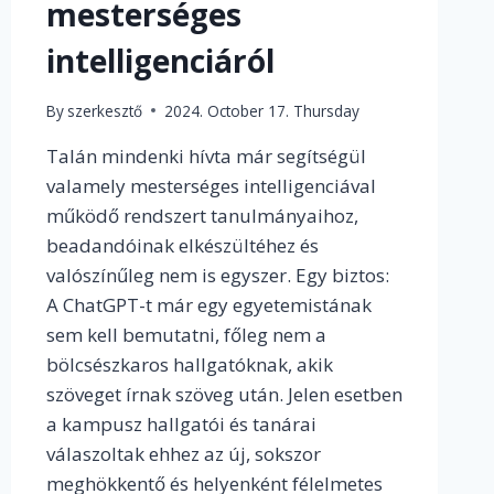
mesterséges
intelligenciáról
By
szerkesztő
2024. October 17. Thursday
Talán mindenki hívta már segítségül
valamely mesterséges intelligenciával
működő rendszert tanulmányaihoz,
beadandóinak elkészültéhez és
valószínűleg nem is egyszer. Egy biztos:
A ChatGPT-t már egy egyetemistának
sem kell bemutatni, főleg nem a
bölcsészkaros hallgatóknak, akik
szöveget írnak szöveg után. Jelen esetben
a kampusz hallgatói és tanárai
válaszoltak ehhez az új, sokszor
meghökkentő és helyenként félelmetes