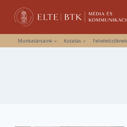
Skip
to
content
Munkatársaink
Kutatás
Felvételizőknek