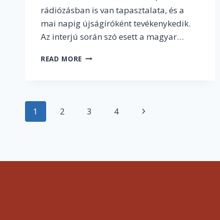
rádiózásban is van tapasztalata, és a
mai napig újságíróként tevékenykedik.
Az interjú során szó esett a magyar…
„EZ
READ MORE
A
SZAKMA
EGY
MENTÁLIS
Page
ÁLLAPOT,
1
2
3
4
Next
EGY
navigation
ÉLETMÓD…
Page
NEM
TUDJA
MINDENKI
VÁLLALNI”
–
AZ
ELSŐ
MAGYAR