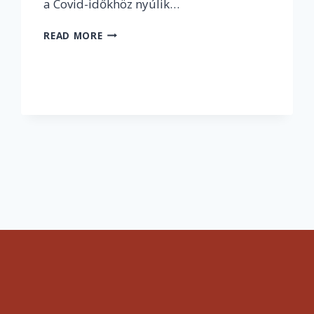
a Covid-időkhöz nyúlik…
„AMIKOR
READ MORE
A
FELÉT
TUDOD
A
TANANYAGNAK,
AZ
MIÉRT
ELÉGTELEN?”
–
INTERJÚ
EGY
TANÁRSZAKOS
HALLGATÓVAL