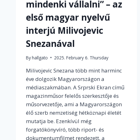
mindenki vállalni” – az
első magyar nyelvű
interjú Milivojevic
Snezanával
By
hallgato
2025. February 6. Thursday
Milivojevic Snezana több mint harminc
éve dolgozik Magyarországon a
médiaszakmában. A Srprski Ekran című
magazinműsor felelős szerkesztője és
műsorvezetője, ami a Magyarországon
élő szerb nemzetiség hétköznapi életét
mutatja be. Ezenkívül még
forgatókönyvíró, több riport- és
dokumentumfilmet rendezett, a