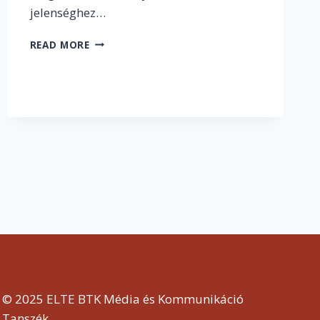
jelenséghez…
ÉS
READ MORE
TE
MIRE
HASZNÁLOD?
–
AZ
ELTE
BTK
POLGÁRAI
ÍGY
VÉLEKEDNEK
A
MESTERSÉGES
INTELLIGENCIÁRÓL
© 2025 ELTE BTK Média és Kommunikáció
Tanszék.