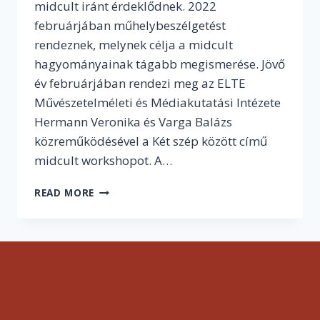
midcult iránt érdeklődnek. 2022
februárjában műhelybeszélgetést
rendeznek, melynek célja a midcult
hagyományainak tágabb megismerése. Jövő
év februárjában rendezi meg az ELTE
Művészetelméleti és Médiakutatási Intézete
Hermann Veronika és Varga Balázs
közreműködésével a Két szép között című
midcult workshopot. A…
MÉG
READ MORE
JELENTKEZHETSZ!
MIDCULT
WORKSHOPRA
INVITÁL
AZ
ELTE
MMI